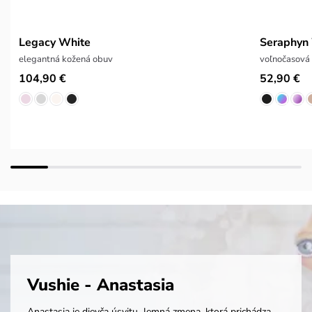
Legacy White
Seraphyn
elegantná kožená obuv
voľnočasová
104,90 €
52,90 €
Vushie - Anastasia
Anastasia je dievča úsvitu.
Jemná zmena, ktorá prichádza