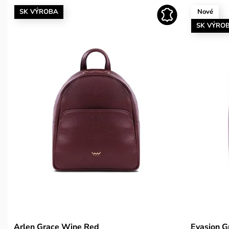
SK VÝROBA
Nové
SK VÝRO
Arlen Grace Wine Red
Evasion G