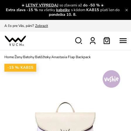
☀️
LETNÝ VÝPREDAJ
so zľavami až
do -50 %
☀️
Extra zľava -15 %
na všetky
kabelky
s kódom
KAB15
platí len do
A čo sa inde nedozvieš?
Prečítať viac
pondelka 10. 8.
A čo pre Vás, páni?
Zobrazit
S čím chybu neurobíš?
Pozri
Nech sa inšpirovať
Zobraziť
Home
/
Ženy
/
Batohy
/
Batôžteky
/
Anastasia Flap Backpack
Výmena a vrátenie zadarmo
Zobraziť
-15 %: KAB15