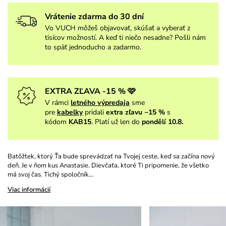
Vrátenie zdarma do 30 dní
Vo VUCH môžeš objavovať, skúšať a vyberať z
tisícov možností. A keď ti niečo nesadne? Pošli nám
to späť jednoducho a zadarmo.
EXTRA ZĽAVA -15 % 🩷
V rámci
letného výpredaja
sme
pre
kabelky
pridali
extra zľavu −15 %
s
kódom
KAB15
. Platí už len do
pondělí 10.8.
Batôžtek, ktorý Ťa bude sprevádzať na Tvojej ceste, keď sa začína nový
deň. Je v ňom kus Anastasie. Dievčaťa, ktoré Ti pripomenie, že všetko
má svoj čas. Tichý spoločník…
Viac informácií