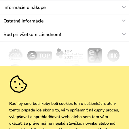
V pracovných dňoch Po-Pi: 8-17h
Informácie o nákupe
info@vuch.sk
Kontakt
Ostatné informácie
+421233456593
Najčastejšie otázky
O nás
Buď pri všetkom zásadnom!
Materiály a údržba
Kariéra
Doprava a platba
Novinky
Zľavy
Akcie
Darčekové poukazy
Vrátenie a reklamácia
Velkoobchod
Odoberať
We Care
Zásady ochrany osobných údajov
tu
Vuchlook
Predajne
Praha
Radi by sme boli, keby boli cookies len o sušienkách, ale v
tomto prípade ide skôr o to, vám spríjemniť nákupný proces,
vylepšovať a sprehľadňovať web, alebo sem tam vám
ukázať, že práve máme nejakú zľavičku, novinku alebo inú
Copyright © 2026 Vuch s.r.o. Všetky práva vyhradené. Technicky zabezpečuje