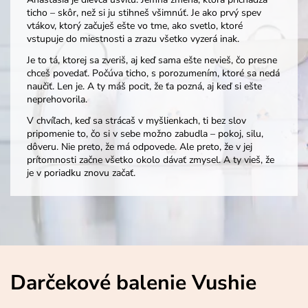
ticho – skôr, než si ju stihneš všimnúť. Je ako prvý spev
vtákov, ktorý začuješ ešte vo tme, ako svetlo, ktoré
vstupuje do miestnosti a zrazu všetko vyzerá inak.
Je to tá, ktorej sa zveriš, aj keď sama ešte nevieš, čo presne
chceš povedať. Počúva ticho, s porozumením, ktoré sa nedá
naučiť. Len je. A ty máš pocit, že ťa pozná, aj keď si ešte
neprehovorila.
V chvíľach, keď sa strácaš v myšlienkach, ti bez slov
pripomenie to, čo si v sebe možno zabudla – pokoj, silu,
dôveru. Nie preto, že má odpovede. Ale preto, že v jej
prítomnosti začne všetko okolo dávať zmysel. A ty vieš, že
je v poriadku znovu začať.
Darčekové balenie Vushie