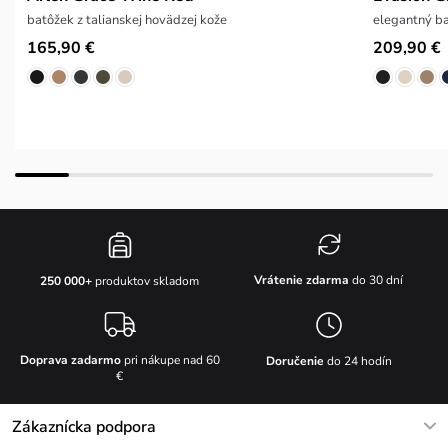
batôžek z talianskej hovädzej kože
elegantný ba
165,90 €
209,90 €
Vrátenie zdarma
do 30 dní
250 000+
produktov skladom
Doprava zadarmo
pri nákupe nad 60
Doručenie
do 24 hodín
€
Zákaznícka podpora