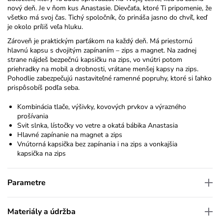
nový deň. Je v ňom kus Anastasie. Dievčaťa, ktoré Ti pripomenie, že
všetko má svoj čas. Tichý spoločník, čo prináša jasno do chvíľ, keď
je okolo príliš veľa hluku.
Zároveň je praktickým parťákom na každý deň. Má priestornú
hlavnú kapsu s dvojitým zapínaním – zips a magnet. Na zadnej
strane nájdeš bezpečnú kapsičku na zips, vo vnútri potom
priehradky na mobil a drobnosti, vrátane menšej kapsy na zips.
Pohodlie zabezpečujú nastaviteľné ramenné popruhy, ktoré si ľahko
prispôsobíš podľa seba.
Kombinácia tlače, výšivky, kovových prvkov a výrazného
prošívania
Svit slnka, lístočky vo vetre a okatá bábika Anastasia
Hlavné zapínanie na magnet a zips
Vnútorná kapsička bez zapínania i na zips a vonkajšia
kapsička na zips
Parametre
Materiály a údržba