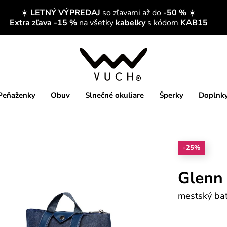
☀️
LETNÝ VÝPREDAJ
so zľavami až do
-50 %
☀️
Extra zľava -15 %
na všetky
kabelky
s kódom
KAB15
Peňaženky
Obuv
Slnečné okuliare
Šperky
Doplnk
-25%
Glenn
mestský bat