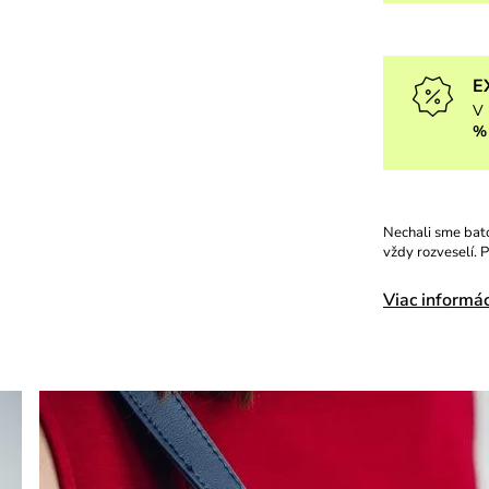
E
V 
%
Nechali sme bato
vždy rozveselí. 
Viac informác