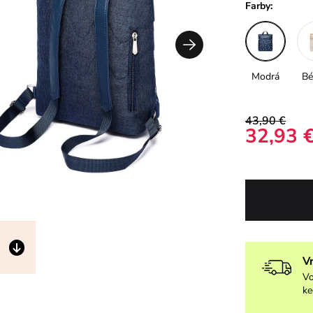
Farby:
Modrá
Bé
43,90 €
32,93 
V
Vo
ke