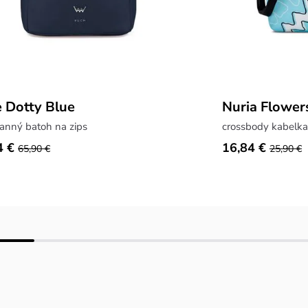
 Dotty Blue
Nuria Flower
ranný batoh na zips
crossbody kabelka
4 €
16,84 €
65,90 €
25,90 €