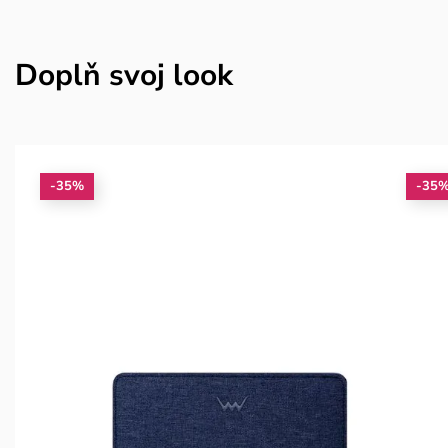
Doplň svoj look
-35%
-35