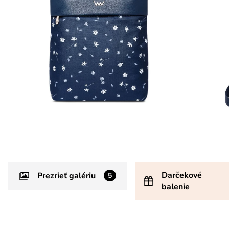
Darčekové
Prezrieť galériu
5
balenie