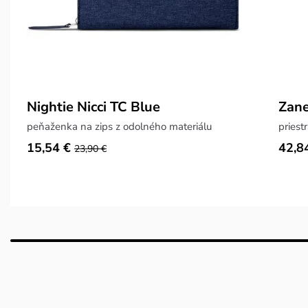
Nightie Nicci TC Blue
Zane
peňaženka na zips z odolného materiálu
priest
15,54 €
42,8
23,90 €