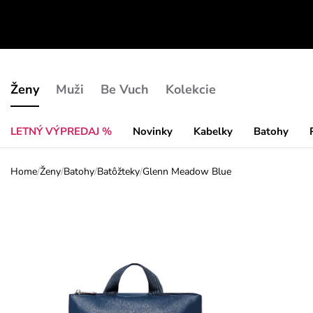
Ženy
Muži
Be Vuch
Kolekcie
LETNÝ VÝPREDAJ %
Novinky
Kabelky
Batohy
Home
/
Ženy
/
Batohy
/
Batôžteky
/
Glenn Meadow Blue