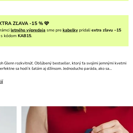
XTRA ZĽAVA -15 % 🩷
rámci
letného výpredaja
sme pre
kabelky
pridali
extra zľavu −15
s kódom
KAB15
.
h Glenn rozkvitnúť. Obľúbený bestseller, ktorý ťa svojimi jemnými kvetmi
Perfektne sa hodí k šatám aj džínsom. Jednoducho paráda, ako sa…
ií