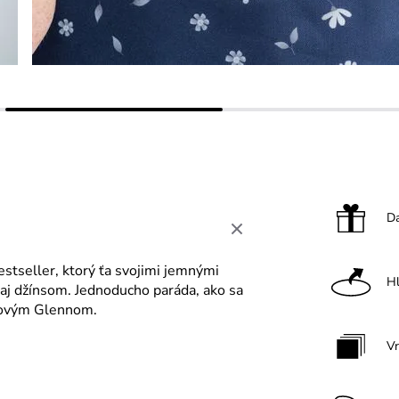
Da
stseller, ktorý ťa svojimi jemnými
H
 aj džínsom. Jednoducho paráda, ako sa
inovým Glennom.
V