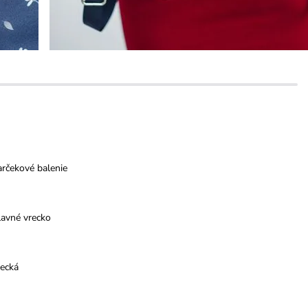
rčekové balenie
lavné vrecko
recká