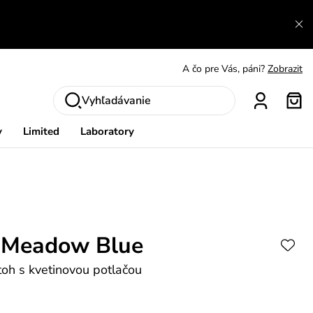
A čo sa inde nedozvieš?
Prečítať viac
A čo pre Vás, páni?
Zobrazit
S čím chybu neurobíš?
Pozri
Vyhľadávanie
Nech sa inšpirovať
Zobraziť
y
Limited
Laboratory
Výmena a vrátenie zadarmo
Zobraziť
 Meadow Blue
oh s kvetinovou potlačou