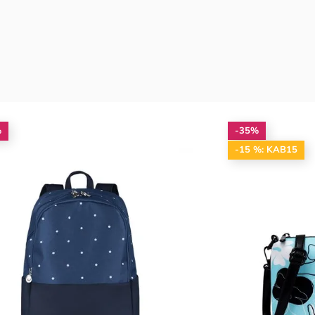
%
-35%
-15 %: KAB15