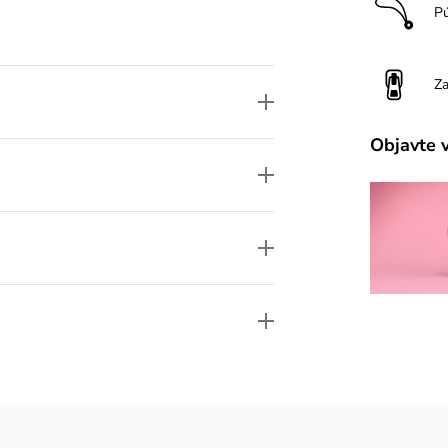
P
Za
Objavte 