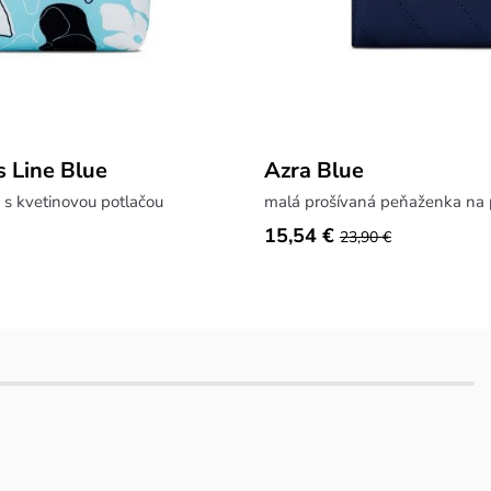
s Line Blue
Azra Blue
 s kvetinovou potlačou
malá prošívaná peňaženka na 
15,54 €
23,90 €