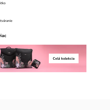
útko
tváranie
viac
Celá kolekcia