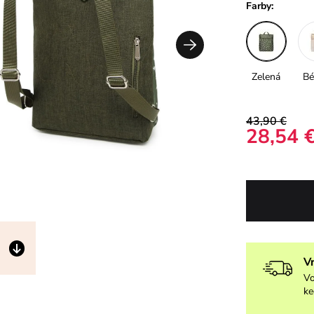
Farby:
Zelená
Bé
43,90 €
28,54 
V
Vo
ke