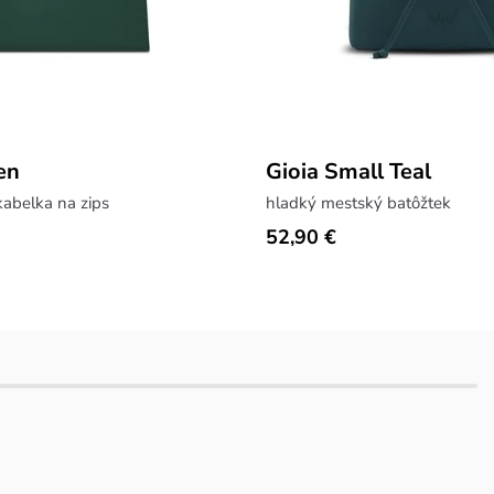
en
Gioia Small Teal
kabelka na zips
hladký mestský batôžtek
52,90 €