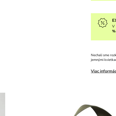
E
V 
%
Nechali sme rozk
jemnými kvietkam
Viac informác