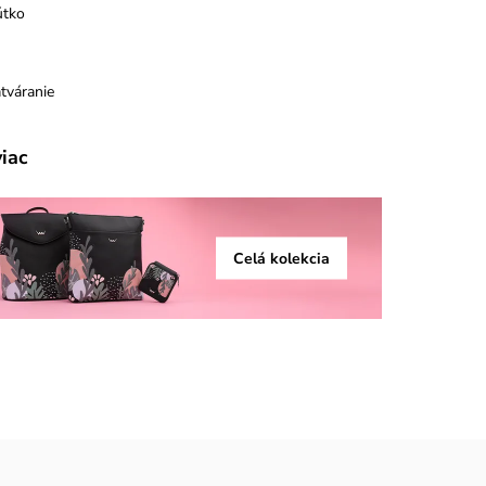
útko
tváranie
viac
Celá kolekcia