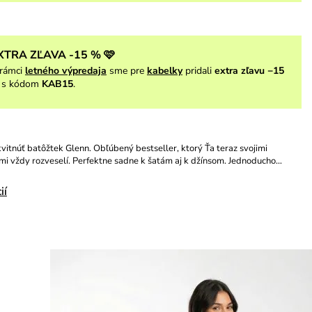
XTRA ZĽAVA -15 % 🩷
rámci
letného výpredaja
sme pre
kabelky
pridali
extra zľavu −15
s kódom
KAB15
.
vitnúť batôžtek Glenn. Obľúbený bestseller, ktorý Ťa teraz svojimi
i vždy rozveselí. Perfektne sadne k šatám aj k džínsom. Jednoducho…
ií