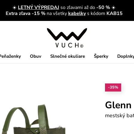
☀️
LETNÝ VÝPREDAJ
so zľavami až do
-50 %
☀️
Extra zľava -15 %
na všetky
kabelky
s kódom
KAB15
Peňaženky
Obuv
Slnečné okuliare
Šperky
Doplnk
-35%
Glenn
mestský bat