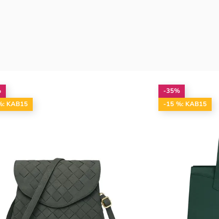
%
-35%
%: KAB15
-15 %: KAB15