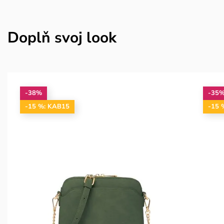
Doplň svoj look
-38%
-35
-15 %: KAB15
-15 