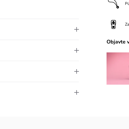
P
Za
Objavte 