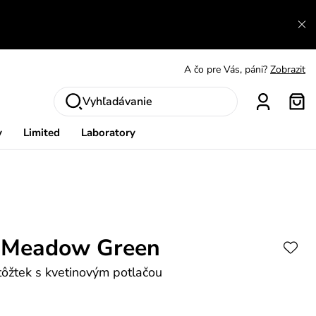
A čo sa inde nedozvieš?
Prečítať viac
A čo pre Vás, páni?
Zobrazit
S čím chybu neurobíš?
Pozri
Vyhľadávanie
Nech sa inšpirovať
Zobraziť
y
Limited
Laboratory
Výmena a vrátenie zadarmo
Zobraziť
 Meadow Green
ôžtek s kvetinovým potlačou