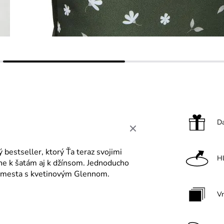
Da
bestseller, ktorý Ťa teraz svojimi
H
ne k šatám aj k džínsom. Jednoducho
do mesta s kvetinovým Glennom.
V