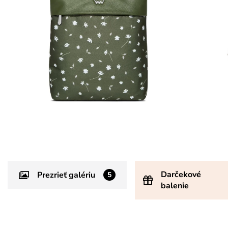
Darčekové
Prezrieť galériu
5
balenie