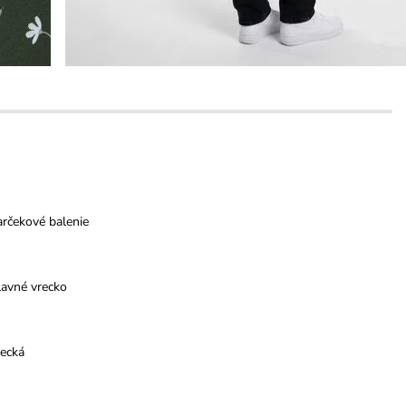
rčekové balenie
lavné vrecko
recká