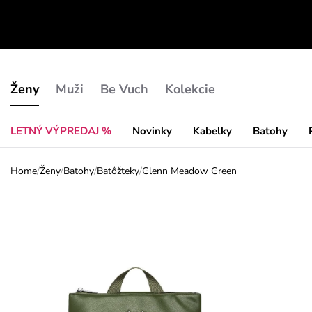
Ženy
Muži
Be Vuch
Kolekcie
LETNÝ VÝPREDAJ %
Novinky
Kabelky
Batohy
Home
/
Ženy
/
Batohy
/
Batôžteky
/
Glenn Meadow Green