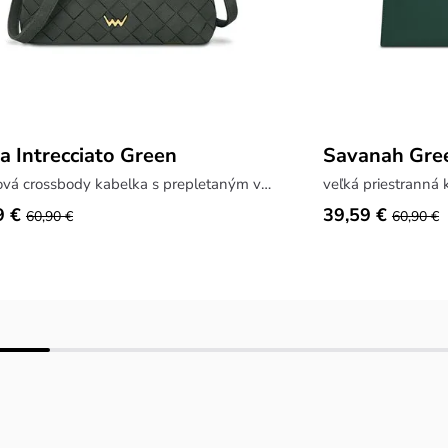
a Intrecciato Green
Savanah Gre
semišová crossbody kabelka s prepletaným vzorom
veľká priestranná 
9 €
39,59 €
60,90 €
60,90 €