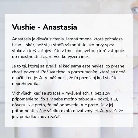
Vushie - Anastasia
Anastasia je dievča svitania.
Jemná zmena, ktorá prichádza
ticho – skôr, než si ju stačíš všimnúť. Je ako prvý spev
vtákov, ktorý začuješ ešte v tme, ako svetlo, ktoré vstupuje
do miestnosti a zrazu všetko vyzerá inak.
Je to tá, ktorej sa zveriš, aj keď sama ešte nevieš, co presne
chceš povedať. Počúva ticho, s porozumením, ktoré sa nedá
naučiť. Len je. A ty máš pocit, že ťa pozná, aj keď si ešte
neprehovorila.
V chvíľach, keď sa strácaš v myšlienkach, ti bez slov
pripomenie to, čo si v sebe možno zabudla – pokoj, silu,
dôveru. Nie preto, že má odpovede. Ale preto, že v jej
prítomnosti začne všetko okolo dávať zmysel. A ty vieš, že
je v poriadku znovu začať.