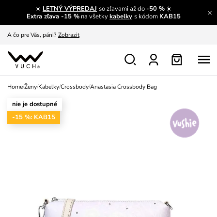
☀️
LETNÝ VÝPREDAJ
so zľavami až do
-50 %
☀️
A čo sa inde nedozvieš?
Prečítať viac
Extra zľava -15 %
na všetky
kabelky
s kódom
KAB15
A čo pre Vás, páni?
Zobrazit
S čím chybu neurobíš?
Pozri
Nech sa inšpirovať
Zobraziť
Home
/
Ženy
/
Kabelky
/
Crossbody
/
Anastasia Crossbody Bag
Výmena a vrátenie zadarmo
Zobraziť
nie je dostupné
-15 %: KAB15