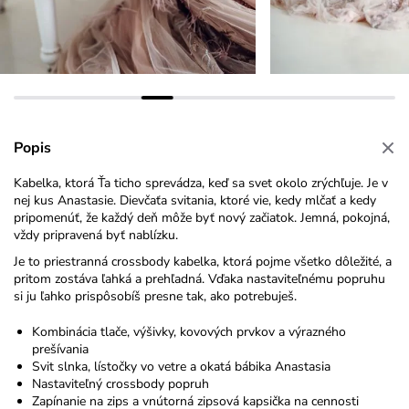
Popis
Kabelka, ktorá Ťa ticho sprevádza, keď sa svet okolo zrýchľuje.
Je v
nej kus Anastasie. Dievčaťa svitania, ktoré vie, kedy mlčať a kedy
pripomenúť, že každý deň môže byť nový začiatok. Jemná, pokojná,
vždy pripravená byť nablízku.
Je to priestranná
crossbody
kabelka, ktorá pojme všetko dôležité, a
pritom zostáva ľahká a prehľadná. Vďaka nastaviteľnému popruhu
si ju ľahko prispôsobíš presne tak, ako potrebuješ.
Kombinácia tlače, výšivky, kovových prvkov a výrazného
prešívania
Svit slnka, lístočky vo vetre a okatá bábika Anastasia
Nastaviteľný crossbody popruh
Zapínanie na zips a vnútorná zipsová kapsička na cennosti