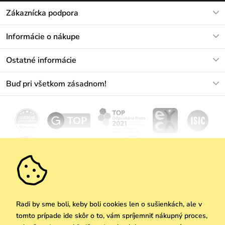
Zákaznícka podpora
V pracovných dňoch Po-Pi: 8-17h
Informácie o nákupe
info@vuch.sk
Kontakt
Ostatné informácie
+421233456593
Najčastejšie otázky
O nás
Buď pri všetkom zásadnom!
Materiály a údržba
Kariéra
Doprava a platba
Novinky
Zľavy
Akcie
Darčekové poukazy
Vrátenie a reklamácia
Velkoobchod
Odoberať
We Care
Zásady ochrany osobných údajov
tu
Vuchlook
Predajne
Praha
Radi by sme boli, keby boli cookies len o sušienkách, ale v
tomto prípade ide skôr o to, vám spríjemniť nákupný proces,