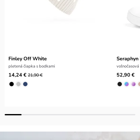
Finley Off White
Seraphyn
pletená čiapka s bodkami
voľnočasová
14,24 €
52,90 €
21,90 €