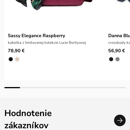
Sassy Elegance Raspberry
Danna Bl
kabelka z limitovanej kolekcie Lucie Borhyovej
crossbody ka
78,90 €
56,90 €
Hodnotenie
zákazníkov