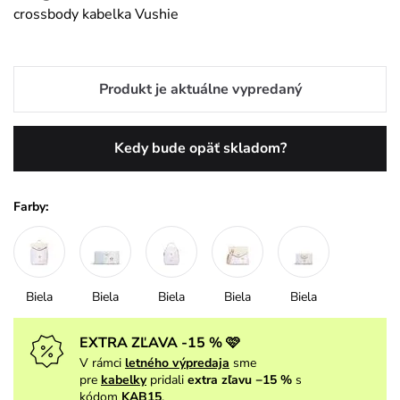
crossbody kabelka Vushie
Produkt je aktuálne vypredaný
Kedy bude opäť skladom?
Farby:
Biela
Biela
Biela
Biela
Biela
EXTRA ZĽAVA -15 % 🩷
V rámci
letného výpredaja
sme
pre
kabelky
pridali
extra zľavu −15 %
s
kódom
KAB15
.