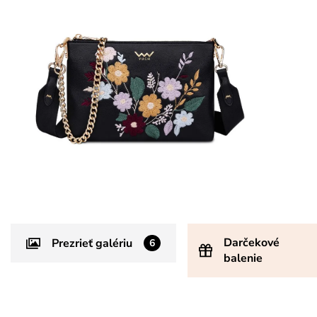
Darčekové
Prezrieť galériu
6
balenie