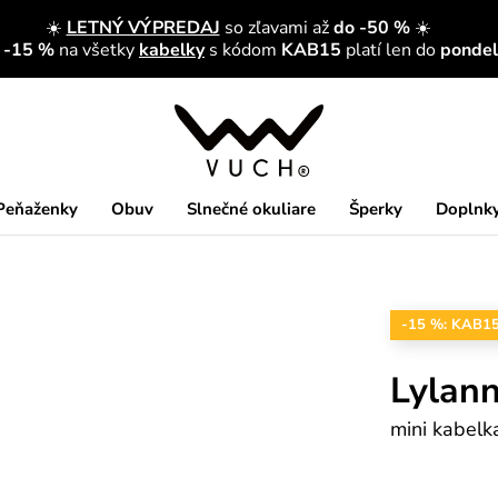
☀️
LETNÝ VÝPREDAJ
so zľavami až
do -50 %
☀️
a -15 %
na všetky
kabelky
s kódom
KAB15
platí len do
pondelk
Peňaženky
Obuv
Slnečné okuliare
Šperky
Doplnk
-15 %: KAB1
Lylann
mini kabelk