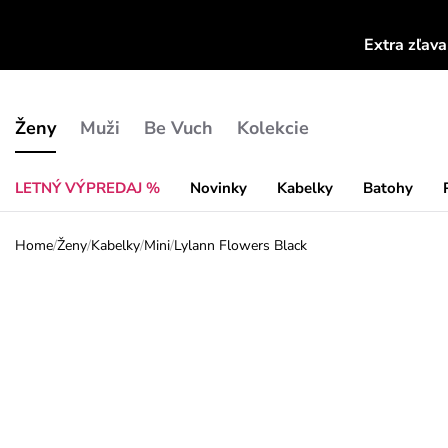
Extra zľav
Ženy
Muži
Be Vuch
Kolekcie
LETNÝ VÝPREDAJ %
Novinky
Kabelky
Batohy
Home
/
Ženy
/
Kabelky
/
Mini
/
Lylann Flowers Black