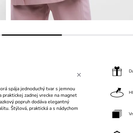
Da
torá spája jednoduchý tvar s jemnou
H
a praktickej zadnej vrecke na magnet
iazkový popruh dodáva elegantný
alitu. Štýlová, praktická a s nádychom
V