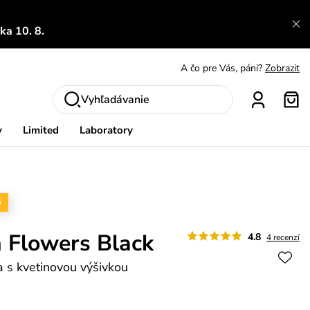
a 10. 8.
A čo sa inde nedozvieš?
Prečítať viac
A čo pre Vás, páni?
Zobrazit
S čím chybu neurobíš?
Pozri
Vyhľadávanie
Nech sa inšpirovať
Zobraziť
y
Limited
Laboratory
Výmena a vrátenie zadarmo
Zobraziť
5
 Flowers Black
4.8
4 recenzí
a s kvetinovou výšivkou