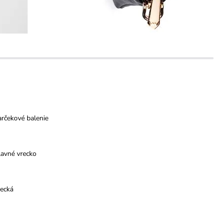
rčekové balenie
lavné vrecko
recká