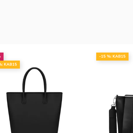
%
-15 %: KAB15
%: KAB15