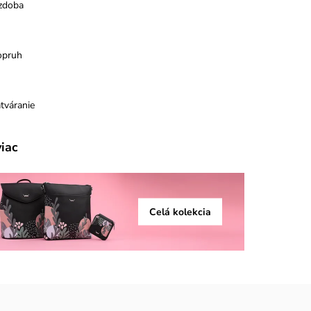
zdoba
opruh
tváranie
viac
Celá kolekcia