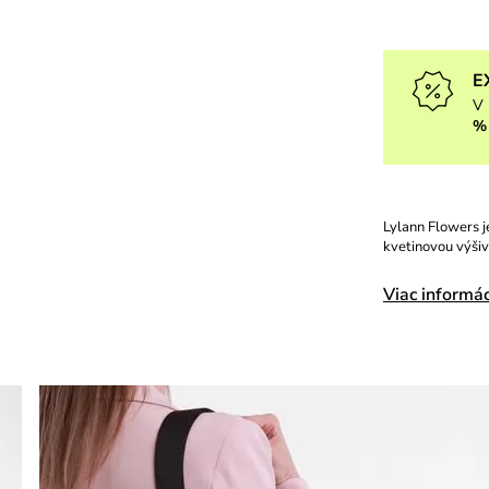
E
V 
%
Lylann Flowers j
kvetinovou výšiv
Viac informác