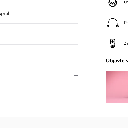
O
opruh
P
Za
Objavte 