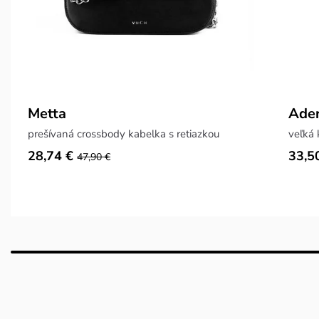
Metta
Ader
prešívaná crossbody kabelka s retiazkou
veľká 
28,74 €
33,5
47,90 €