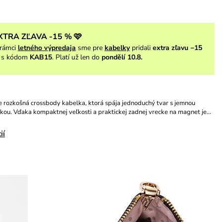
XTRA ZĽAVA -15 % 🩷
rámci
letného výpredaja
sme pre
kabelky
pridali
extra zľavu −15
s kódom
KAB15
. Platí už len do
pondělí 10.8.
e rozkošná crossbody kabelka, ktorá spája jednoduchý tvar s jemnou
kou. Vďaka kompaktnej veľkosti a praktickej zadnej vrecke na magnet je…
ií