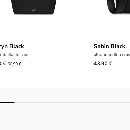
yn Black
Sabin Black
kabelka na zips
ultrapohodlná cro
0 €
43,90 €
60,90 €