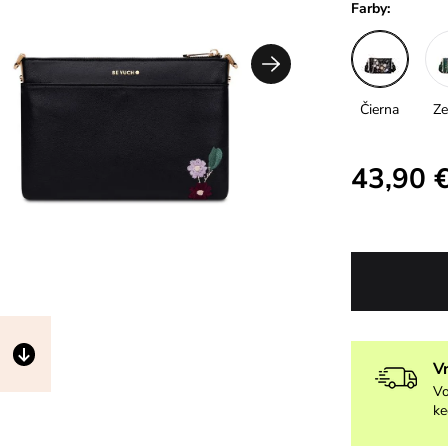
Farby:
Čierna
Ze
43,90 
V
Vo
ke