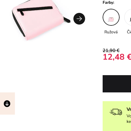
Farby:
Ružová
Či
21,90 €
12,48 
V
Vo
ke