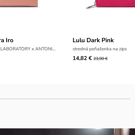
ra Iro
Lulu Dark Pink
kabelka z kolekcie LABORATORY x ANTONIN SIMON
stredná peňaženka na zips
14,82 €
23,90 €