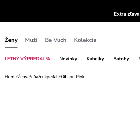
Extra zľav
Ženy
Muži
Be Vuch
Kolekcie
LETNÝ VÝPREDAJ %
Novinky
Kabelky
Batohy
Home
/
Ženy
/
Peňaženky
/
Malé
/
Gibson Pink