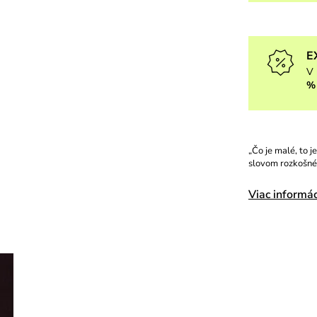
E
V 
%
„Čo je malé, to j
slovom rozkošné
Viac informác