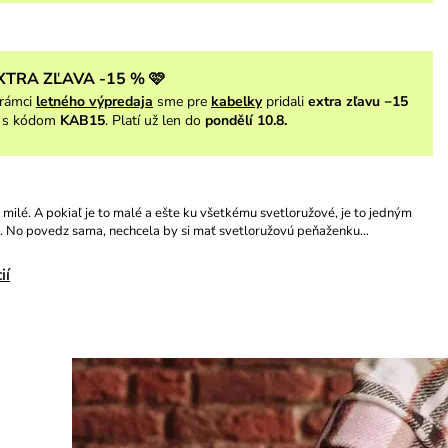
XTRA ZĽAVA -15 % 🩷
rámci
letného výpredaja
sme pre
kabelky
pridali
extra zľavu −15
s kódom
KAB15
. Platí už len do
pondělí 10.8.
e milé. A pokiaľ je to malé a ešte ku všetkému svetloružové, je to jedným
. No povedz sama, nechcela by si mať svetloružovú peňaženku…
ií