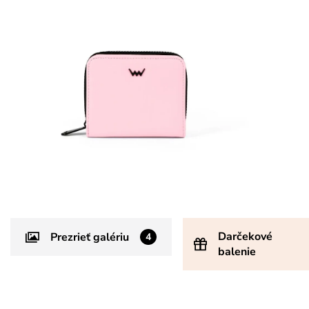
Darčekové
Prezrieť galériu
4
balenie