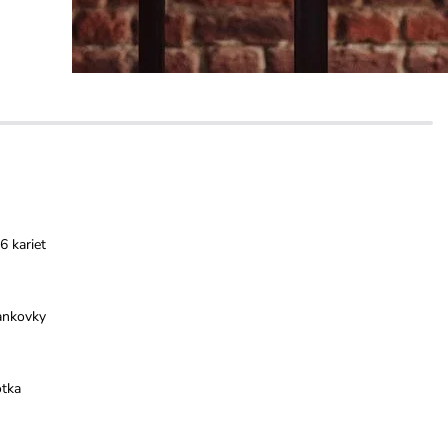
6 kariet
ankovky
otka