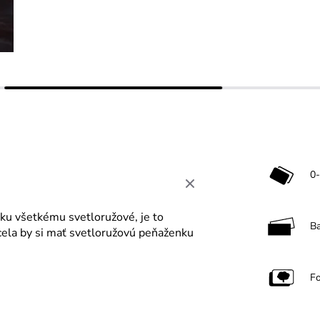
0-
e ku všetkému svetloružové, je to
B
ela by si mať svetloružovú peňaženku
F