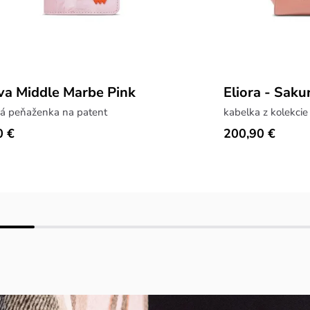
a Middle Marbe Pink
Eliora - Saku
ná peňaženka na patent
0 €
200,90 €