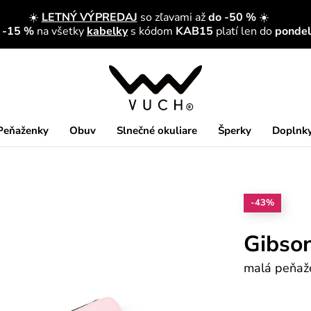
☀️
LETNÝ VÝPREDAJ
so zľavami až
do -50 %
☀️
a -15 %
na všetky
kabelky
s kódom
KAB15
platí len do
pondelk
Peňaženky
Obuv
Slnečné okuliare
Šperky
Doplnk
-43%
Gibso
malá peňaž