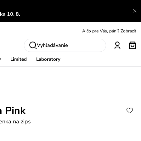
A čo sa inde nedozvieš?
Prečítať viac
a 10. 8.
A čo pre Vás, páni?
Zobrazit
S čím chybu neurobíš?
Pozri
Nech sa inšpirovať
Zobraziť
Vyhľadávanie
Výmena a vrátenie zadarmo
Zobraziť
y
Limited
Laboratory
n Pink
enka na zips