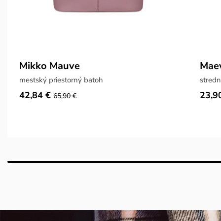
Mikko Mauve
Maev
mestský priestorný batoh
stred
42,84 €
23,9
65,90 €