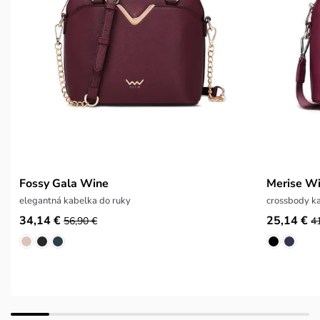
Fossy Gala Wine
Merise W
elegantná kabelka do ruky
crossbody k
34,14 €
25,14 €
56,90 €
4