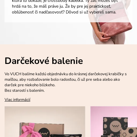
ktorá to dokáže, je crossbody kabelka. Ty zas môžeš byť
hrdá na to, že máš práve ju. Že by pre jej praktickosť,
obľúbenosť či nadčasovosť? Dôvod si už vybereš sama.
Darčekové balenie
Vo VUCH balíme každú objednávku do krásnej darčekovej krabičky s
mašľou, aby rozbaľovanie bolo radosťou, či už pre seba alebo ako
darček pre niekoho blízkeho.
Bez starostí s balením.
Viac informácií