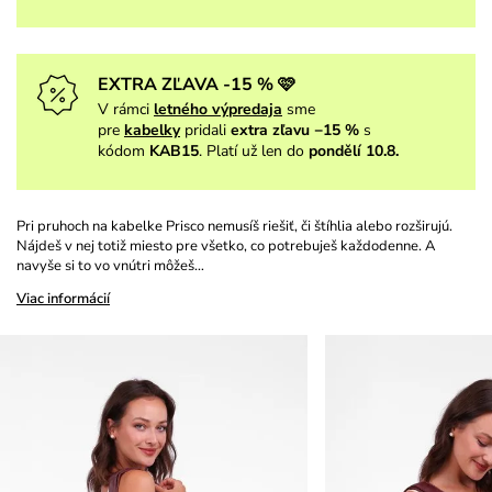
EXTRA ZĽAVA -15 % 🩷
V rámci
letného výpredaja
sme
pre
kabelky
pridali
extra zľavu −15 %
s
kódom
KAB15
. Platí už len do
pondělí 10.8.
Pri pruhoch na kabelke Prisco nemusíš riešiť, či štíhlia alebo rozširujú.
Nájdeš v nej totiž miesto pre všetko, co potrebuješ každodenne. A
navyše si to vo vnútri môžeš…
Viac informácií