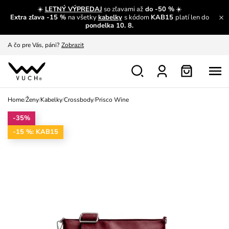
A čo sa inde nedozvieš?
Prečítať viac
☀️
LETNÝ VÝPREDAJ
so zľavami až
do -50 %
☀️
Extra zľava -15 %
na všetky
kabelky
s kódom
KAB15
platí len do
pondelka 10. 8.
A čo pre Vás, páni?
Zobrazit
S čím chybu neurobíš?
Pozri
Nech sa inšpirovať
Zobraziť
Výmena a vrátenie zadarmo
Zobraziť
Home
/
Ženy
/
Kabelky
/
Crossbody
/
Prisco Wine
-35%
-15 %: KAB15