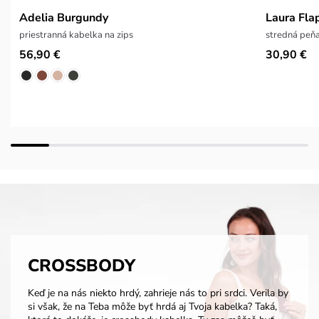
Adelia Burgundy
Laura Fla
priestranná kabelka na zips
stredná peňa
56,90 €
30,90 €
CROSSBODY
Keď je na nás niekto hrdý, zahrieje nás to pri srdci. Verila by
si však, že na Teba môže byť hrdá aj Tvoja kabelka? Taká,