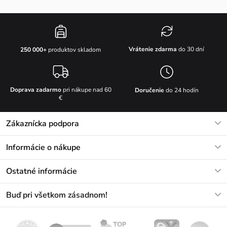
Vrátenie zdarma
do 30 dní
250 000+
produktov skladom
Doprava zadarmo
pri nákupe nad 60
Doručenie
do 24 hodín
€
Zákaznícka podpora
V pracovných dňoch Po-Pi: 8-17h
Informácie o nákupe
info@vuch.sk
Kontakt
Ostatné informácie
+421233456593
Najčastejšie otázky
O nás
Buď pri všetkom zásadnom!
Materiály a údržba
Kariéra
Doprava a platba
Novinky
Zľavy
Akcie
Darčekové poukazy
Vrátenie a reklamácia