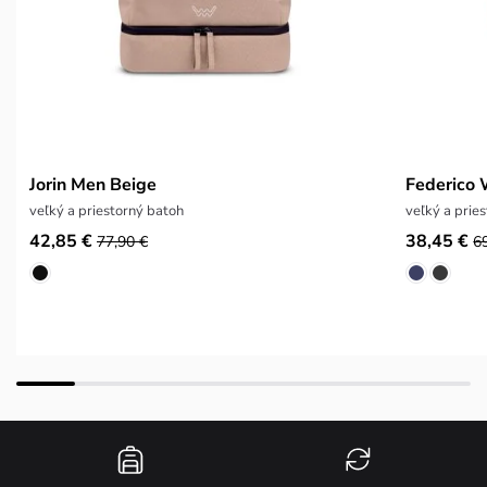
Jorin Men Beige
Federico
veľký a priestorný batoh
veľký a prie
42,85 €
38,45 €
77,90 €
6