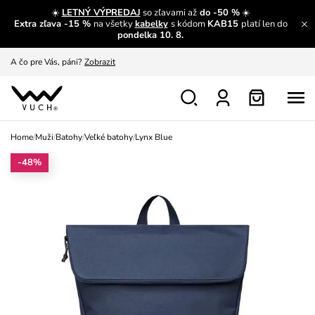
☀️
LETNÝ VÝPREDAJ
so zľavami až
do -50 %
☀️
Extra zľava -15 %
na všetky
kabelky
s kódom
KAB15
platí len do
A čo sa inde nedozvieš?
Prečítať viac
pondelka 10. 8.
A čo pre Vás, páni?
Zobrazit
S čím chybu neurobíš?
Pozri
Nech sa inšpirovať
Zobraziť
Home
/
Muži
/
Batohy
/
Veľké batohy
/
Lynx Blue
Výmena a vrátenie zadarmo
Zobraziť
-48%