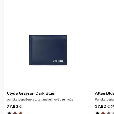
Clyde Grayson Dark Blue
Allee Blu
pánska peňaženka z talianskej hovädzej kože
Pánska peňa
77,90 €
17,92 €
2