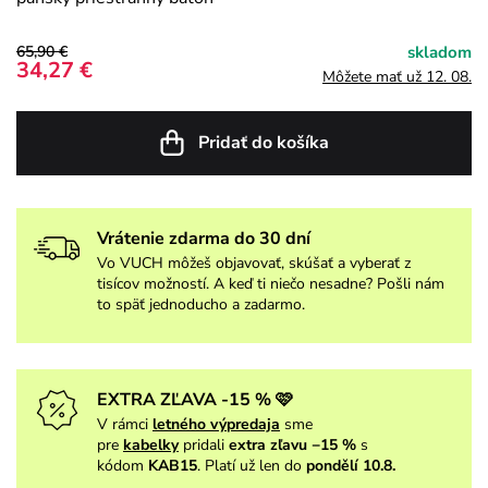
65,90 €
skladom
34,27 €
Môžete mať už 12. 08.
Pridať do košíka
Vrátenie zdarma do 30 dní
Vo VUCH môžeš objavovať, skúšať a vyberať z
tisícov možností. A keď ti niečo nesadne? Pošli nám
to späť jednoducho a zadarmo.
EXTRA ZĽAVA -15 % 🩷
V rámci
letného výpredaja
sme
pre
kabelky
pridali
extra zľavu −15 %
s
kódom
KAB15
. Platí už len do
pondělí 10.8.