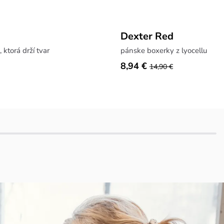
Dexter Red
 ktorá drží tvar
pánske boxerky z lyocellu
8,94 €
14,90 €