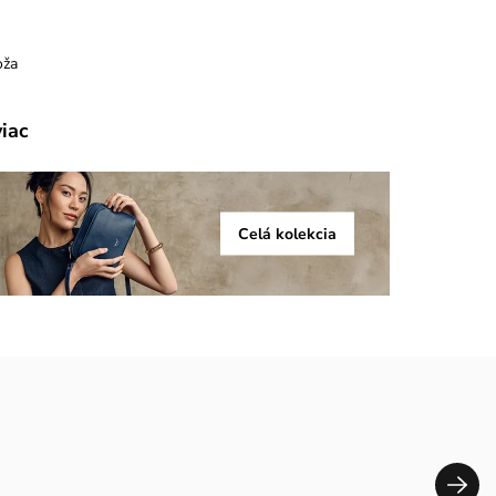
oža
viac
Celá kolekcia