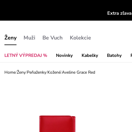
Extra zľav
Ženy
Muži
Be Vuch
Kolekcie
LETNÝ VÝPREDAJ %
Novinky
Kabelky
Batohy
Home
/
Ženy
/
Peňaženky
/
Kožené
/
Aveline Grace Red