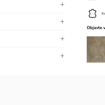
K
Objavte 