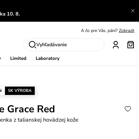
a 10. 8.
A čo sa inde nedozvieš?
Prečítať viac
A čo pre Vás, páni?
Zobrazit
S čím chybu neurobíš?
Pozri
Vyhľadávanie
Nech sa inšpirovať
Zobraziť
y
Limited
Laboratory
Výmena a vrátenie zadarmo
Zobraziť
é
SK VÝROBA
e Grace Red
enka z talianskej hovädzej kože