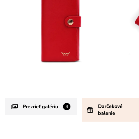
Darčekové
Prezrieť galériu
4
balenie