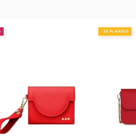
%
-15 %: KAB15