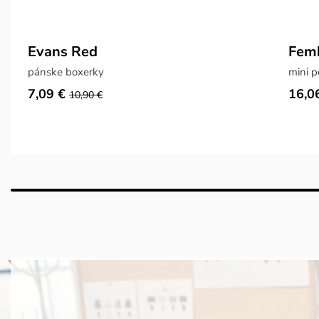
Evans Red
Fem
pánske boxerky
mini 
7,09 €
16,0
10,90 €