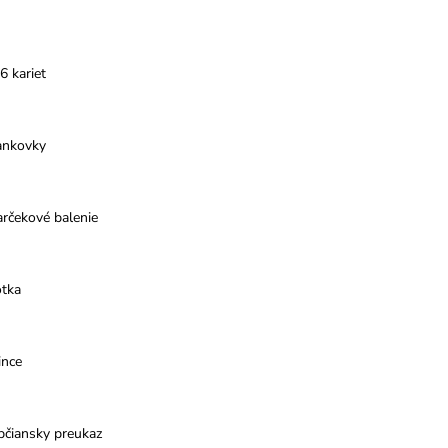
6 kariet
ankovky
rčekové balenie
otka
ince
bčiansky preukaz