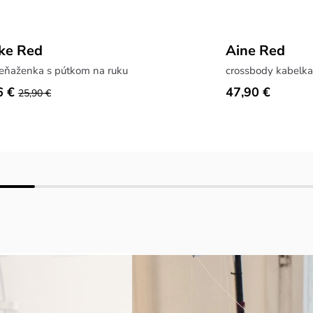
ke Red
Aine Red
peňaženka s pútkom na ruku
crossbody kabelka,
6 €
47,90 €
25,90 €