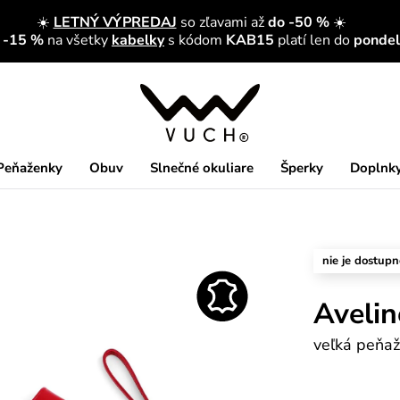
☀️
LETNÝ VÝPREDAJ
so zľavami až
do -50 %
☀️
a -15 %
na všetky
kabelky
s kódom
KAB15
platí len do
pondelk
Peňaženky
Obuv
Slnečné okuliare
Šperky
Doplnk
nie je dostupn
Avelin
veľká peňaž