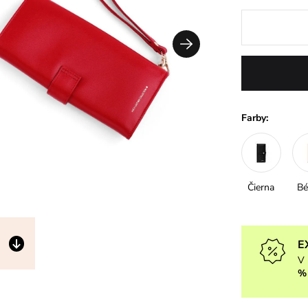
Farby:
Čierna
Bé
E
V 
%