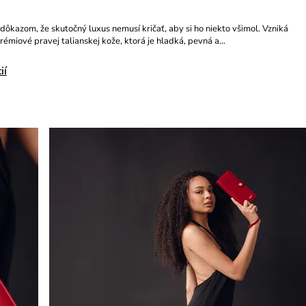
 dôkazom, že skutočný luxus nemusí kričať, aby si ho niekto všimol. Vzniká
rémiové pravej talianskej kože, ktorá je hladká, pevná a…
ií