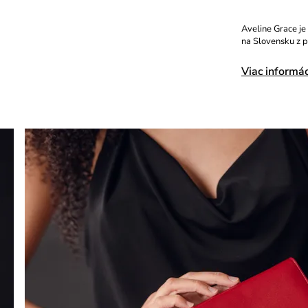
Aveline Grace je
na Slovensku z p
Viac informác