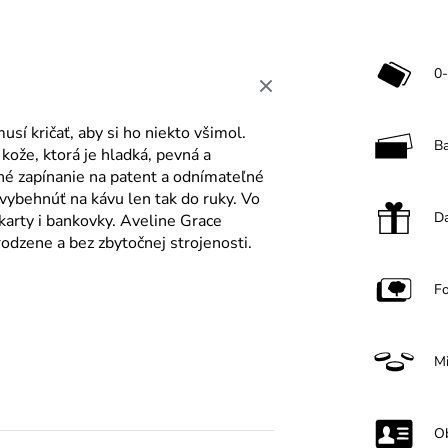
0-
sí kričať, aby si ho niekto všimol.
B
kože, ktorá je hladká, pevná a
né zapínanie na patent a odnímateľné
vybehnúť na kávu len tak do ruky. Vo
Da
karty i bankovky. Aveline Grace
rodzene a bez zbytočnej strojenosti.
F
M
O