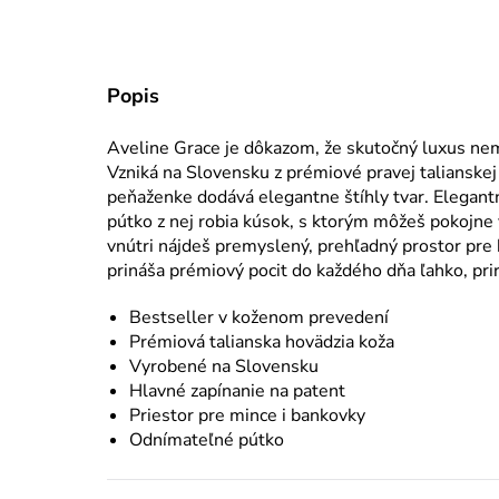
Popis
Aveline Grace je dôkazom, že skutočný luxus nemu
Vzniká na Slovensku z prémiové pravej talianskej 
peňaženke dodává elegantne štíhly tvar. Elegant
pútko z nej robia kúsok, s ktorým môžeš pokojne 
vnútri nájdeš premyslený, prehľadný prostor pre 
prináša prémiový pocit do každého dňa ľahko, pri
Bestseller v koženom prevedení
Prémiová talianska hovädzia koža
Vyrobené na Slovensku
Hlavné zapínanie na patent
Priestor pre mince i bankovky
Odnímateľné pútko