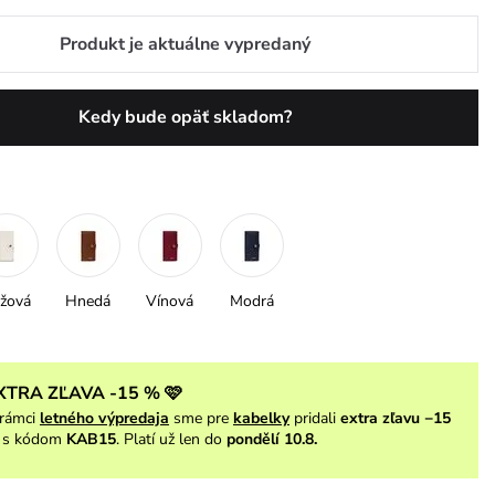
Produkt je aktuálne vypredaný
Kedy bude opäť skladom?
žová
Hnedá
Vínová
Modrá
XTRA ZĽAVA -15 % 🩷
rámci
letného výpredaja
sme pre
kabelky
pridali
extra zľavu −15
s kódom
KAB15
. Platí už len do
pondělí 10.8.