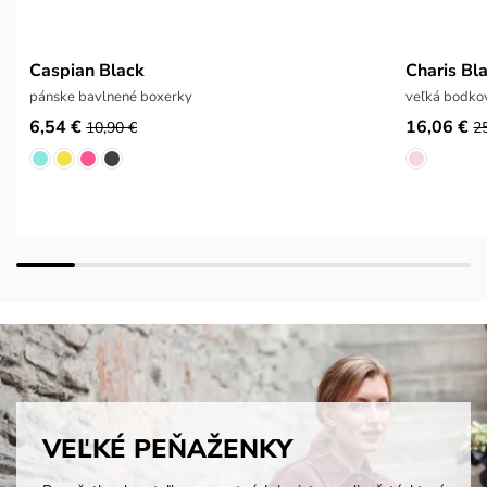
Caspian Black
Charis Bl
pánske bavlnené boxerky
veľká bodko
6,54 €
16,06 €
10,90 €
2
VEĽKÉ PEŇAŽENKY