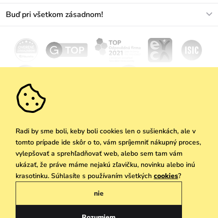
O nás
Buď pri všetkom zásadnom!
Materiály a údržba
Kariéra
Doprava a platba
Novinky
Zľavy
Akcie
Darčekové poukazy
Vrátenie a reklamácia
Velkoobchod
Odoberať
We Care
Zásady ochrany osobných údajov
tu
Vuchlook
Predajne
Praha
Radi by sme boli, keby boli cookies len o sušienkách, ale v
tomto prípade ide skôr o to, vám spríjemniť nákupný proces,
vylepšovať a sprehľadňovať web, alebo sem tam vám
ukázať, že práve máme nejakú zľavičku, novinku alebo inú
Copyright © 2026 Vuch s.r.o. Všetky práva vyhradené. Technicky zabezpečuje
krasotinku. Súhlasíte s používaním všetkých
cookies
?
Simplia.cz
nie
Obchodne podmienky
Zásady ochrany osobných údajov
Rozumiem