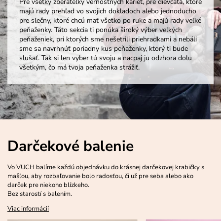
Pre všetky zberateľky vernostných kariet, pre dievčatá, ktoré
majú rady prehľad vo svojich dokladoch alebo jednoducho
pre slečny, ktoré chcú mať všetko po ruke a majú rady veľké
peňaženky. Táto sekcia ti ponúka široký výber veľkých
peňaženiek, pri ktorých sme nešetrili priehradkami a nebáli
sme sa navrhnúť poriadny kus peňaženky, ktorý ti bude
slušať. Tak si len vyber tú svoju a nacpaj ju odzhora dolu
všetkým, čo má tvoja peňaženka strážiť.
Darčekové balenie
Vo VUCH balíme každú objednávku do krásnej darčekovej krabičky s
mašľou, aby rozbaľovanie bolo radosťou, či už pre seba alebo ako
darček pre niekoho blízkeho.
Bez starostí s balením.
Viac informácií