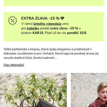
EXTRA ZĽAVA -15 % 🩷
V rámci
letného výpredaja
sme
pre
kabelky
pridali
extra zľavu −15 %
s
kódom
KAB15
. Platí už len do
pondělí 10.8.
Veľká peňaženka s klopou, ktorá spája eleganciu a praktickosť v
dokonale vyváženom tvare i farbách. Nové logo na prednej strane jej
navyše dodává čistú, ženskú ladnosť.…
Viac informácií