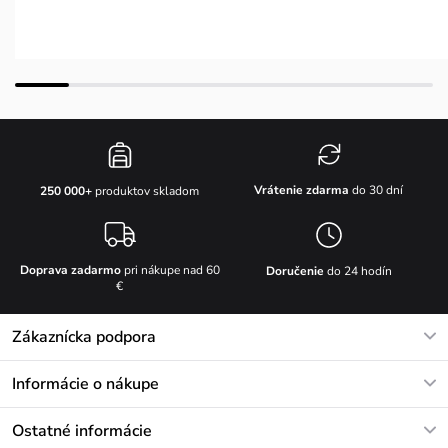
Vrátenie zdarma
do 30 dní
250 000+
produktov skladom
Doprava zadarmo
pri nákupe nad 60
Doručenie
do 24 hodín
€
Zákaznícka podpora
V pracovných dňoch Po-Pi: 8-17h
Informácie o nákupe
info@vuch.sk
Kontakt
Ostatné informácie
+421233456593
Najčastejšie otázky