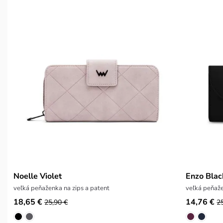
Noelle Violet
Enzo Blac
veľká peňaženka na zips a patent
veľká peňaž
18,65 €
14,76 €
25,90 €
2