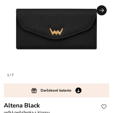
1
/ 7
Darčekové balenie
Altena Black
veľká peňaženka s klopou