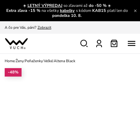
☀️
LETNÝ VÝPREDAJ
so zľavami až
do -50 %
☀️
Extra zľava -15 %
na všetky
kabelky
s kódom
KAB15
platí len do
A čo sa inde nedozvieš?
Prečítať viac
pondelka 10. 8.
A čo pre Vás, páni?
Zobrazit
S čím chybu neurobíš?
Pozri
Nech sa inšpirovať
Zobraziť
Home
/
Ženy
/
Peňaženky
/
Veľké
/
Altena Black
Výmena a vrátenie zadarmo
Zobraziť
-48%