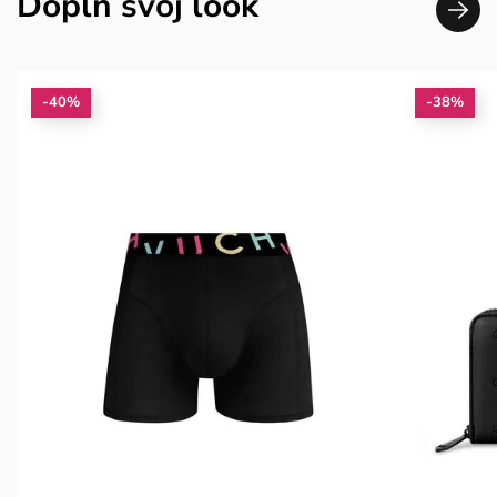
Doplň svoj look
-40%
-38%