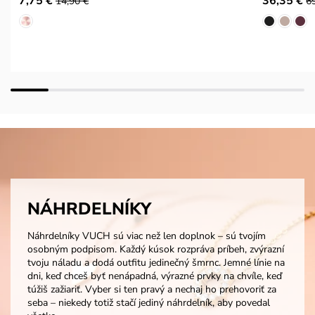
7,75 €
36,35 €
14,90 €
6
NÁHRDELNÍKY
Náhrdelníky VUCH sú viac než len doplnok – sú tvojím
osobným podpisom. Každý kúsok rozpráva príbeh, zvýrazní
tvoju náladu a dodá outfitu jedinečný šmrnc. Jemné línie na
dni, keď chceš byť nenápadná, výrazné prvky na chvíle, keď
túžiš zažiariť. Vyber si ten pravý a nechaj ho prehovoriť za
seba – niekedy totiž stačí jediný náhrdelník, aby povedal