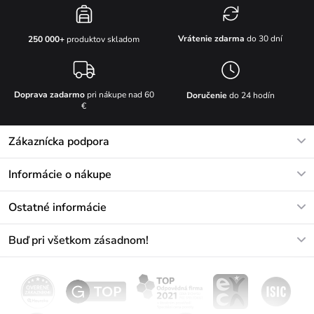
Vrátenie zdarma
do 30 dní
250 000+
produktov skladom
Doprava zadarmo
pri nákupe nad 60
Doručenie
do 24 hodín
€
Zákaznícka podpora
V pracovných dňoch Po-Pi: 8-17h
Informácie o nákupe
info@vuch.sk
Kontakt
Ostatné informácie
+421233456593
Najčastejšie otázky
O nás
Buď pri všetkom zásadnom!
Materiály a údržba
Kariéra
Doprava a platba
Novinky
Zľavy
Akcie
Darčekové poukazy
Vrátenie a reklamácia
Velkoobchod
Odoberať