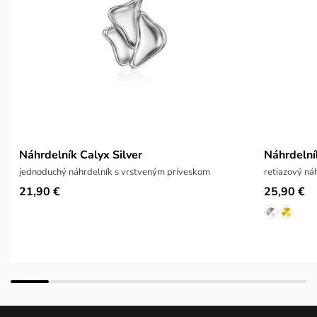
Náhrdelník Calyx Silver
Náhrdelní
jednoduchý náhrdelník s vrstveným príveskom
retiazový ná
21,90 €
25,90 €