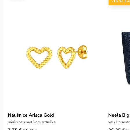
-15 %: K
Náušnice Arisca Gold
Neela Big
náušnice s motívom srdiečka
veľká priest