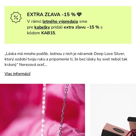
EXTRA ZĽAVA -15 % 🩷
V rámci
letného výpredaja
sme
pre
kabelky
pridali
extra zľavu −15 %
s
kódom
KAB15
.
„Láska má mnoho podôb. Jednou z nich je náramok Deep Love Silver,
ktorý ozdobí tvoju ruku a pripomenie ti, že bez lásky by svet nebol tak
krásný.“ Nerezová oceľ…
Viac informácií