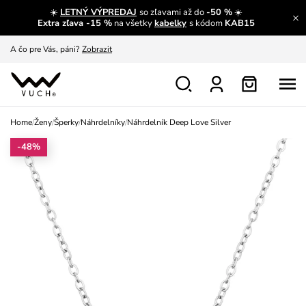
☀️
LETNÝ VÝPREDAJ
so zľavami až do
-50 %
☀️
A čo sa inde nedozvieš?
Prečítať viac
Extra zľava -15 %
na všetky
kabelky
s kódom
KAB15
A čo pre Vás, páni?
Zobrazit
S čím chybu neurobíš?
Pozri
Nech sa inšpirovať
Zobraziť
Home
/
Ženy
/
Šperky
/
Náhrdelníky
/
Náhrdelník Deep Love Silver
Výmena a vrátenie zadarmo
Zobraziť
-48%