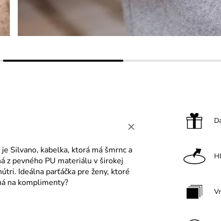
Da
je Silvano, kabelka, ktorá má šmrnc a
H
ná z pevného PU materiálu v širokej
útri. Ideálna parťáčka pre ženy, ktoré
ená na komplimenty?
V