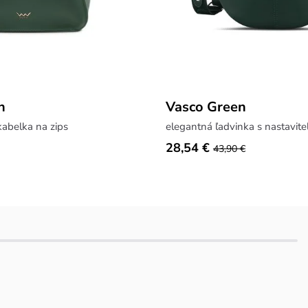
n
Vasco Green
kabelka na zips
elegantná ľadvinka s nastavi
28,54 €
43,90 €