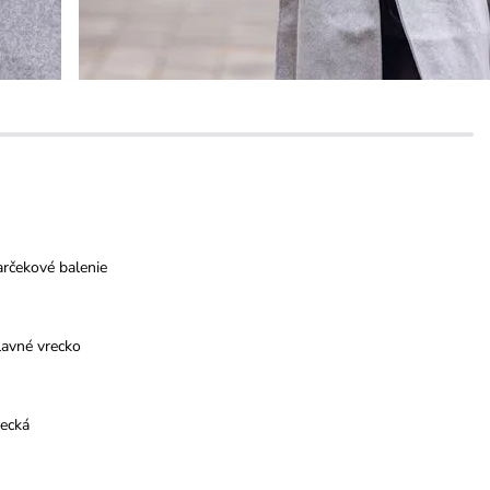
rčekové balenie
lavné vrecko
recká