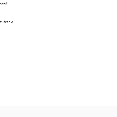
opruh
tváranie