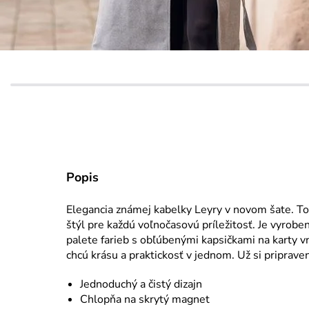
Popis
Elegancia známej kabelky Leyry v novom šate. To 
štýl pre každú voľnočasovú príležitosť. Je vyrobe
palete farieb s obľúbenými kapsičkami na karty vn
chcú krásu a praktickosť v jednom. Už si priprav
Jednoduchý a čistý dizajn
Chlopňa na skrytý magnet