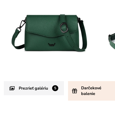
Darčekové
Prezrieť galériu
5
balenie