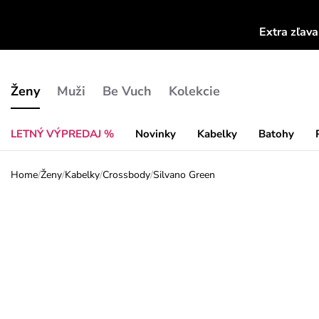
Extra zľav
Ženy
Muži
Be Vuch
Kolekcie
LETNÝ VÝPREDAJ %
Novinky
Kabelky
Batohy
Home
/
Ženy
/
Kabelky
/
Crossbody
/
Silvano Green