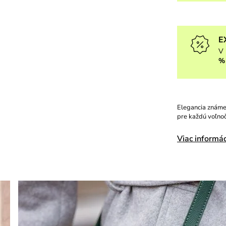
E
V 
%
Elegancia známej
pre každú voľnoč
Viac informác