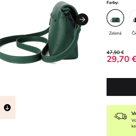
Farby:
Zelená
Či
47,90 €
29,70 
V
Vo
ke