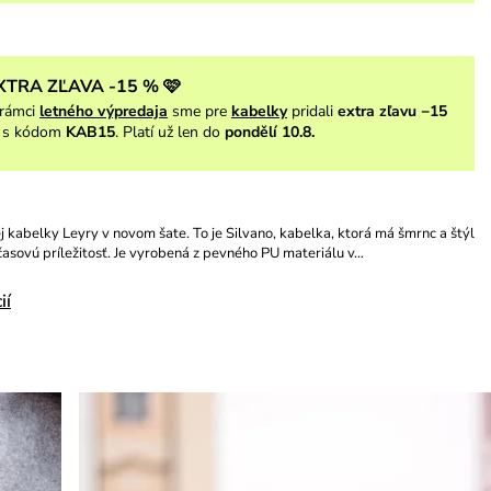
XTRA ZĽAVA -15 % 🩷
rámci
letného výpredaja
sme pre
kabelky
pridali
extra zľavu −15
s kódom
KAB15
. Platí už len do
pondělí 10.8.
 kabelky Leyry v novom šate. To je Silvano, kabelka, ktorá má šmrnc a štýl
asovú príležitosť. Je vyrobená z pevného PU materiálu v…
ií