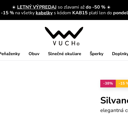
☀️
LETNÝ VÝPREDAJ
so zľavami až
do -50 %
☀️
a -15 %
na všetky
kabelky
s kódom
KAB15
platí len do
pondelk
Peňaženky
Obuv
Slnečné okuliare
Šperky
Doplnk
-38%
-15 
Silvan
elegantná 