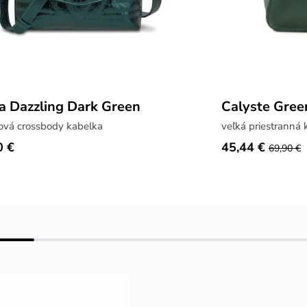
a Dazzling Dark Green
Calyste Gree
ová crossbody kabelka
veľká priestranná 
0 €
45,44 €
69,90 €