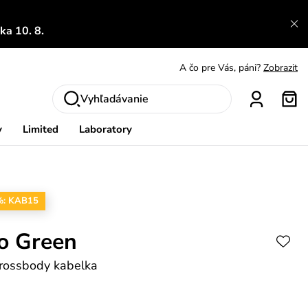
A čo sa inde nedozvieš?
Prečítať viac
a 10. 8.
A čo pre Vás, páni?
Zobrazit
S čím chybu neurobíš?
Pozri
Nech sa inšpirovať
Zobraziť
Vyhľadávanie
Výmena a vrátenie zadarmo
Zobraziť
y
Limited
Laboratory
%: KAB15
o Green
crossbody kabelka