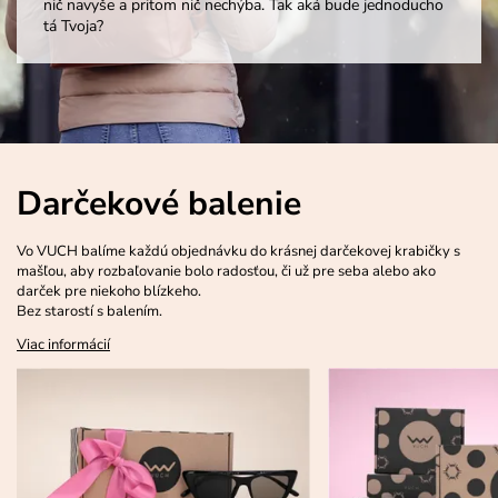
nič navyše a pritom nič nechýba. Tak aká bude jednoducho
tá Tvoja?
Darčekové balenie
Vo VUCH balíme každú objednávku do krásnej darčekovej krabičky s
mašľou, aby rozbaľovanie bolo radosťou, či už pre seba alebo ako
darček pre niekoho blízkeho.
Bez starostí s balením.
Viac informácií