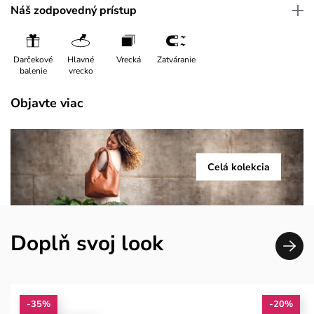
Náš zodpovedný prístup
Darčekové
Hlavné
Vrecká
Zatváranie
balenie
vrecko
Objavte viac
Celá kolekcia
Doplň svoj look
-35%
-20%