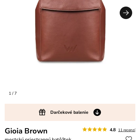
1
/ 7
Darčekové balenie
Gioia Brown
4.8
11 recenzí
mestský priestranný batôžtek