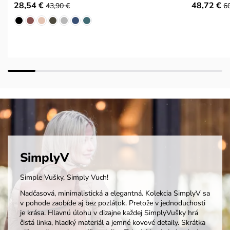
28,54 €
48,72 €
43,90 €
6
SimplyV
Simple Vušky, Simply Vuch!
Nadčasová, minimalistická a elegantná. Kolekcia SimplyV sa
v pohode zaobíde aj bez pozlátok. Pretože v jednoduchosti
je krása. Hlavnú úlohu v dizajne každej SimplyVušky hrá
čistá linka, hladký materiál a jemné kovové detaily. Skrátka