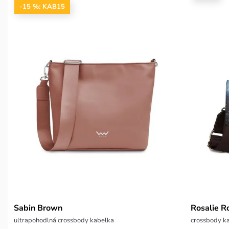
-15 %: KAB15
Sabin Brown
Rosalie R
ultrapohodlná crossbody kabelka
crossbody k