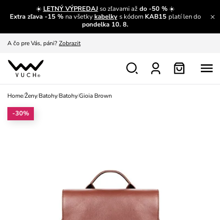
☀️
LETNÝ VÝPREDAJ
so zľavami až
do -50 %
☀️
Extra zľava -15 %
na všetky
kabelky
s kódom
KAB15
platí len do
A čo sa inde nedozvieš?
Prečítať viac
pondelka 10. 8.
A čo pre Vás, páni?
Zobrazit
S čím chybu neurobíš?
Pozri
Nech sa inšpirovať
Zobraziť
Home
/
Ženy
/
Batohy
/
Batohy
/
Gioia Brown
Výmena a vrátenie zadarmo
Zobraziť
-30%