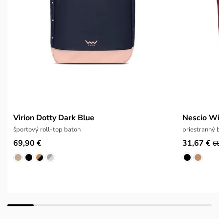
Virion Dotty Dark Blue
Nescio W
športový roll-top batoh
priestranný 
69,90 €
31,67 €
6