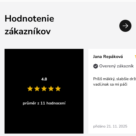
Hodnotenie
zákazníkov
Jana Repáková
Overený zákazník
Príliš mäkký, slabšie drž
4.8
vadí,inak sa mi páči
průměr z 11 hodnocení
přidáno 21. 11. 2025