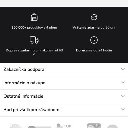
Vrátenie zdarma
do 30 dní
250 000+
produktov skladom
Doprava zadarmo
pri nákupe nad 60
Doručenie
do 24 hodín
€
Zákaznícka podpora
V pracovných dňoch Po-Pi: 8-17h
Informácie o nákupe
info@vuch.sk
Kontakt
Ostatné informácie
+421233456593
Najčastejšie otázky
O nás
Buď pri všetkom zásadnom!
Materiály a údržba
Kariéra
Doprava a platba
Novinky
Zľavy
Akcie
Darčekové poukazy
Vrátenie a reklamácia