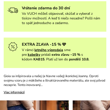
Vrátenie zdarma do 30 dní
Vo VUCH môžeš objavovať, skúšať a vyberať z
tisícov možností. A keď ti niečo nesadne? Pošli nám
to späť jednoducho a zadarmo.
EXTRA ZĽAVA -15 % 🩷
V rámci
letného výpredaja
sme
pre
kabelky
pridali
extra zľavu −15 %
s
kódom
KAB15
. Platí už len do
pondělí 10.8.
Gioia sa inšpirovala u našej (a hlavne vašej) ikonickej Joanny. Oproti
svojmu vzoru je z mäkšieho a štruktúrovaného materiálu, ale svoj pôvod
nezaprie. Tento inovovaný…
Viac informácií