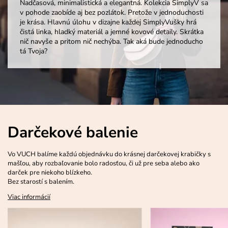
Nadčasová, minimalistická a elegantná. Kolekcia SimplyV sa
v pohode zaobíde aj bez pozlátok. Pretože v jednoduchosti
je krása. Hlavnú úlohu v dizajne každej SimplyVušky hrá
čistá linka, hladký materiál a jemné kovové detaily. Skrátka
nič navyše a pritom nič nechýba. Tak aká bude jednoducho
tá Tvoja?
Darčekové balenie
Vo VUCH balíme každú objednávku do krásnej darčekovej krabičky s
mašľou, aby rozbaľovanie bolo radosťou, či už pre seba alebo ako
darček pre niekoho blízkeho.
Bez starostí s balením.
Viac informácií