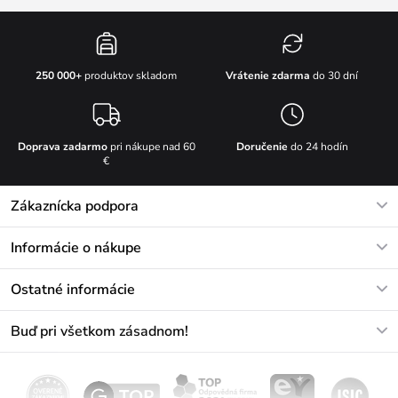
Vrátenie zdarma
do 30 dní
250 000+
produktov skladom
Doprava zadarmo
pri nákupe nad 60
Doručenie
do 24 hodín
€
Zákaznícka podpora
V pracovných dňoch Po-Pi: 8-17h
Informácie o nákupe
info@vuch.sk
Kontakt
Ostatné informácie
+421233456593
Najčastejšie otázky
O nás
Buď pri všetkom zásadnom!
Materiály a údržba
Kariéra
Doprava a platba
Novinky
Zľavy
Akcie
Darčekové poukazy
Vrátenie a reklamácia