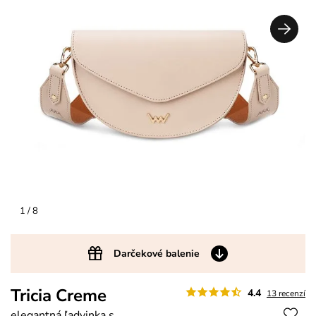
1
/ 8
Darčekové balenie
Tricia Creme
4.4
13 recenzí
elegantná ľadvinka s