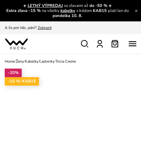
☀️
LETNÝ VÝPREDAJ
so zľavami až
do -50 %
☀️
Extra zľava -15 %
na všetky
kabelky
s kódom
KAB15
platí len do
A čo sa inde nedozvieš?
Prečítať viac
pondelka 10. 8.
A čo pre Vás, páni?
Zobrazit
S čím chybu neurobíš?
Pozri
Nech sa inšpirovať
Zobraziť
Home
/
Ženy
/
Kabelky
/
Ľadvinky
/
Tricia Creme
Výmena a vrátenie zadarmo
Zobraziť
-20%
-15 %: KAB15