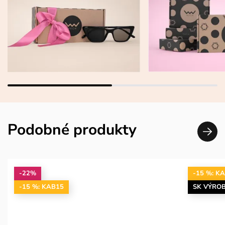
Podobné produkty
-22%
-15 %: K
-15 %: KAB15
SK VÝRO