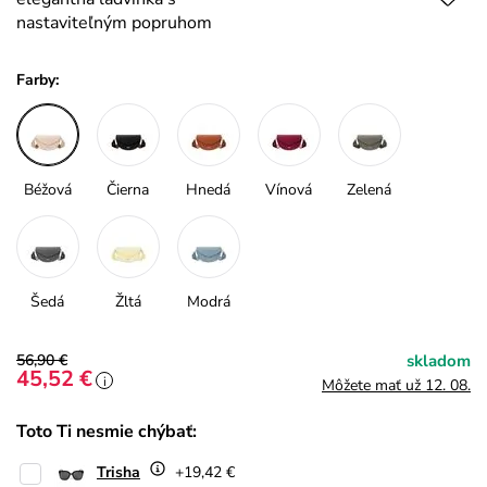
nastaviteľným popruhom
Farby:
Béžová
Čierna
Hnedá
Vínová
Zelená
Šedá
Žltá
Modrá
56,90 €
skladom
45,52 €
i
Môžete mať už 12. 08.
Toto Ti nesmie chýbať:
Trisha
+19,42 €