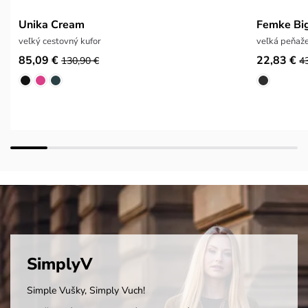
Unika Cream
Femke Bi
veľký cestovný kufor
veľká peňaž
85,09 €
22,83 €
130,90 €
4
SimplyV
Simple Vušky, Simply Vuch!