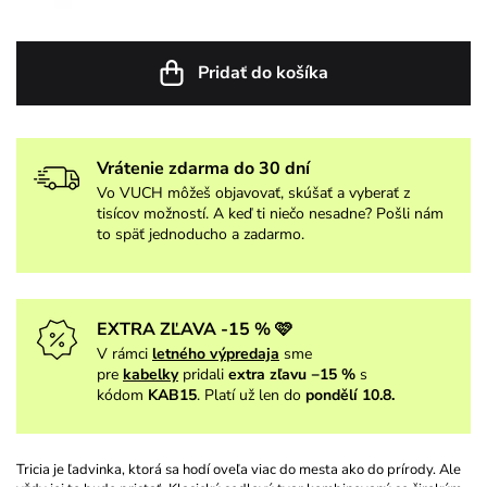
Pridať do košíka
Vrátenie zdarma do 30 dní
Vo VUCH môžeš objavovať, skúšať a vyberať z
tisícov možností. A keď ti niečo nesadne? Pošli nám
to späť jednoducho a zadarmo.
EXTRA ZĽAVA -15 % 🩷
V rámci
letného výpredaja
sme
pre
kabelky
pridali
extra zľavu −15 %
s
kódom
KAB15
. Platí už len do
pondělí 10.8.
Tricia je ľadvinka, ktorá sa hodí oveľa viac do mesta ako do prírody. Ale