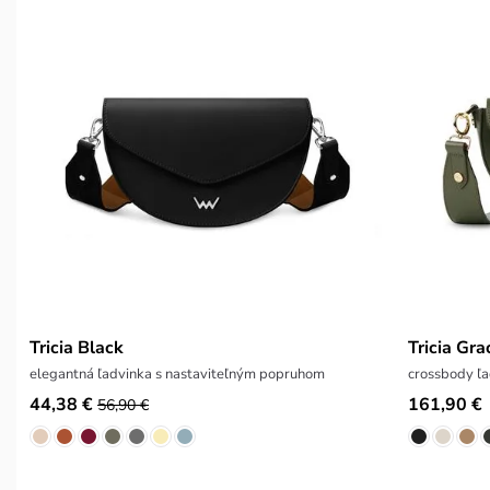
Tricia Black
Tricia Gra
elegantná ľadvinka s nastaviteľným popruhom
crossbody ľa
44,38 €
161,90 €
56,90 €