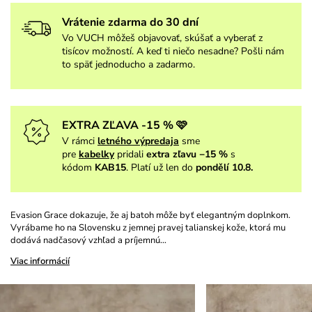
Vrátenie zdarma do 30 dní
Vo VUCH môžeš objavovať, skúšať a vyberať z
tisícov možností. A keď ti niečo nesadne? Pošli nám
to späť jednoducho a zadarmo.
EXTRA ZĽAVA -15 % 🩷
V rámci
letného výpredaja
sme
pre
kabelky
pridali
extra zľavu −15 %
s
kódom
KAB15
. Platí už len do
pondělí 10.8.
Evasion Grace dokazuje, že aj batoh môže byť elegantným doplnkom.
Vyrábame ho na Slovensku z jemnej pravej talianskej kože, ktorá mu
dodává nadčasový vzhľad a príjemnú…
Viac informácií