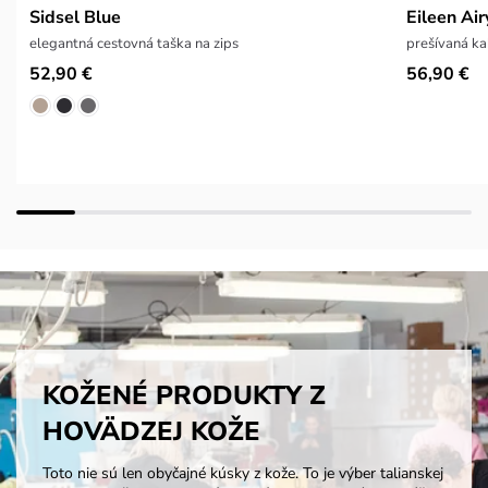
Sidsel Blue
Eileen Air
elegantná cestovná taška na zips
prešívaná k
52,90 €
56,90 €
KOŽENÉ PRODUKTY Z
HOVÄDZEJ KOŽE
Toto nie sú len obyčajné kúsky z kože. To je výber talianskej