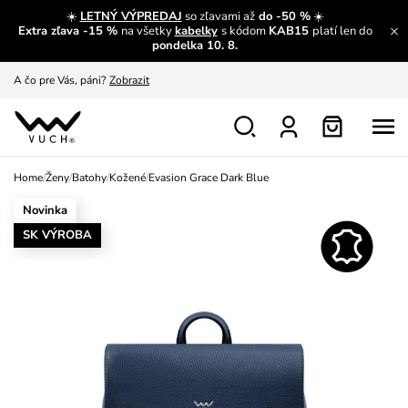
☀️
LETNÝ VÝPREDAJ
so zľavami až
do -50 %
☀️
Extra zľava -15 %
na všetky
kabelky
s kódom
KAB15
platí len do
A čo sa inde nedozvieš?
Prečítať viac
pondelka 10. 8.
A čo pre Vás, páni?
Zobrazit
S čím chybu neurobíš?
Pozri
Nech sa inšpirovať
Zobraziť
Home
/
Ženy
/
Batohy
/
Kožené
/
Evasion Grace Dark Blue
Výmena a vrátenie zadarmo
Zobraziť
Novinka
SK VÝROBA