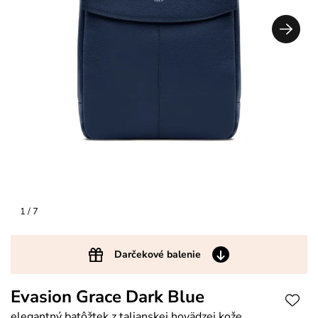
1
/ 7
Darčekové balenie
Evasion Grace Dark Blue
elegantný batôžtek z talianskej hovädzej kože