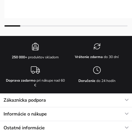
Vrátenie zdarma
do 30 dní
250 000+
produktov skladom
Doprava zadarmo
pri nákupe nad 60
Doručenie
do 24 hodín
€
Zákaznícka podpora
V pracovných dňoch Po-Pi: 8-17h
Informácie o nákupe
info@vuch.sk
Kontakt
Ostatné informácie
+421233456593