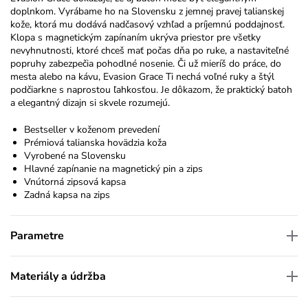
doplnkom. Vyrábame ho na Slovensku z jemnej pravej talianskej
kože, ktorá mu dodává nadčasový vzhľad a príjemnú poddajnosť.
Klopa s magnetickým zapínaním ukrýva priestor pre všetky
nevyhnutnosti, ktoré chceš mať počas dňa po ruke, a nastaviteľné
popruhy zabezpečia pohodlné nosenie. Či už mieríš do práce, do
mesta alebo na kávu, Evasion Grace Ti nechá voľné ruky a štýl
podčiarkne s naprostou ľahkosťou. Je dôkazom, že praktický batoh
a elegantný dizajn si skvele rozumejú.
Bestseller v koženom prevedení
Prémiová talianska hovädzia koža
Vyrobené na Slovensku
Hlavné zapínanie na magnetický pin a zips
Vnútorná zipsová kapsa
Zadná kapsa na zips
Parametre
Materiály a údržba