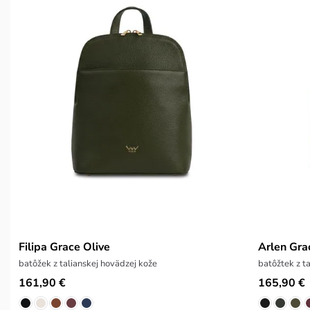
Filipa Grace Olive
Arlen Gra
batôžek z talianskej hovädzej kože
batôžtek z t
161,90 €
165,90 €