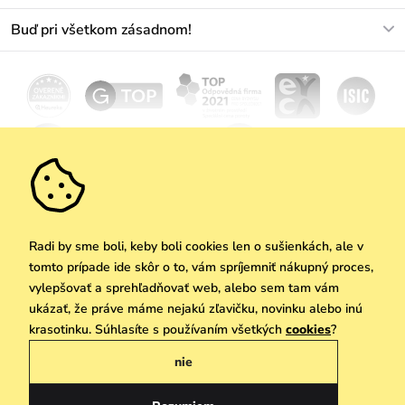
Najčastejšie otázky
O nás
Buď pri všetkom zásadnom!
Materiály a údržba
Kariéra
Doprava a platba
Novinky
Zľavy
Akcie
Darčekové poukazy
Vrátenie a reklamácia
Velkoobchod
Odoberať
We Care
Zásady ochrany osobných údajov
tu
Vuchlook
Predajne
Praha
Radi by sme boli, keby boli cookies len o sušienkách, ale v
tomto prípade ide skôr o to, vám spríjemniť nákupný proces,
vylepšovať a sprehľadňovať web, alebo sem tam vám
ukázať, že práve máme nejakú zľavičku, novinku alebo inú
Copyright © 2026 Vuch s.r.o. Všetky práva vyhradené. Technicky zabezpečuje
krasotinku. Súhlasíte s používaním všetkých
cookies
?
Simplia.cz
nie
Obchodne podmienky
Zásady ochrany osobných údajov