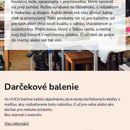
hovädzej kože, spracovaný s precíznosťou, ktorú spoznáš
na prvý pohľad. Ručne vyrábané na Slovensku, s rešpektom
k materiálu aj dizajnu. Každý detail má svoj dôvod, každý
steh je premyslený. Tieto produkty nie sú pre každého, sú
pre tých, ktorí chcú nosiť kvalitu s váhou, charakterom a
osobitosťou. Prijmi luxus, ktorý s Tebou rastie, a nechaj
svoj štýl hovoriť s nenútenou istotou. Či už ideš do práce,
do mesta, alebo len tak von.
Darčekové balenie
Vo VUCH balíme každú objednávku do krásnej darčekovej krabičky s
mašľou, aby rozbaľovanie bolo radosťou, či už pre seba alebo ako
darček pre niekoho blízkeho.
Bez starostí s balením.
Viac informácií