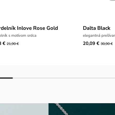
delník Inlove Rose Gold
Dalta Black
lník s motívom srdca
elegantná prešív
8 €
20,09 €
21,90 €
30,90 €