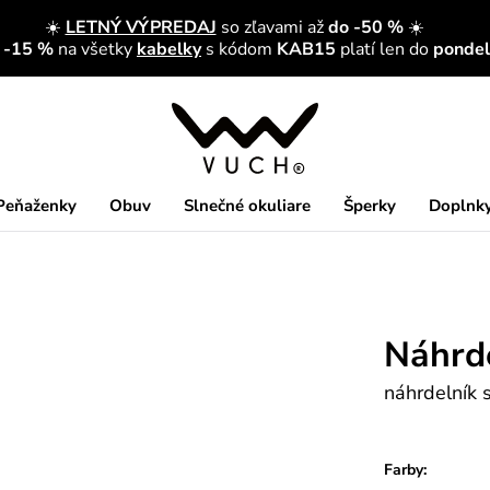
☀️
LETNÝ VÝPREDAJ
so zľavami až
do -50 %
☀️
a -15 %
na všetky
kabelky
s kódom
KAB15
platí len do
pondelk
Peňaženky
Obuv
Slnečné okuliare
Šperky
Doplnk
Náhrde
náhrdelník 
Farby: