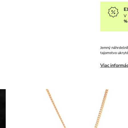
E
V 
%
Jemný náhrdelník
tajomstvo ukryté
Viac informác