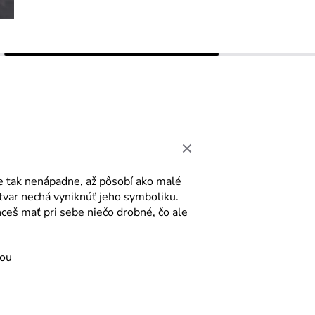
ie tak nenápadne, až pôsobí ako malé
tvar nechá vyniknúť jeho symboliku.
chceš mať pri sebe niečo drobné, čo ale
vou