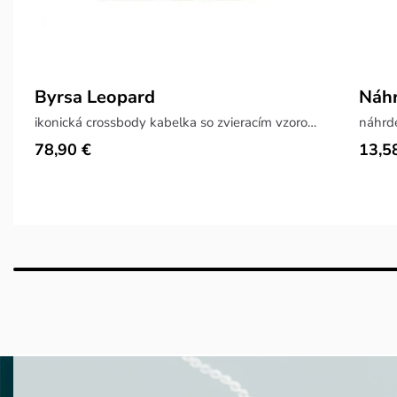
Byrsa Leopard
Náhr
ikonická crossbody kabelka so zvieracím vzorom
náhrde
78,90 €
13,5