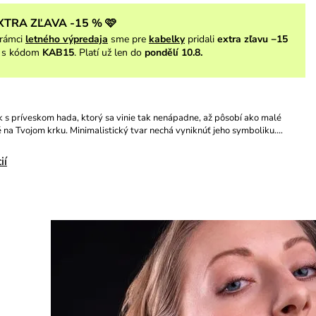
XTRA ZĽAVA -15 % 🩷
rámci
letného výpredaja
sme pre
kabelky
pridali
extra zľavu −15
s kódom
KAB15
. Platí už len do
pondělí 10.8.
 s príveskom hada, ktorý sa vinie tak nenápadne, až pôsobí ako malé
 na Tvojom krku. Minimalistický tvar nechá vyniknúť jeho symboliku.…
ií