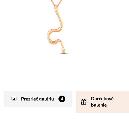
Darčekové
Prezrieť galériu
4
balenie