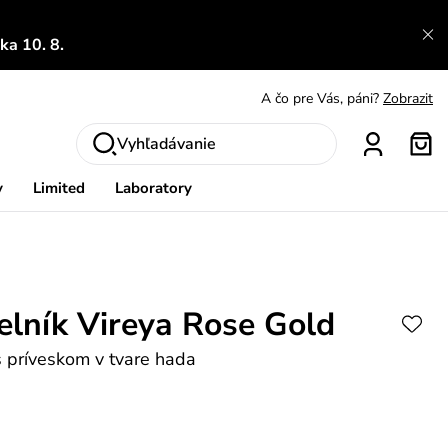
a 10. 8.
A čo sa inde nedozvieš?
Prečítať viac
A čo pre Vás, páni?
Zobrazit
S čím chybu neurobíš?
Pozri
Vyhľadávanie
Nech sa inšpirovať
Zobraziť
y
Limited
Laboratory
Výmena a vrátenie zadarmo
Zobraziť
lník Vireya Rose Gold
s príveskom v tvare hada