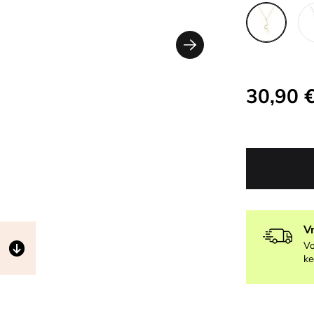
30,90 
V
Vo
ke