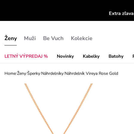
Extra zľav
Ženy
Muži
Be Vuch
Kolekcie
LETNÝ VÝPREDAJ %
Novinky
Kabelky
Batohy
Home
/
Ženy
/
Šperky
/
Náhrdelníky
/
Náhrdelník Vireya Rose Gold