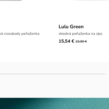
Lulu Green
aná crossbody peňaženka
stredná peňaženka na zips
15,54 €
23,90 €