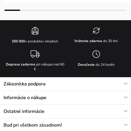
Vrátenie zdarma
do 30 dní
250 000+
produktov skladom
Doprava zadarmo
pri nákupe nad 60
Doručenie
do 24 hodín
€
Zákaznícka podpora
V pracovných dňoch Po-Pi: 8-17h
Informácie o nákupe
info@vuch.sk
Kontakt
Ostatné informácie
+421233456593
Najčastejšie otázky
O nás
Buď pri všetkom zásadnom!
Materiály a údržba
Kariéra