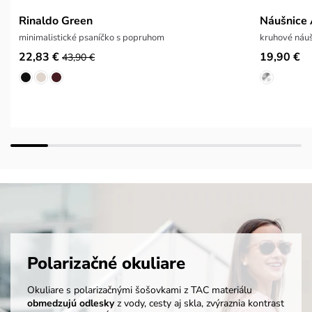
Rinaldo Green
Náušnice 
minimalistické psaníčko s popruhom
kruhové náu
22,83 €
19,90 €
43,90 €
Polarizačné okuliare
Okuliare s polarizačnými šošovkami z TAC materiálu
obmedzujú odlesky
z vody, cesty aj skla, zvýraznia kontrast