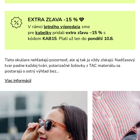
EXTRA ZĽAVA -15 % 🩷
V rámci
letného výpredaja
sme
pre
kabelky
pridali
extra zľavu −15 %
s
kódom
KAB15
. Platí už len do
pondělí 10.8.
Tieto okuliare nehľadajú pozornosť, ale aj tak ju vždy získajú. Nadčasový
tvar padne každej tvári, polarizačné šošovky z TAC materiálu sa
postarajú o ostrý výhľad bez…
Viac informácií