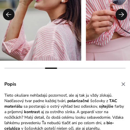
Popis
Tieto okuliare nehľadajú pozornosť, ale aj tak ju vždy získajú.
Nadčasový tvar padne každej tvári,
polarizačné
šošovky z
TAC
materiálu
sa postarajú o ostrý výhľad bez odleskov,
sýtejšie
farby
a príjemný
kontrast
aj za ostrého slnka. A gepardí vzor na
nožičkách? Malý detail, čo dodá celému looku sebavedomie. Vďaka
ľahkému prevedeniu Ťa nebudú tlačiť ani po celom dni, a
bio-
celulóza
v šošovkách poteší nielen oči, ale aj planétu.