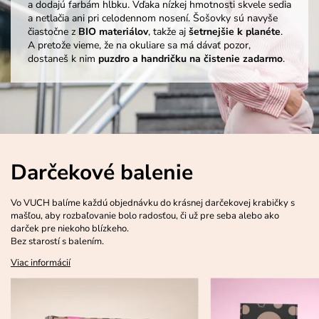
a dodajú farbám hĺbku. Vďaka nízkej hmotnosti skvele sedia
a netlačia ani pri celodennom nosení. Šošovky sú navyše
čiastočne z
BIO materiálov
, takže aj
šetrnejšie k planéte
.
A pretože vieme, že na okuliare sa má dávať pozor,
dostaneš k nim
puzdro a handričku na čistenie zadarmo
.
Darčekové balenie
Vo VUCH balíme každú objednávku do krásnej darčekovej krabičky s
mašľou, aby rozbaľovanie bolo radosťou, či už pre seba alebo ako
darček pre niekoho blízkeho.
Bez starostí s balením.
Viac informácií