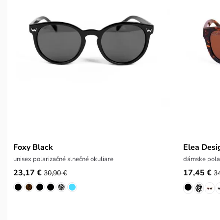
Foxy Black
Elea Des
unisex polarizačné slnečné okuliare
dámske polar
23,17 €
17,45 €
30,90 €
3