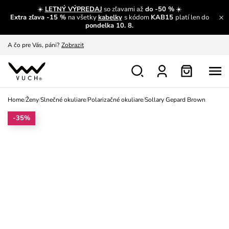
☀️
LETNÝ VÝPREDAJ
so zľavami až
do -50 %
☀️
Extra zľava -15 %
na všetky
kabelky
s kódom
KAB15
platí len do
A čo sa inde nedozvieš?
Prečítať viac
pondelka 10. 8.
A čo pre Vás, páni?
Zobrazit
S čím chybu neurobíš?
Pozri
Nech sa inšpirovať
Zobraziť
Home
/
Ženy
/
Slnečné okuliare
/
Polarizačné okuliare
/
Sollary Gepard Brown
Výmena a vrátenie zadarmo
Zobraziť
-35%