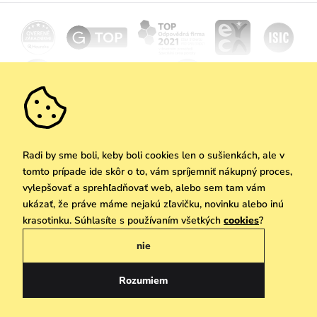
Doprava a platba
Novinky
Zľavy
Akcie
Darčekové poukazy
Vrátenie a reklamácia
Velkoobchod
Odoberať
We Care
Zásady ochrany osobných údajov
tu
Vuchlook
Predajne
Praha
Radi by sme boli, keby boli cookies len o sušienkách, ale v
tomto prípade ide skôr o to, vám spríjemniť nákupný proces,
vylepšovať a sprehľadňovať web, alebo sem tam vám
ukázať, že práve máme nejakú zľavičku, novinku alebo inú
Copyright © 2026 Vuch s.r.o. Všetky práva vyhradené. Technicky zabezpečuje
krasotinku. Súhlasíte s používaním všetkých
cookies
?
Simplia.cz
nie
Obchodne podmienky
Zásady ochrany osobných údajov
Rozumiem
Slovenčina