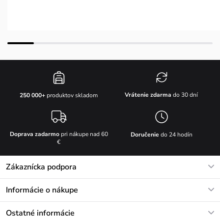
Vrátenie zdarma
do 30 dní
250 000+
produktov skladom
Doprava zadarmo
pri nákupe nad 60
Doručenie
do 24 hodín
€
Zákaznícka podpora
V pracovných dňoch Po-Pi: 8-17h
Informácie o nákupe
info@vuch.sk
Kontakt
Ostatné informácie