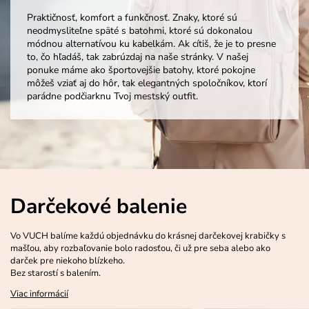
Praktičnosť, komfort a funkčnosť. Znaky, ktoré sú
neodmysliteľne späté s batohmi, ktoré sú dokonalou
módnou alternatívou ku kabelkám. Ak cítiš, že je to presne
to, čo hľadáš, tak zabrúzdaj na naše stránky. V našej
ponuke máme ako športovejšie batohy, ktoré pokojne
môžeš vziať aj do hôr, tak elegantných spoločníkov, ktorí
parádne podčiarknu Tvoj mestský outfit.
Darčekové balenie
Vo VUCH balíme každú objednávku do krásnej darčekovej krabičky s
mašľou, aby rozbaľovanie bolo radosťou, či už pre seba alebo ako
darček pre niekoho blízkeho.
Bez starostí s balením.
Viac informácií