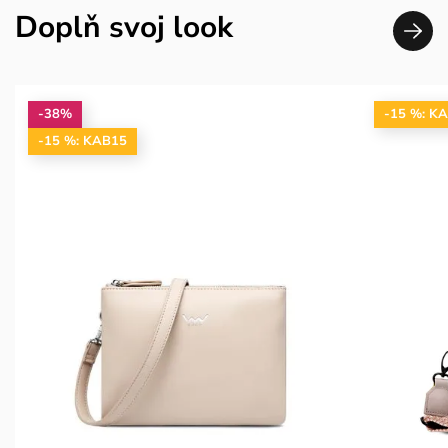
Doplň svoj look
-38%
-15 %: K
-15 %: KAB15