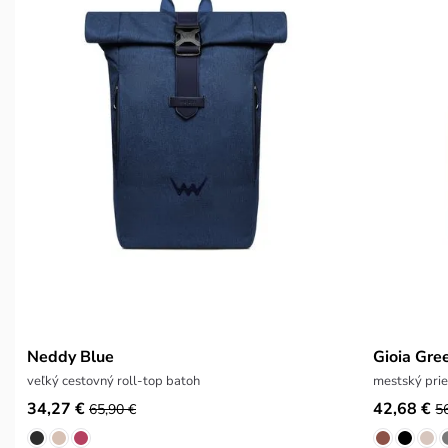
Neddy Blue
Gioia Gre
veľký cestovný roll-top batoh
mestský prie
34,27 €
42,68 €
65,90 €
5