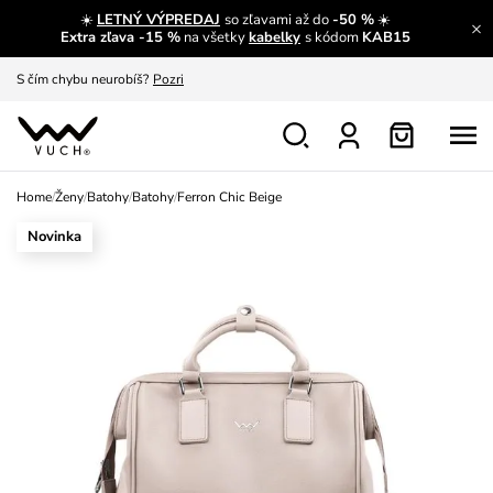
☀️
LETNÝ VÝPREDAJ
so zľavami až do
-50 %
☀️
A čo pre Vás, páni?
Zobrazit
Extra zľava -15 %
na všetky
kabelky
s kódom
KAB15
S čím chybu neurobíš?
Pozri
Nech sa inšpirovať
Zobraziť
Výmena a vrátenie zadarmo
Zobraziť
Home
/
Ženy
/
Batohy
/
Batohy
/
Ferron Chic Beige
Novinka