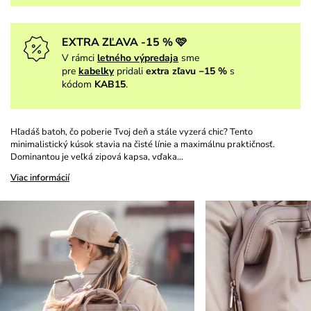
EXTRA ZĽAVA -15 % 🩷
V rámci
letného výpredaja
sme
pre
kabelky
pridali
extra zľavu −15 %
s
kódom
KAB15
.
Hľadáš batoh, čo poberie Tvoj deň a stále vyzerá chic? Tento
minimalistický kúsok stavia na čisté línie a maximálnu praktičnosť.
Dominantou je veľká zipová kapsa, vďaka…
Viac informácií