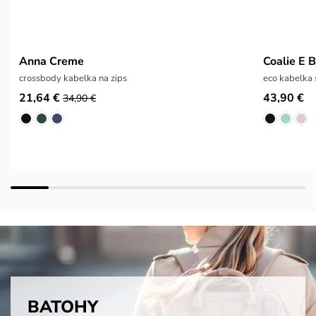
Anna Creme
Coalie E 
crossbody kabelka na zips
eco kabelka
21,64 €
43,90 €
34,90 €
BATOHY