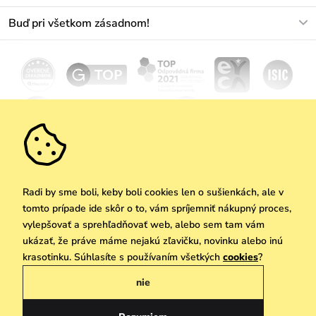
+421233456593
Najčastejšie otázky
O nás
Buď pri všetkom zásadnom!
Materiály a údržba
Kariéra
Doprava a platba
Novinky
Zľavy
Akcie
Darčekové poukazy
Vrátenie a reklamácia
Velkoobchod
Odoberať
We Care
Zásady ochrany osobných údajov
tu
Vuchlook
Predajne
Praha
Radi by sme boli, keby boli cookies len o sušienkách, ale v
tomto prípade ide skôr o to, vám spríjemniť nákupný proces,
vylepšovať a sprehľadňovať web, alebo sem tam vám
ukázať, že práve máme nejakú zľavičku, novinku alebo inú
Copyright © 2026 Vuch s.r.o. Všetky práva vyhradené. Technicky zabezpečuje
krasotinku. Súhlasíte s používaním všetkých
cookies
?
Simplia.cz
nie
Obchodne podmienky
Zásady ochrany osobných údajov