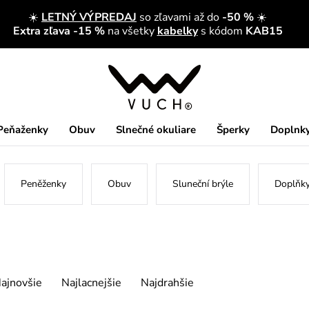
☀️
LETNÝ VÝPREDAJ
so zľavami až do
-50 %
☀️
Extra zľava -15 %
na všetky
kabelky
s kódom
KAB15
Peňaženky
Obuv
Slnečné okuliare
Šperky
Doplnk
Peněženky
Obuv
Sluneční brýle
Doplňk
ajnovšie
Najlacnejšie
Najdrahšie