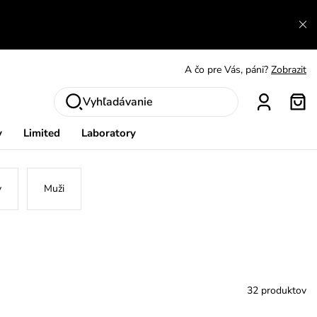
A čo sa inde nedozvieš?
Prečítať viac
A čo pre Vás, páni?
Zobrazit
S čím chybu neurobíš?
Pozri
Vyhľadávanie
Nech sa inšpirovať
Zobraziť
y
Limited
Laboratory
Výmena a vrátenie zadarmo
Zobraziť
y
Muži
32 produktov