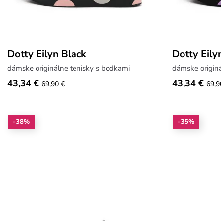
Dotty Eilyn Black
Dotty Eily
dámske originálne tenisky s bodkami
dámske originá
43,34 €
43,34 €
69,90 €
69,9
-38%
-35%