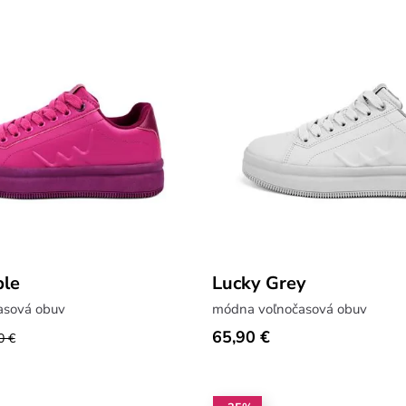
ple
Lucky Grey
asová obuv
módna voľnočasová obuv
65,90 €
0 €