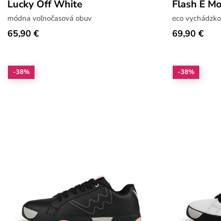
Lucky Off White
Flash E Mo
módna voľnočasová obuv
eco vychádzko
65,90 €
69,90 €
-38%
-38%