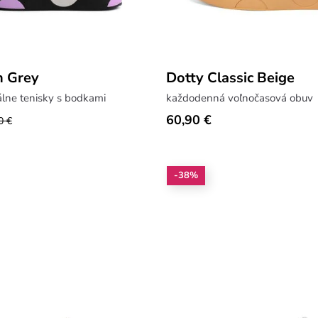
n Grey
Dotty Classic Beige
lne tenisky s bodkami
každodenná voľnočasová obuv
60,90 €
0 €
-38%