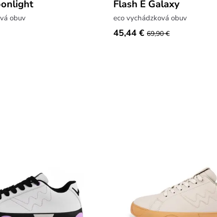
onlight
Flash E Galaxy
vá obuv
eco vychádzková obuv
45,44 €
69,90 €