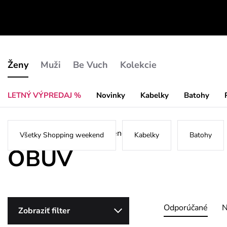
Ženy
Muži
Be Vuch
Kolekcie
LETNÝ VÝPREDAJ %
Novinky
Kabelky
Batohy
Home
/
New
/
Shopping weekend
/
Obuv
Všetky Shopping weekend
Kabelky
Batohy
OBUV
Odporúčané
N
Zobraziť filter