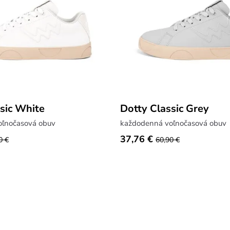
sic White
Dotty Classic Grey
oľnočasová obuv
každodenná voľnočasová obuv
37,76 €
0 €
60,90 €