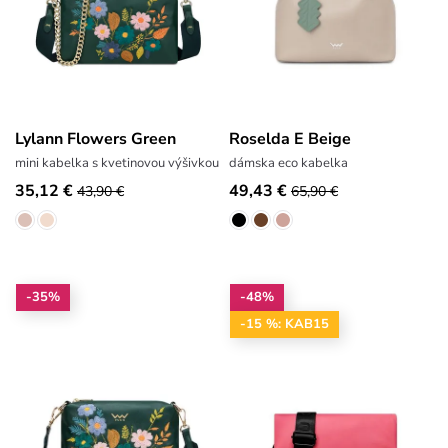
Lylann Flowers Green
Roselda E Beige
mini kabelka s kvetinovou výšivkou
dámska eco kabelka
35,12 €
49,43 €
43,90 €
65,90 €
-35%
-48%
-15 %: KAB15