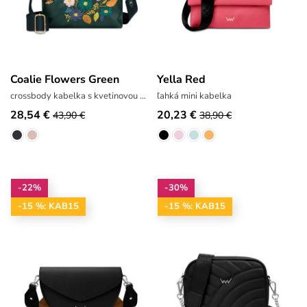
Coalie Flowers Green
Yella Red
crossbody kabelka s kvetinovou výšivkou
ľahká mini kabelka
28,54 €
20,23 €
43,90 €
38,90 €
-22%
-30%
-15 %: KAB15
-15 %: KAB15