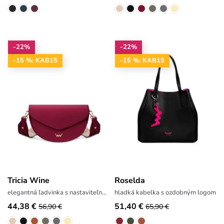
-22%
-22%
-15 %: KAB15
-15 %: KAB15
Tricia Wine
Roselda
elegantná ľadvinka s nastaviteľným popruhom
hladká kabelka s ozdobným logom
44,38 €
51,40 €
56,90 €
65,90 €