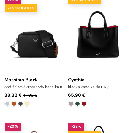
-20%
-15 %: KAB15
-15 %: KAB15
Massimo Black
Cynthia
obdĺžniková crossbody kabelka na zips
hladká kabelka do ruky
38,32 €
65,90 €
47,90 €
-20%
-22%