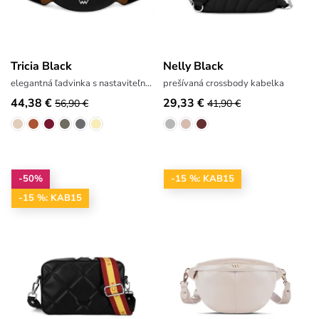
Tricia Black
Nelly Black
elegantná ľadvinka s nastaviteľným popruhom
prešívaná crossbody kabelka
44,38 €
29,33 €
56,90 €
41,90 €
-50%
-15 %: KAB15
-15 %: KAB15