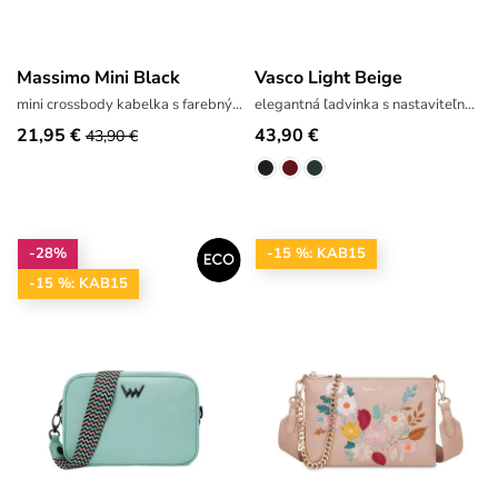
Massimo Mini Black
Vasco Light Beige
mini crossbody kabelka s farebným popruhom
elegantná ľadvinka s nastaviteľným popruhom
21,95 €
43,90 €
43,90 €
-28%
-15 %: KAB15
-15 %: KAB15