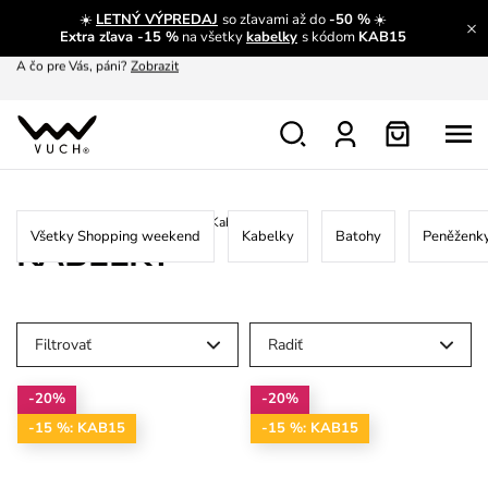
☀️
LETNÝ VÝPREDAJ
so zľavami až do
-50 %
☀️
A čo pre Vás, páni?
Zobrazit
Extra zľava -15 %
na všetky
kabelky
s kódom
KAB15
S čím chybu neurobíš?
Pozri
Nech sa inšpirovať
Zobraziť
Výmena a vrátenie zadarmo
Zobraziť
Home
/
New
/
Shopping weekend
/
Kabelky
Všetky Shopping weekend
Kabelky
Batohy
Peněženk
KABELKY
Filtrovať
Radiť
-20%
-20%
-15 %: KAB15
-15 %: KAB15