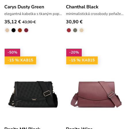
Carys Dusty Green
Chanthal Black
elegantná kabelka s tkaným popruhom
minimalistická crossbody peňaženka
35,12 €
30,90 €
43,90 €
-50%
-20%
-15 %: KAB15
-15 %: KAB15