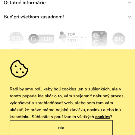
Ostatné informácie
+421233456593
Najčastejšie otázky
O nás
Buď pri všetkom zásadnom!
Materiály a údržba
Kariéra
Doprava a platba
Novinky
Zľavy
Akcie
Darčekové poukazy
Vrátenie a reklamácia
Velkoobchod
Odoberať
We Care
Zásady ochrany osobných údajov
tu
Vuchlook
Predajne
Praha
Radi by sme boli, keby boli cookies len o sušienkách, ale v
tomto prípade ide skôr o to, vám spríjemniť nákupný proces,
vylepšovať a sprehľadňovať web, alebo sem tam vám
ukázať, že práve máme nejakú zľavičku, novinku alebo inú
Copyright © 2026 Vuch s.r.o. Všetky práva vyhradené. Technicky zabezpečuje
krasotinku. Súhlasíte s používaním všetkých
cookies
?
Simplia.cz
nie
Obchodne podmienky