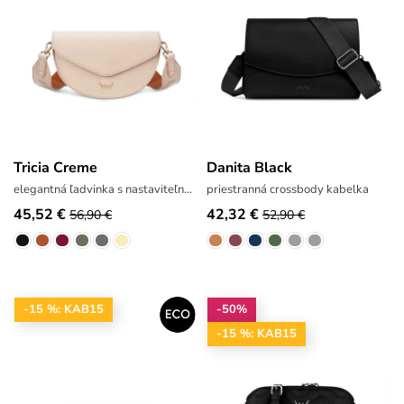
Tricia Creme
Danita Black
elegantná ľadvinka s nastaviteľným popruhom
priestranná crossbody kabelka
45,52 €
42,32 €
56,90 €
52,90 €
-15 %: KAB15
-50%
-15 %: KAB15