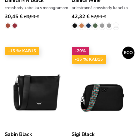
Danita MN Black
Danita Wine
crossbody kabelka s monogramom
priestranná crossbody kabelka
30,45 €
42,32 €
60,90 €
52,90 €
-15 %: KAB15
-20%
-15 %: KAB15
Sabin Black
Sigi Black