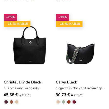
-25%
-30%
-15 %: KAB15
-15 %: KAB15
Christel Divide Black
Carys Black
business kabelka do ruky
elegantná kabelka s tkaným popruhom
45,68 €
30,73 €
60,90 €
43,90 €