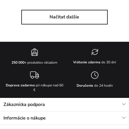
Načítať ďalšie
Vrátenie zdarma
do 30 dní
250 000+
produktov skladom
Doprava zadarmo
pri nákupe nad 60
Doručenie
do 24 hodín
€
Zákaznícka podpora
V pracovných dňoch Po-Pi: 8-17h
Informácie o nákupe
info@vuch.sk
Kontakt