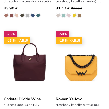
ultrapohodlná crossbody kabelka
crossbody kabelka s farebným popruhom
43,90 €
31,12 €
38,90 €
-25%
-50%
-15 %: KAB15
-15 %: KAB15
Christel Divide Wine
Rowen Yellow
business kabelka do ruky
crossbody kabelka s retiazkou