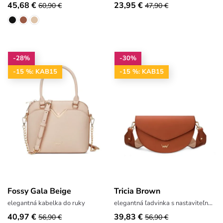
45,68 €
23,95 €
60,90 €
47,90 €
-28%
-30%
-15 %: KAB15
-15 %: KAB15
Fossy Gala Beige
Tricia Brown
elegantná kabelka do ruky
elegantná ľadvinka s nastaviteľným popruhom
40,97 €
39,83 €
56,90 €
56,90 €