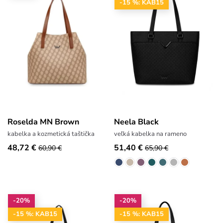
-15 %: KAB15
Roselda MN Brown
Neela Black
kabelka a kozmetická taštička
veľká kabelka na rameno
48,72 €
51,40 €
60,90 €
65,90 €
-20%
-20%
-15 %: KAB15
-15 %: KAB15