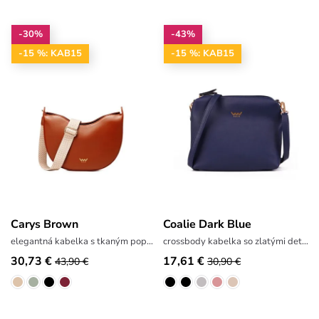
-30%
-43%
-15 %: KAB15
-15 %: KAB15
Carys Brown
Coalie Dark Blue
elegantná kabelka s tkaným popruhom
crossbody kabelka so zlatými detailmi
30,73 €
17,61 €
43,90 €
30,90 €