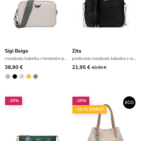
Sigi Beige
Zita
crossbody kabelka s farebným popruhom
prešívaná crossbody kabelka s retiazkou
38,90 €
21,95 €
43,90 €
-20%
-25%
-15 %: KAB15