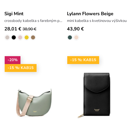
Sigi Mint
Lylann Flowers Beige
crossbody kabelka s farebným popruhom
mini kabelka s kvetinovou výšivkou
28,01 €
43,90 €
38,90 €
-20%
-15 %: KAB15
-15 %: KAB15