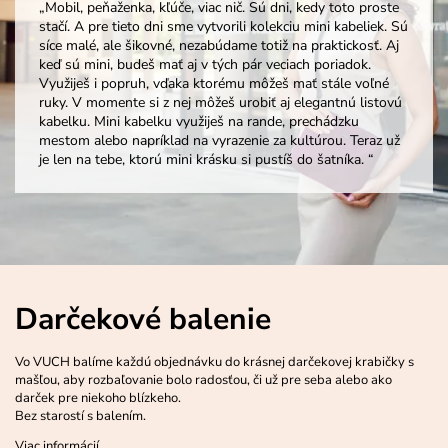
„Mobil, peňaženka, kľúče, viac nič. Sú dni, kedy toto proste
stačí. A pre tieto dni sme vytvorili kolekciu mini kabeliek. Sú
síce malé, ale šikovné, nezabúdame totiž na praktickosť. Aj
keď sú mini, budeš mať aj v tých pár veciach poriadok.
Využiješ i popruh, vďaka ktorému môžeš mať stále voľné
ruky. V momente si z nej môžeš urobiť aj elegantnú listovú
kabelku. Mini kabelku využiješ na rande, prechádzku
mestom alebo napríklad na vyrazenie za kultúrou. Teraz už
je len na tebe, ktorú mini krásku si pustíš do šatníka. “
Darčekové balenie
Vo VUCH balíme každú objednávku do krásnej darčekovej krabičky s
mašľou, aby rozbaľovanie bolo radosťou, či už pre seba alebo ako
darček pre niekoho blízkeho.
Bez starostí s balením.
Viac informácií