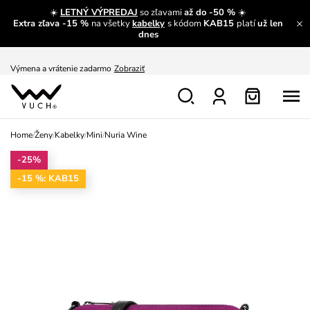
S čím chybu neurobíš?
Pozri
☀️
LETNÝ VÝPREDAJ
so zľavami
až do -50 %
☀️
Extra zľava -15 %
na všetky
kabelky
s kódom
KAB15
platí
už len
Nech sa inšpirovať
Zobraziť
dnes
Výmena a vrátenie zadarmo
Zobraziť
Home
/
Ženy
/
Kabelky
/
Mini
/
Nuria Wine
-25%
-15 %: KAB15