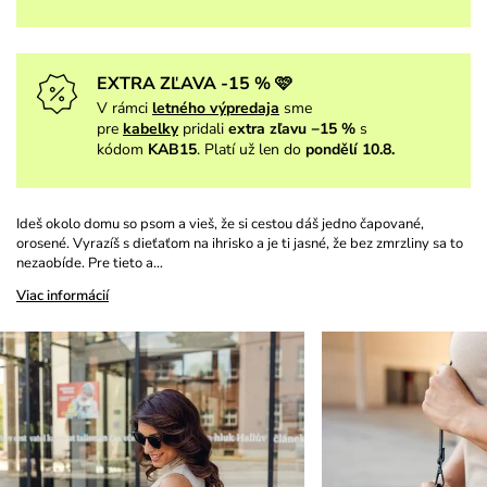
EXTRA ZĽAVA -15 % 🩷
V rámci
letného výpredaja
sme
pre
kabelky
pridali
extra zľavu −15 %
s
kódom
KAB15
. Platí už len do
pondělí 10.8.
Ideš okolo domu so psom a vieš, že si cestou dáš jedno čapované,
orosené. Vyrazíš s dieťaťom na ihrisko a je ti jasné, že bez zmrzliny sa to
nezaobíde. Pre tieto a…
Viac informácií