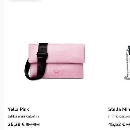
Yella Pink
Stella Mi
ľahká mini kabelka
mini crossbo
25,29 €
45,52 €
38,90 €
5