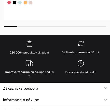
Vrátenie zdarma
do 30 dní
250 000+
produktov skladom
Doprava zadarmo
pri nákupe nad 60
Doručenie
do 24 hodín
€
Zákaznícka podpora
V pracovných dňoch Po-Pi: 8-17h
Informácie o nákupe
info@vuch.sk
Kontakt