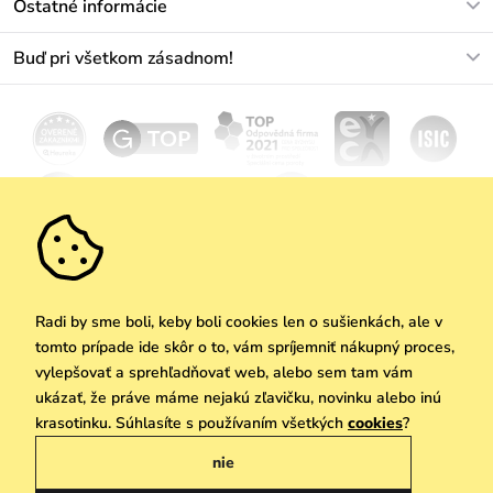
Ostatné informácie
+421233456593
Najčastejšie otázky
O nás
Buď pri všetkom zásadnom!
Materiály a údržba
Kariéra
Doprava a platba
Novinky
Zľavy
Akcie
Darčekové poukazy
Vrátenie a reklamácia
Velkoobchod
Odoberať
We Care
Zásady ochrany osobných údajov
tu
Vuchlook
Predajne
Praha
Radi by sme boli, keby boli cookies len o sušienkách, ale v
tomto prípade ide skôr o to, vám spríjemniť nákupný proces,
vylepšovať a sprehľadňovať web, alebo sem tam vám
ukázať, že práve máme nejakú zľavičku, novinku alebo inú
Copyright © 2026 Vuch s.r.o. Všetky práva vyhradené. Technicky zabezpečuje
krasotinku. Súhlasíte s používaním všetkých
cookies
?
Simplia.cz
nie
Obchodne podmienky