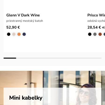
Glenn V Dark Wine
Prisco Wi
priestranný mestský batoh
odolná vych
52,90 €
28,54 €
4
Mini kabelky