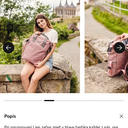
Popis
Pri spozorovaní Lien začne znieť v hlave fanfára každej z nás, pre