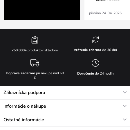
přidáno 24. 04. 2026
Vrátenie zdarma
do 30 dní
250 000+
produktov skladom
Doprava zadarmo
pri nákupe nad 60
Doručenie
do 24 hodín
€
Zákaznícka podpora
V pracovných dňoch Po-Pi: 8-17h
Informácie o nákupe
info@vuch.sk
Kontakt
Ostatné informácie
+421233456593
Najčastejšie otázky
O nás