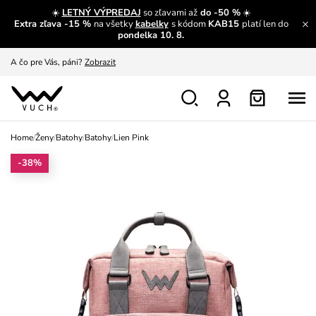
☀️
LETNÝ VÝPREDAJ
so zľavami až
do -50 %
☀️
Extra zľava -15 %
na všetky
kabelky
s kódom
KAB15
platí len do
A čo sa inde nedozvieš?
Prečítať viac
pondelka 10. 8.
A čo pre Vás, páni?
Zobrazit
S čím chybu neurobíš?
Pozri
Nech sa inšpirovať
Zobraziť
Home
/
Ženy
/
Batohy
/
Batohy
/
Lien Pink
Výmena a vrátenie zadarmo
Zobraziť
-38%