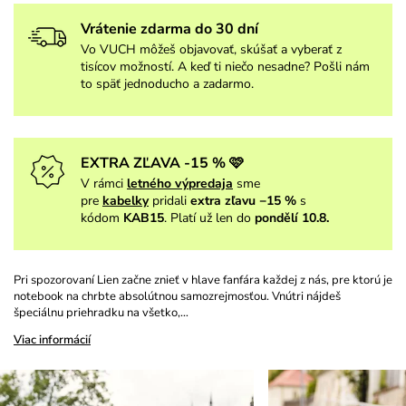
Vrátenie zdarma do 30 dní
Vo VUCH môžeš objavovať, skúšať a vyberať z
tisícov možností. A keď ti niečo nesadne? Pošli nám
to späť jednoducho a zadarmo.
EXTRA ZĽAVA -15 % 🩷
V rámci
letného výpredaja
sme
pre
kabelky
pridali
extra zľavu −15 %
s
kódom
KAB15
. Platí už len do
pondělí 10.8.
Pri spozorovaní Lien začne znieť v hlave fanfára každej z nás, pre ktorú je
notebook na chrbte absolútnou samozrejmosťou. Vnútri nájdeš
špeciálnu priehradku na všetko,…
Viac informácií