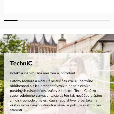
TechniC
Kolekcia inšpirovaná mestom aj prírodou!
Batohy Mellora a Noel už nejaký čas kraľujú na tróne
obľúbenosti a z ich predností vzniklo hneď niekoľko
parádnych následníkov. Vušky z kolekcie TechniC sú zo
super odolného canvasu, takže sa len tak neošúpu a špinu
z nich v pohode umyješ. Kúp si spoľahlivého parťáka na
všetky svoje nevyhnutnosti a užívaj si potulky svetom bez
starostí.