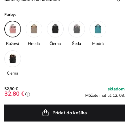
Farby:
Ružová
Hnedá
Čierna
Šedá
Modrá
Čierna
52,90 €
skladom
32,80 €
i
Môžete mať už 12. 08.
Pridať do košíka