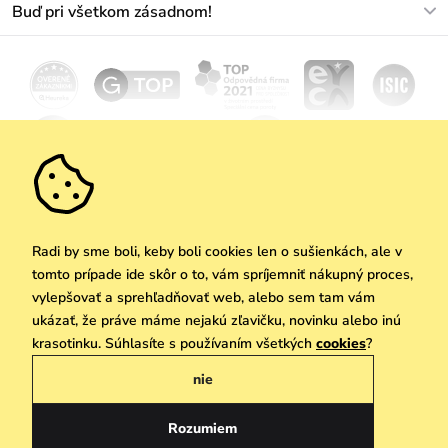
Buď pri všetkom zásadnom!
Materiály a údržba
Kariéra
Doprava a platba
Novinky
Zľavy
Akcie
Darčekové poukazy
Vrátenie a reklamácia
Velkoobchod
Odoberať
We Care
Zásady ochrany osobných údajov
tu
Vuchlook
Predajne
Praha
Radi by sme boli, keby boli cookies len o sušienkách, ale v
tomto prípade ide skôr o to, vám spríjemniť nákupný proces,
vylepšovať a sprehľadňovať web, alebo sem tam vám
ukázať, že práve máme nejakú zľavičku, novinku alebo inú
Copyright © 2026 Vuch s.r.o. Všetky práva vyhradené. Technicky zabezpečuje
krasotinku. Súhlasíte s používaním všetkých
cookies
?
Simplia.cz
nie
Obchodne podmienky
Zásady ochrany osobných údajov
Rozumiem