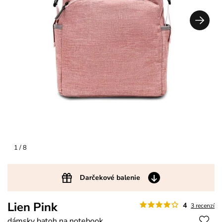
1
/ 8
Darčekové balenie
Lien Pink
4
3 recenzí
dámsky batoh na notebook