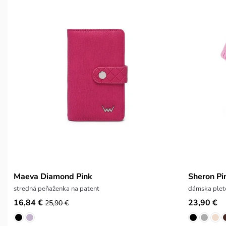
Maeva Diamond Pink
Sheron Pi
stredná peňaženka na patent
dámska plet
16,84 €
23,90 €
25,90 €