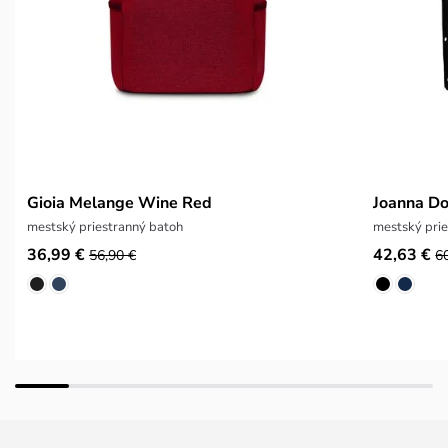
Gioia Melange Wine Red
Joanna Do
mestský priestranný batoh
mestský prie
36,99 €
42,63 €
56,90 €
6