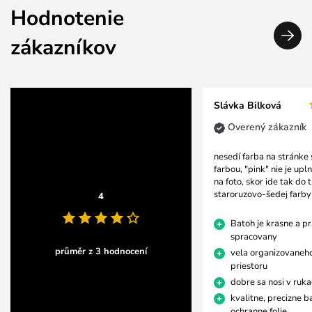
Hodnotenie
zákazníkov
Slávka Bilková
Overený zákazník
nesedí farba na stránke 
farbou, "pink" nie je upl
na foto, skor ide tak do
staroruzovo-šedej farby
4
Batoh je krasne a p
spracovany
průměr z 3 hodnocení
vela organizovaneh
priestoru
dobre sa nosi v ruka
kvalitne, precizne b
ochranne folie