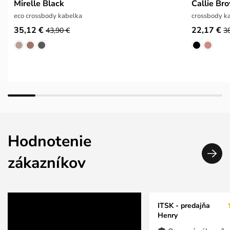
Mirelle Black
Callie Br
eco crossbody kabelka
crossbody ka
35,12 €
22,17 €
43,90 €
3
Hodnotenie
zákazníkov
ITSK - predajňa
Henry