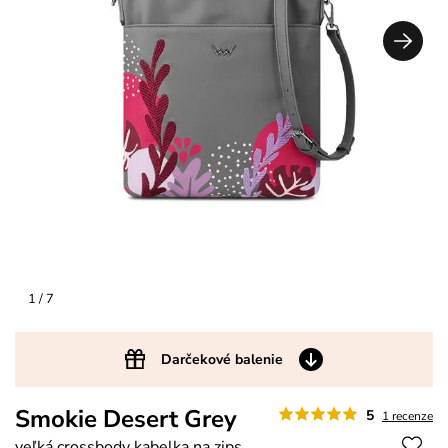
1
/ 7
Darčekové balenie
Smokie Desert Grey
5
1 recenze
veľká crossbody kabelka na zips