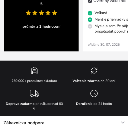
Overený zákazník
5
Veľkosť
Menšie priehradky 
Myslela som, že pôj
průměr z 1 hodnocení
prispôsobiť popruh 
přidáno 30. 07. 2025
Vrátenie zdarma
do 30 dní
250 000+
produktov skladom
Doprava zadarmo
pri nákupe nad 60
Doručenie
do 24 hodín
€
Zákaznícka podpora