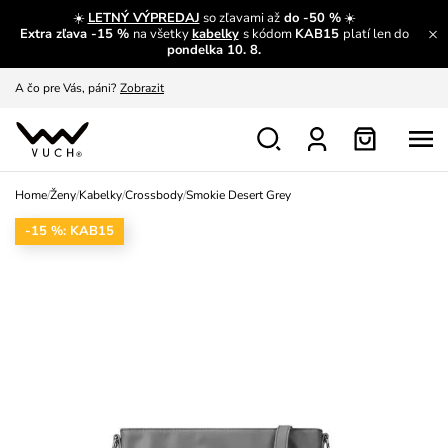
☀️
LETNÝ VÝPREDAJ
so zľavami až
do -50 %
☀️
Extra zľava -15 %
na všetky
kabelky
s kódom
KAB15
platí len do
A čo sa inde nedozvieš?
Prečítať viac
pondelka 10. 8.
A čo pre Vás, páni?
Zobrazit
S čím chybu neurobíš?
Pozri
Nech sa inšpirovať
Zobraziť
Home
/
Ženy
/
Kabelky
/
Crossbody
/
Smokie Desert Grey
Výmena a vrátenie zadarmo
Zobraziť
-15 %: KAB15