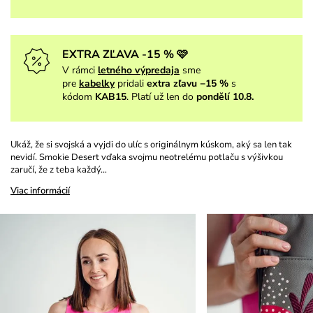
EXTRA ZĽAVA -15 % 🩷
V rámci
letného výpredaja
sme
pre
kabelky
pridali
extra zľavu −15 %
s
kódom
KAB15
. Platí už len do
pondělí 10.8.
Ukáž, že si svojská a vyjdi do ulíc s originálnym kúskom, aký sa len tak
nevidí. Smokie Desert vďaka svojmu neotrelému potlaču s výšivkou
zaručí, že z teba každý…
Viac informácií