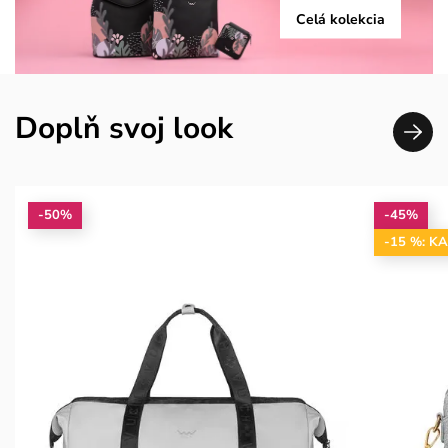
Celá kolekcia
Doplň svoj look
-50%
-45%
-15 %: K