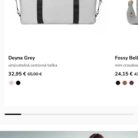
Deyna Grey
Fossy Bel
umývateľná cestovná taška
mini crossb
32,95 €
24,15 €
65,90 €
4