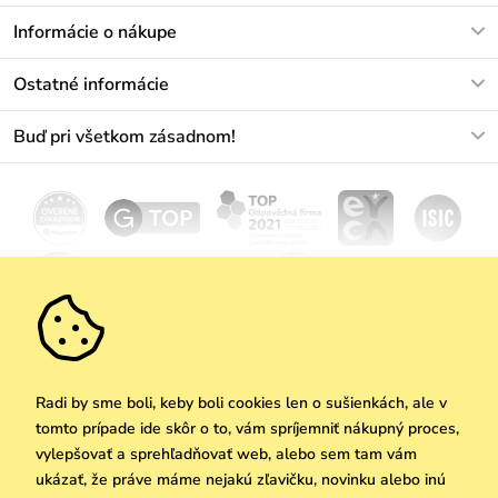
V pracovných dňoch Po-Pi: 8-17h
Informácie o nákupe
info@vuch.sk
Kontakt
Ostatné informácie
+421233456593
Najčastejšie otázky
O nás
Buď pri všetkom zásadnom!
Materiály a údržba
Kariéra
Doprava a platba
Novinky
Zľavy
Akcie
Darčekové poukazy
Vrátenie a reklamácia
Velkoobchod
Odoberať
We Care
Zásady ochrany osobných údajov
tu
Vuchlook
Predajne
Praha
Radi by sme boli, keby boli cookies len o sušienkách, ale v
tomto prípade ide skôr o to, vám spríjemniť nákupný proces,
vylepšovať a sprehľadňovať web, alebo sem tam vám
ukázať, že práve máme nejakú zľavičku, novinku alebo inú
Copyright © 2026 Vuch s.r.o. Všetky práva vyhradené. Technicky zabezpečuje