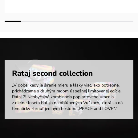
Rataj second collection
„V dobe, kedy je šírenie mieru a lásky viac, ako potrebné,
prichádzame s druhým radom úspešnej limitovanej edície,
Rataj 2! Neobyčajná kombinácia pop artového umenia
z dielne Josefa Rataja na obľúbených Vuškách, ktorá sa dá
tématicky zhrnúť jediným heslom: „PEACE and LOVE“."