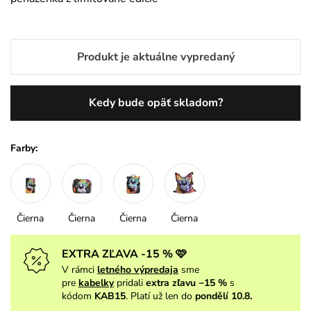
Produkt je aktuálne vypredaný
Kedy bude opäť skladom?
Farby:
Čierna
Čierna
Čierna
Čierna
EXTRA ZĽAVA -15 % 🩷
V rámci
letného výpredaja
sme
pre
kabelky
pridali
extra zľavu −15 %
s
kódom
KAB15
. Platí už len do
pondělí 10.8.