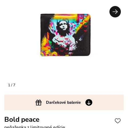
1
/ 7
Darčekové balenie
Bold peace
peňaženka z limitované edície