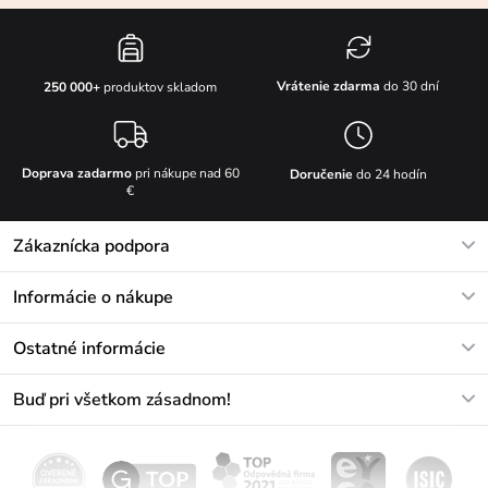
Vrátenie zdarma
do 30 dní
250 000+
produktov skladom
Doprava zadarmo
pri nákupe nad 60
Doručenie
do 24 hodín
€
Zákaznícka podpora
V pracovných dňoch Po-Pi: 8-17h
Informácie o nákupe
info@vuch.sk
Kontakt
Ostatné informácie
+421233456593
Najčastejšie otázky
O nás
Buď pri všetkom zásadnom!
Materiály a údržba
Kariéra
Doprava a platba
Novinky
Zľavy
Akcie
Darčekové poukazy
Vrátenie a reklamácia
Velkoobchod