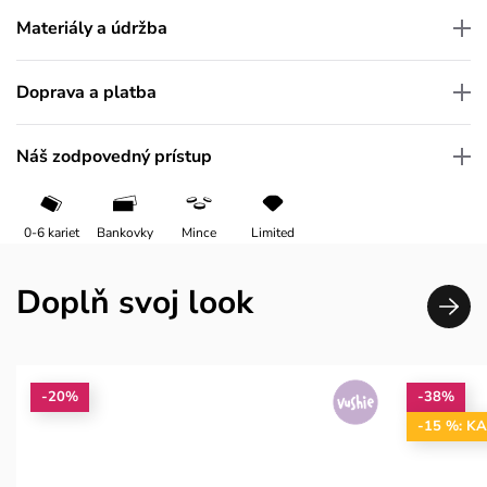
Materiály a údržba
Doprava a platba
Náš zodpovedný prístup
0-6 kariet
Bankovky
Mince
Limited
Doplň svoj look
-20%
-38%
-15 %: K