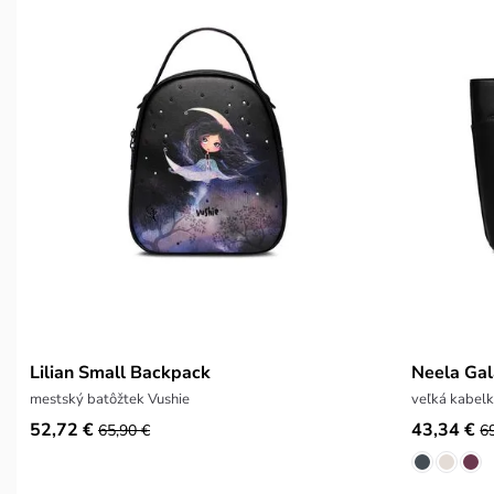
Lilian Small Backpack
Neela Gal
mestský batôžtek Vushie
veľká kabel
52,72 €
43,34 €
65,90 €
6