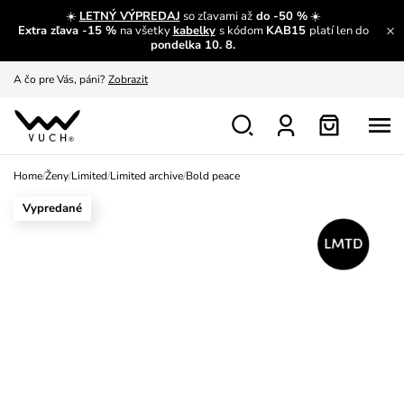
☀️
LETNÝ VÝPREDAJ
so zľavami až
do -50 %
☀️
Extra zľava -15 %
na všetky
kabelky
s kódom
KAB15
platí len do
A čo sa inde nedozvieš?
Prečítať viac
pondelka 10. 8.
A čo pre Vás, páni?
Zobrazit
S čím chybu neurobíš?
Pozri
Nech sa inšpirovať
Zobraziť
Home
/
Ženy
/
Limited
/
Limited archive
/
Bold peace
Výmena a vrátenie zadarmo
Zobraziť
Vypredané