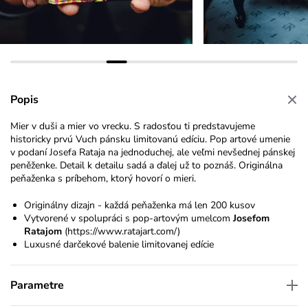
Popis
Mier v duši a mier vo vrecku. S radosťou ti predstavujeme
historicky prvú Vuch pánsku limitovanú edíciu. Pop artové umenie
v podaní Josefa Rataja na jednoduchej, ale veľmi nevšednej pánskej
peněženke. Detail k detailu sadá a ďalej už to poznáš. Originálna
peňaženka s príbehom, ktorý hovorí o mieri.
Originálny dizajn - každá peňaženka má len 200 kusov
Vytvorené v spolupráci s pop-artovým umelcom
Josefom
Ratajom
(
https://www.ratajart.com/
)
Luxusné darčekové balenie limitovanej edície
Parametre