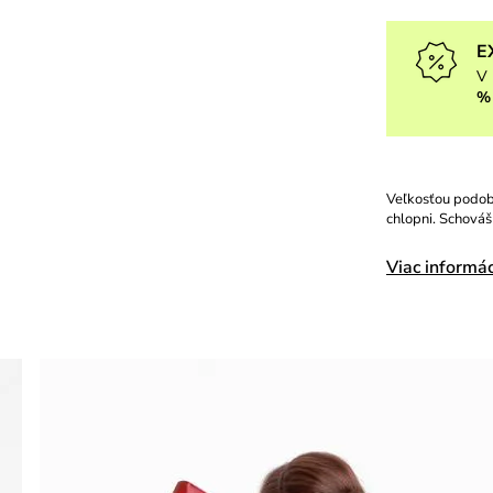
E
V 
%
Veľkosťou podob
chlopni. Schováš
Viac informác