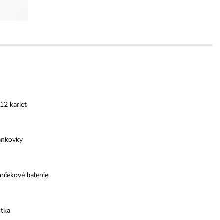
12 kariet
ankovky
rčekové balenie
otka