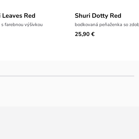
 Leaves Red
Shuri Dotty Red
 s farebnou výšivkou
bodkovaná peňaženka so zdo
25,90 €