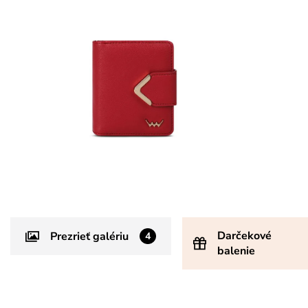
Darčekové
Prezrieť galériu
4
balenie