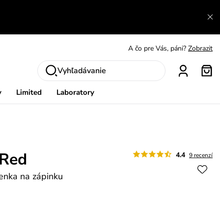
A čo sa inde nedozvieš?
Prečítať viac
A čo pre Vás, páni?
Zobrazit
S čím chybu neurobíš?
Pozri
Vyhľadávanie
Nech sa inšpirovať
Zobraziť
y
Limited
Laboratory
Výmena a vrátenie zadarmo
Zobraziť
Red
4.4
9 recenzí
enka na zápinku