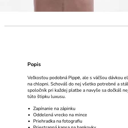
Popis
Veľkosťou podobná Pippе, ale s väčšou dávkou e
na chlopni. Schováš do nej všetko potrebné a stá
spoločník pri každej platbe a navyše sa dočkáš ne
túto štipku luxusu.
Zapínanie na zápinku
Oddelená vrecko na mince
Priehradka na fotografiu
Priestranná kapsa na bankovky