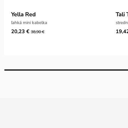
Yella Red
Tali
ľahká mini kabelka
stred
20,23 €
19,4
38,90 €