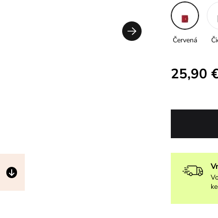
Červená
Či
25,90 
V
Vo
ke