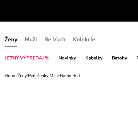
Ženy
Muži
Be Vuch
Kolekcie
LETNÝ VÝPREDAJ %
Novinky
Kabelky
Batohy
Home
/
Ženy
/
Peňaženky
/
Malé
/
Romy Red