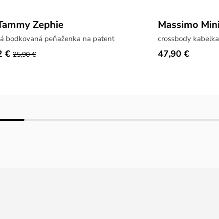
 Tammy Zephie
Massimo Mini
ná bodkovaná peňaženka na patent
crossbody kabelka
2 €
47,90 €
25,90 €