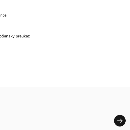
ince
bčiansky preukaz