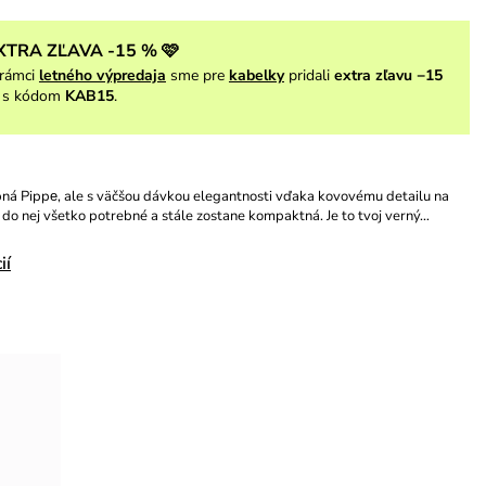
XTRA ZĽAVA -15 % 🩷
rámci
letného výpredaja
sme pre
kabelky
pridali
extra zľavu −15
s kódom
KAB15
.
ná Pippе, ale s väčšou dávkou elegantnosti vďaka kovovému detailu na
 do nej všetko potrebné a stále zostane kompaktná. Je to tvoj verný…
ií