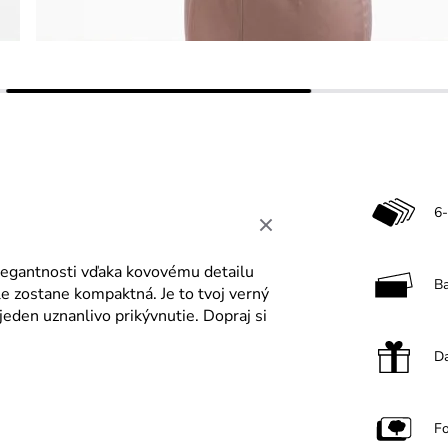
6-
legantnosti vďaka kovovému detailu
B
le zostane kompaktná. Je to tvoj verný
jeden uznanlivo prikývnutie. Dopraj si
Da
F