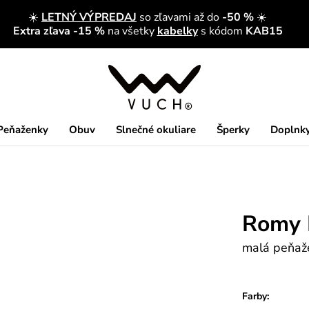
☀️
LETNÝ VÝPREDAJ
so zľavami až do
-50 %
☀️
Extra zľava -15 %
na všetky
kabelky
s kódom
KAB15
Peňaženky
Obuv
Slnečné okuliare
Šperky
Doplnk
Romy 
malá peňaž
Farby: