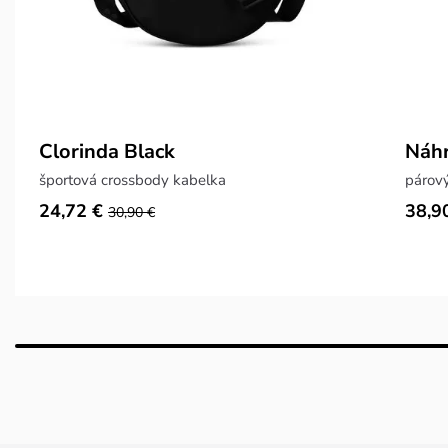
Clorinda Black
Náhr
športová crossbody kabelka
párov
24,72 €
38,9
30,90 €