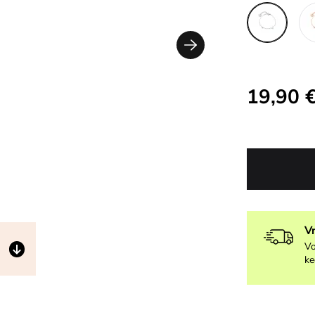
19,90 
V
Vo
ke