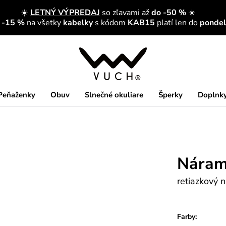
☀️
LETNÝ VÝPREDAJ
so zľavami až
do -50 %
☀️
a -15 %
na všetky
kabelky
s kódom
KAB15
platí len do
pondelk
Peňaženky
Obuv
Slnečné okuliare
Šperky
Doplnk
Náramo
retiazkový 
Farby: