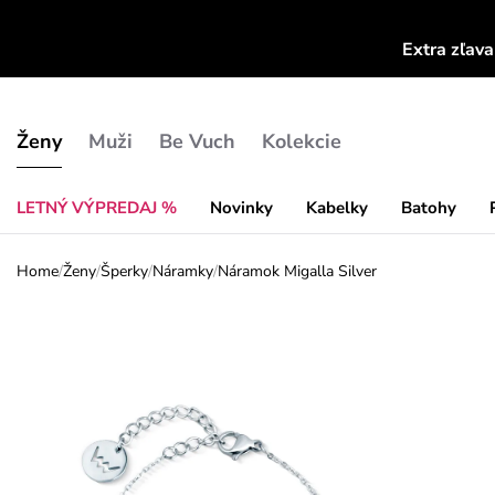
Extra zľav
Ženy
Muži
Be Vuch
Kolekcie
LETNÝ VÝPREDAJ %
Novinky
Kabelky
Batohy
Home
/
Ženy
/
Šperky
/
Náramky
/
Náramok Migalla Silver