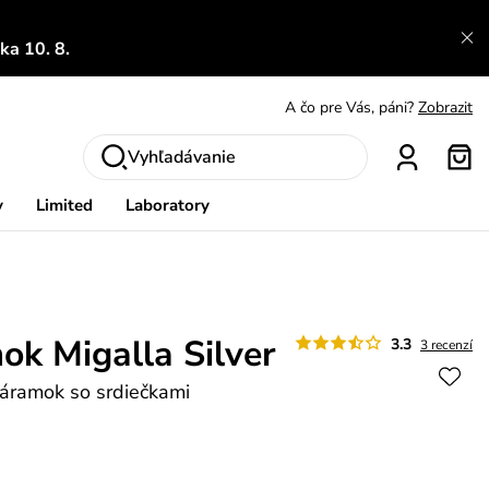
a 10. 8.
A čo sa inde nedozvieš?
Prečítať viac
A čo pre Vás, páni?
Zobrazit
S čím chybu neurobíš?
Pozri
Vyhľadávanie
Nech sa inšpirovať
Zobraziť
y
Limited
Laboratory
Výmena a vrátenie zadarmo
Zobraziť
k Migalla Silver
3.3
3 recenzí
náramok so srdiečkami