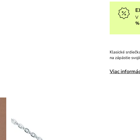
E
V 
%
Klasické srdiečka
na zápästie svoj
Viac informác