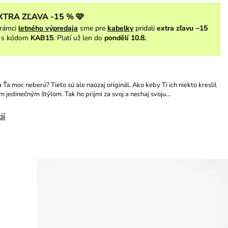
XTRA ZĽAVA -15 % 🩷
rámci
letného výpredaja
sme pre
kabelky
pridali
extra zľavu −15
s kódom
KAB15
. Platí už len do
pondělí 10.8.
 Ťa moc neberú? Tieto sú ale naozaj originál. Ako keby Ti ich niekto kreslil
ím jedinečným štýlom. Tak ho prijmi za svoj a nechaj svoju…
ií