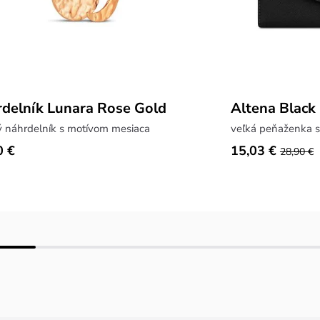
delník Lunara Rose Gold
Altena Black
ý náhrdelník s motívom mesiaca
veľká peňaženka s
0 €
15,03 €
28,90 €