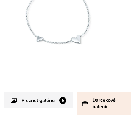
Darčekové
Prezrieť galériu
5
balenie