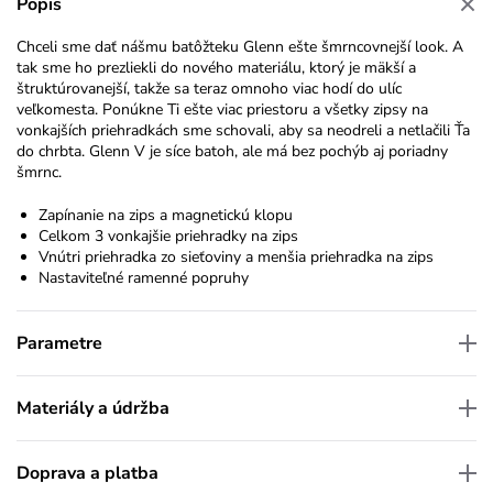
Popis
Chceli sme dať nášmu batôžteku Glenn ešte šmrncovnejší look. A
tak sme ho prezliekli do nového materiálu, ktorý je mäkší a
štruktúrovanejší, takže sa teraz omnoho viac hodí do ulíc
veľkomesta. Ponúkne Ti ešte viac priestoru a všetky zipsy na
vonkajších priehradkách sme schovali, aby sa neodreli a netlačili Ťa
do chrbta. Glenn V je síce batoh, ale má bez pochýb aj poriadny
šmrnc.
Zapínanie na zips a magnetickú klopu
Celkom 3 vonkajšie priehradky na zips
Vnútri priehradka zo sieťoviny a menšia priehradka na zips
Nastaviteľné ramenné popruhy
Parametre
Materiály a údržba
Doprava a platba