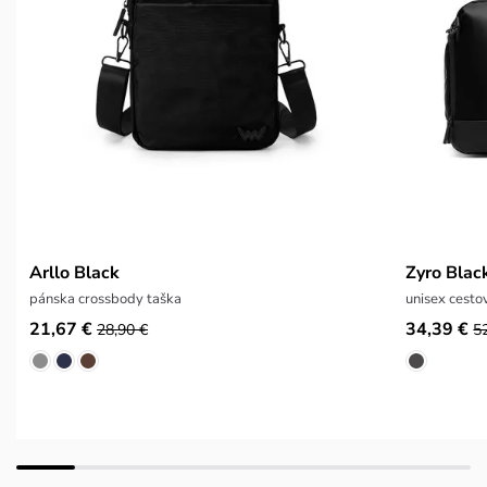
Arllo Black
Zyro Blac
pánska crossbody taška
unisex cesto
21,67 €
34,39 €
28,90 €
5