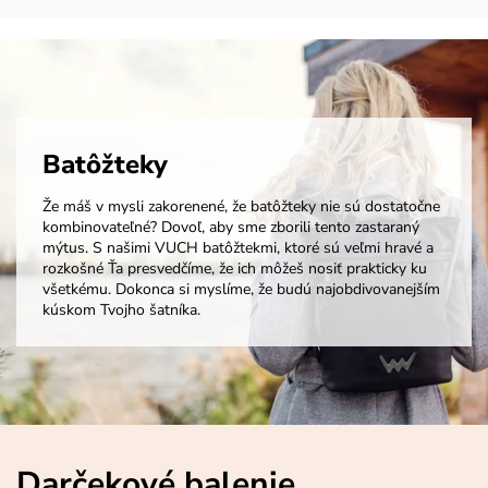
Batôžteky
Že máš v mysli zakorenené, že batôžteky nie sú dostatočne
kombinovateľné? Dovoľ, aby sme zborili tento zastaraný
mýtus. S našimi VUCH batôžtekmi, ktoré sú veľmi hravé a
rozkošné Ťa presvedčíme, že ich môžeš nosiť prakticky ku
všetkému. Dokonca si myslíme, že budú najobdivovanejším
kúskom Tvojho šatníka.
Darčekové balenie