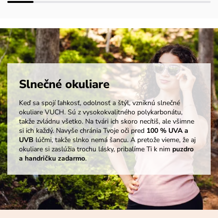
Slnečné okuliare
Keď sa spojí ľahkosť, odolnosť a štýl, vzniknú slnečné
okuliare VUCH. Sú z vysokokvalitného polykarbonátu,
takže zvládnu všetko. Na tvári ich skoro necítiš, ale všimne
si ich každý. Navyše chránia Tvoje oči pred
100 % UVA a
UVB
lúčmi, takže slnko nemá šancu. A pretože vieme, že aj
okuliare si zaslúžia trochu lásky, pribalíme Ti k nim
puzdro
a handričku zadarmo
.