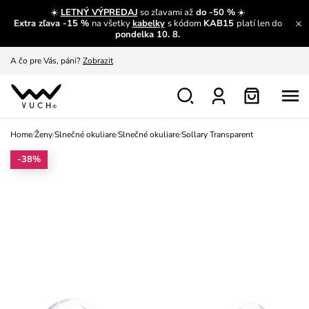
☀️
LETNÝ VÝPREDAJ
so zľavami až
do -50 %
☀️
A čo sa inde nedozvieš?
Prečítať viac
Extra zľava -15 %
na všetky
kabelky
s kódom
KAB15
platí len do
pondelka 10. 8.
A čo pre Vás, páni?
Zobrazit
S čím chybu neurobíš?
Pozri
Nech sa inšpirovať
Zobraziť
Výmena a vrátenie zadarmo
Zobraziť
Home
/
Ženy
/
Slnečné okuliare
/
Slnečné okuliare
/
Sollary Transparent
-38%