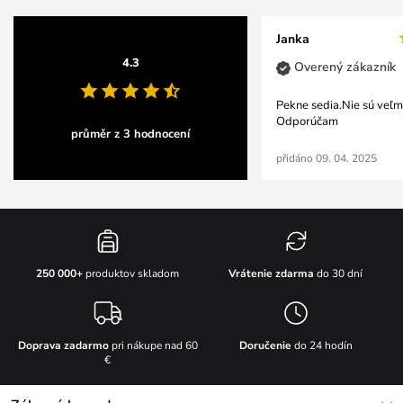
Janka
4.3
Overený zákazník
Pekne sedia.Nie sú veľm
Odporúčam
průměr z 3 hodnocení
přidáno 09. 04. 2025
Vrátenie zdarma
do 30 dní
250 000+
produktov skladom
Doprava zadarmo
pri nákupe nad 60
Doručenie
do 24 hodín
€