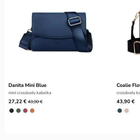
Danita Mini Blue
Coalie Fl
mini crossbody kabelka
crossbody ka
27,22 €
43,90 €
43,90 €