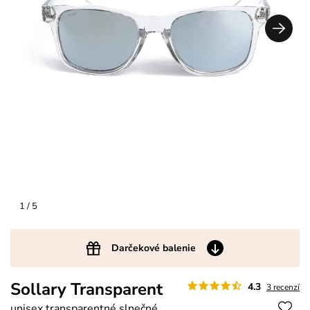
1
/ 5
Darčekové balenie
Sollary Transparent
4.3
3 recenzí
unisex transparentné slnečné