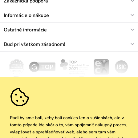
Zákaznícka podpora
V pracovných dňoch Po-Pi: 8-17h
Informácie o nákupe
info@vuch.sk
Kontakt
Ostatné informácie
+421233456593
Najčastejšie otázky
O nás
Buď pri všetkom zásadnom!
Materiály a údržba
Kariéra
Doprava a platba
Novinky
Zľavy
Akcie
Darčekové poukazy
Vrátenie a reklamácia
Velkoobchod
Odoberať
We Care
Zásady ochrany osobných údajov
tu
Vuchlook
Predajne
Praha
Radi by sme boli, keby boli cookies len o sušienkách, ale v
tomto prípade ide skôr o to, vám spríjemniť nákupný proces,
vylepšovať a sprehľadňovať web, alebo sem tam vám