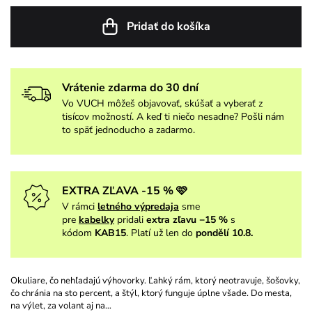
Pridať do košíka
Vrátenie zdarma do 30 dní
Vo VUCH môžeš objavovať, skúšať a vyberať z
tisícov možností. A keď ti niečo nesadne? Pošli nám
to späť jednoducho a zadarmo.
EXTRA ZĽAVA -15 % 🩷
V rámci
letného výpredaja
sme
pre
kabelky
pridali
extra zľavu −15 %
s
kódom
KAB15
. Platí už len do
pondělí 10.8.
Okuliare, čo nehľadajú výhovorky. Ľahký rám, ktorý neotravuje, šošovky,
čo chránia na sto percent, a štýl, ktorý funguje úplne všade. Do mesta,
na výlet, za volant aj na…