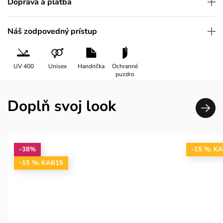
Doprava a platba
Náš zodpovedný prístup
UV 400
Unisex
Handrička
Ochranné
puzdro
Doplň svoj look
-38%
-15 %: K
-15 %: KAB15