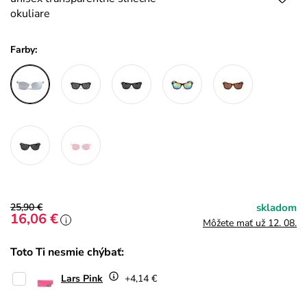
okuliare
Farby:
25,90 €
skladom
16,06 €
i
Môžete mať už 12. 08.
Toto Ti nesmie chýbať:
Lars Pink
+4,14 €