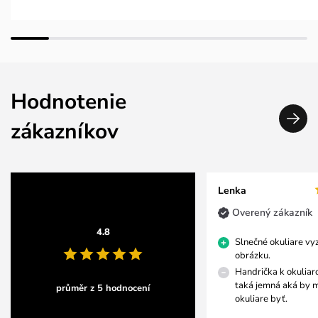
Hodnotenie
zákazníkov
Lenka
Overený zákazník
4.8
Slnečné okuliare vy
obrázku.
Handrička k okuliarom
taká jemná aká by 
průměr z 5 hodnocení
okuliare byť.