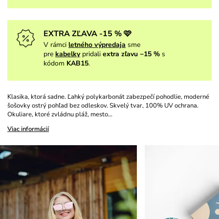
EXTRA ZĽAVA -15 % 🩷
V rámci
letného výpredaja
sme
pre
kabelky
pridali
extra zľavu −15 %
s
kódom
KAB15
.
Klasika, ktorá sadne. Ľahký polykarbonát zabezpečí pohodlie, moderné
šošovky ostrý pohľad bez odleskov. Skvelý tvar, 100% UV ochrana.
Okuliare, ktoré zvládnu pláž, mesto…
Viac informácií