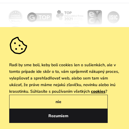
Kariéra
Doprava a platba
Novinky
Zľavy
Akcie
Darčekové poukazy
Vrátenie a reklamácia
Velkoobchod
Odoberať
We Care
Zásady ochrany osobných údajov
tu
Vuchlook
Predajne
Praha
Radi by sme boli, keby boli cookies len o sušienkách, ale v
tomto prípade ide skôr o to, vám spríjemniť nákupný proces,
vylepšovať a sprehľadňovať web, alebo sem tam vám
ukázať, že práve máme nejakú zľavičku, novinku alebo inú
Copyright © 2026 Vuch s.r.o. Všetky práva vyhradené. Technicky zabezpečuje
krasotinku. Súhlasíte s používaním všetkých
cookies
?
Simplia.cz
nie
Obchodne podmienky
Zásady ochrany osobných údajov
Rozumiem
Slovenčina