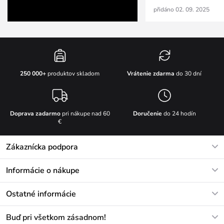
přidáno 02. 09. 2025
Vrátenie zdarma
do 30 dní
250 000+
produktov skladom
Doprava zadarmo
pri nákupe nad 60
Doručenie
do 24 hodín
€
Zákaznícka podpora
V pracovných dňoch Po-Pi: 8-17h
Informácie o nákupe
info@vuch.sk
Kontakt
Ostatné informácie
+421233456593
Najčastejšie otázky
O nás
Buď pri všetkom zásadnom!
Materiály a údržba