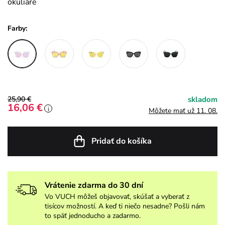
okuliare
Farby:
25,90 €
skladom
16,06 €
i
Môžete mať už 11. 08.
Pridať do košíka
Vrátenie zdarma do 30 dní
Vo VUCH môžeš objavovať, skúšať a vyberať z
tisícov možností. A keď ti niečo nesadne? Pošli nám
to späť jednoducho a zadarmo.