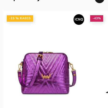
-15 %: KAB15
-43%