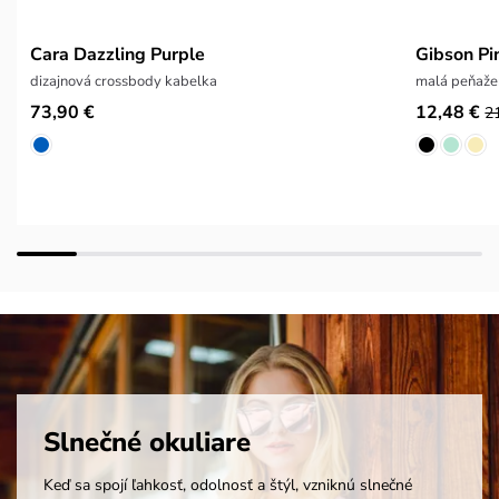
Cara Dazzling Purple
Gibson Pi
dizajnová crossbody kabelka
malá peňaže
73,90 €
12,48 €
2
Slnečné okuliare
Keď sa spojí ľahkosť, odolnosť a štýl, vzniknú slnečné