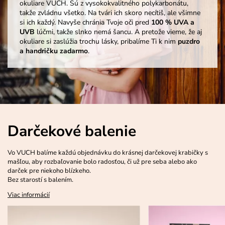
okuliare VUCH. Sú z vysokokvalitného polykarbonátu,
takže zvládnu všetko. Na tvári ich skoro necítiš, ale všimne
si ich každý. Navyše chránia Tvoje oči pred
100 % UVA a
UVB
lúčmi, takže slnko nemá šancu. A pretože vieme, že aj
okuliare si zaslúžia trochu lásky, pribalíme Ti k nim
puzdro
a handričku zadarmo
.
Darčekové balenie
Vo VUCH balíme každú objednávku do krásnej darčekovej krabičky s
mašľou, aby rozbaľovanie bolo radosťou, či už pre seba alebo ako
darček pre niekoho blízkeho.
Bez starostí s balením.
Viac informácií