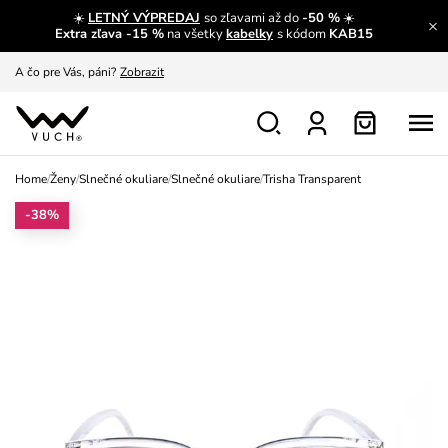
☀️
LETNÝ VÝPREDAJ
so zľavami až do
-50 %
☀️
A čo sa inde nedozvieš?
Prečítať viac
Extra zľava -15 %
na všetky
kabelky
s kódom
KAB15
A čo pre Vás, páni?
Zobrazit
S čím chybu neurobíš?
Pozri
Nech sa inšpirovať
Zobraziť
Home
/
Ženy
/
Slnečné okuliare
/
Slnečné okuliare
/
Trisha Transparent
Výmena a vrátenie zadarmo
Zobraziť
-38%