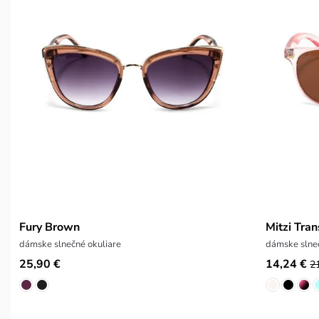
Fury Brown
Mitzi Tra
dámske slnečné okuliare
dámske slneč
25,90 €
14,24 €
2