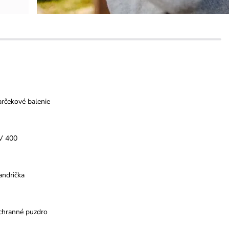
rčekové balenie
V 400
andrička
chranné puzdro