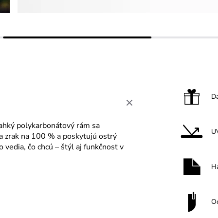
Da
ahký polykarbonátový rám sa
U
a zrak na 100 % a poskytujú ostrý
o vedia, čo chcú – štýl aj funkčnosť v
H
O