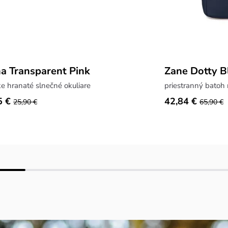
ha Transparent Pink
Zane Dotty B
 hranaté slnečné okuliare
priestranný batoh 
5 €
42,84 €
25,90 €
65,90 €