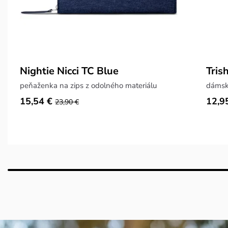
Nightie Nicci TC Blue
Tris
peňaženka na zips z odolného materiálu
dámske
15,54 €
12,9
23,90 €