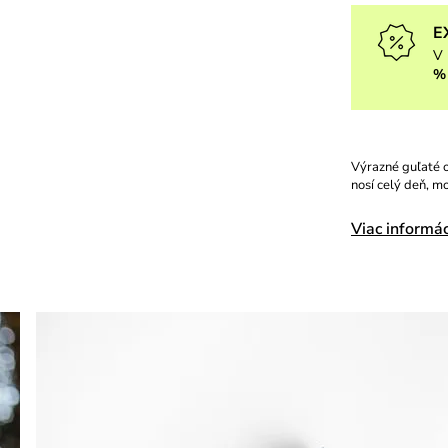
E
V 
%
Výrazné guľaté 
nosí celý deň, m
Viac informác