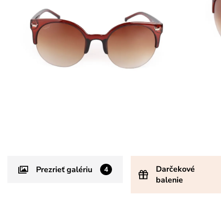
Darčekové
Prezrieť galériu
4
balenie