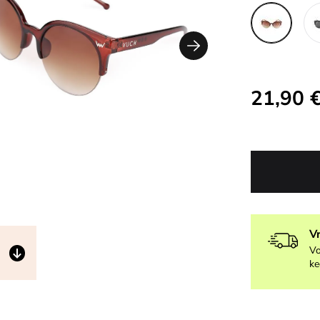
21,90 
V
Vo
ke