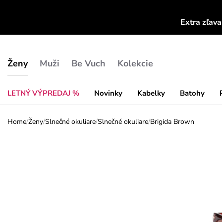
Extra zľav
Ženy
Muži
Be Vuch
Kolekcie
LETNÝ VÝPREDAJ %
Novinky
Kabelky
Batohy
Home
/
Ženy
/
Slnečné okuliare
/
Slnečné okuliare
/
Brigida Brown