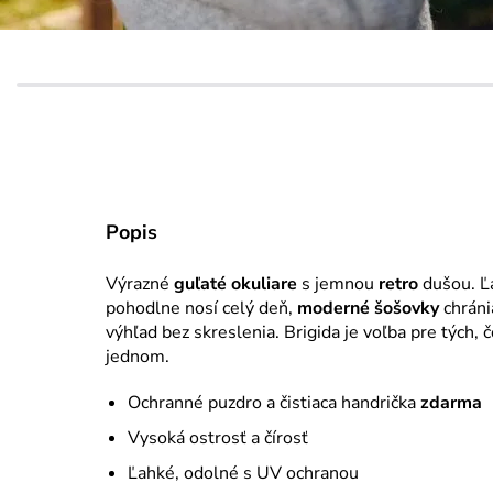
Popis
Výrazné
guľaté okuliare
s jemnou
retro
dušou. Ľ
pohodlne nosí celý deň,
moderné šošovky
chráni
výhľad bez skreslenia. Brigida je voľba pre tých, č
jednom.
Ochranné puzdro a čistiaca handrička
zdarma
Vysoká ostrosť a čírosť
Ľahké, odolné s UV ochranou