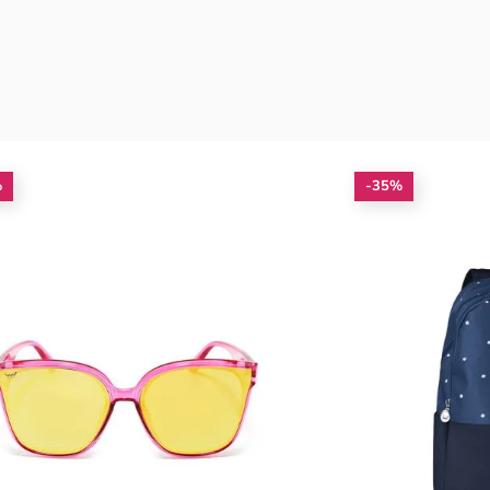
%
-35%