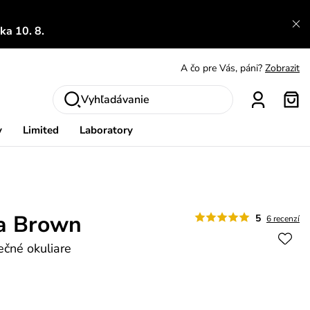
A čo sa inde nedozvieš?
Prečítať viac
a 10. 8.
A čo pre Vás, páni?
Zobrazit
S čím chybu neurobíš?
Pozri
Nech sa inšpirovať
Zobraziť
Vyhľadávanie
Výmena a vrátenie zadarmo
Zobraziť
y
Limited
Laboratory
da Brown
5
6 recenzí
čné okuliare