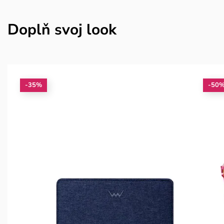
Doplň svoj look
-35%
-50