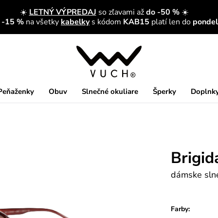
☀️
LETNÝ VÝPREDAJ
so zľavami až
do -50 %
☀️
a -15 %
na všetky
kabelky
s kódom
KAB15
platí len do
pondelk
Peňaženky
Obuv
Slnečné okuliare
Šperky
Doplnk
Brigi
dámske slne
Farby: