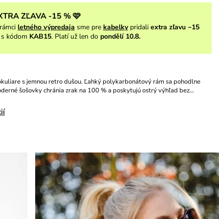
XTRA ZĽAVA -15 % 🩷
rámci
letného výpredaja
sme pre
kabelky
pridali
extra zľavu −15
s kódom
KAB15
. Platí už len do
pondělí 10.8.
okuliare s jemnou retro dušou. Ľahký polykarbonátový rám sa pohodlne
oderné šošovky chránia zrak na 100 % a poskytujú ostrý výhľad bez…
ií