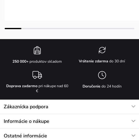
Vrátenie zdarma
do 30 dní
250 000+
produktov skladom
Doprava zadarmo
pri nákupe nad 60
Doručenie
do 24 hodín
€
Zákaznícka podpora
V pracovných dňoch Po-Pi: 8-17h
Informácie o nákupe
info@vuch.sk
Kontakt
Ostatné informácie