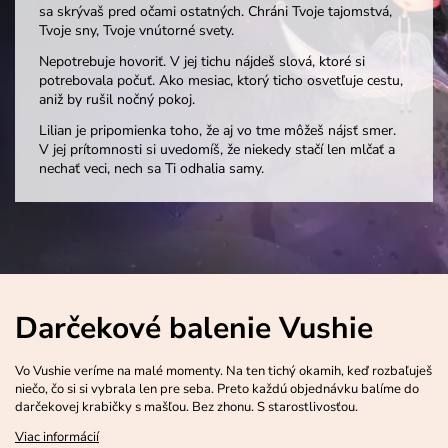
sa skrývaš pred očami ostatných. Chráni Tvoje tajomstvá,
Tvoje sny, Tvoje vnútorné svety.
Nepotrebuje hovoriť. V jej tichu nájdeš slová, ktoré si
potrebovala počuť. Ako mesiac, ktorý ticho osvetľuje cestu,
aniž by rušil nočný pokoj.
Lilian je pripomienka toho, že aj vo tme môžeš nájsť smer.
V jej prítomnosti si uvedomíš, že niekedy stačí len mlčať a
nechať veci, nech sa Ti odhalia samy.
Darčekové balenie Vushie
Vo Vushie veríme na malé momenty. Na ten tichý okamih, keď rozbaľuješ
niečo, čo si si vybrala len pre seba. Preto každú objednávku balíme do
darčekovej krabičky s mašľou. Bez zhonu. S starostlivosťou.
Viac informácií