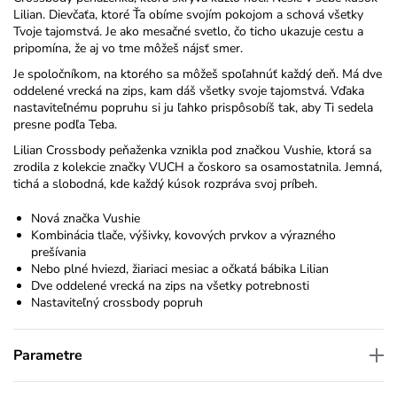
Lilian
. D
ievčaťa, ktoré Ťa obíme svojím pokojom a schová všetky
Tvoje tajomstvá. Je ako mesačné svetlo, čo ticho ukazuje cestu a
pripomína, že aj vo tme môžeš nájsť smer.
Je spoločníkom, na ktorého sa môžeš spoľahnúť každý deň. Má dve
oddelené vrecká na zips, kam dáš všetky svoje tajomstvá
. Vďaka
nastaviteľnému popruhu si ju ľahko prispôsobíš tak, aby
T
i sedela
presne podľa
T
eba.
Lilian Crossbody peňaženka vznikla pod značkou Vushie, ktorá sa
zrodila z kolekcie značky VUCH a čoskoro sa osamostatnila. Jemná,
tichá a slobodná, kde každý kúsok rozpráva svoj príbeh.
Nová značka Vushie
Kombinácia tlače, výšivky, kovových prvkov a výrazného
prešívania
Nebo plné hviezd, žiariaci mesiac a očkatá bábika Lilian
Dve oddelené vrecká na zips na všetky potrebnosti
Nastaviteľný crossbody popruh
Parametre