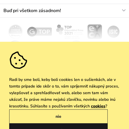
+421233456593
Najčastejšie otázky
O nás
Buď pri všetkom zásadnom!
Materiály a údržba
Kariéra
Doprava a platba
Novinky
Zľavy
Akcie
Darčekové poukazy
Vrátenie a reklamácia
Velkoobchod
Odoberať
We Care
Zásady ochrany osobných údajov
tu
Vuchlook
Predajne
Praha
Radi by sme boli, keby boli cookies len o sušienkách, ale v
tomto prípade ide skôr o to, vám spríjemniť nákupný proces,
vylepšovať a sprehľadňovať web, alebo sem tam vám
ukázať, že práve máme nejakú zľavičku, novinku alebo inú
Copyright © 2026 Vuch s.r.o. Všetky práva vyhradené. Technicky zabezpečuje
krasotinku. Súhlasíte s používaním všetkých
cookies
?
Simplia.cz
nie
Obchodne podmienky
Zásady ochrany osobných údajov