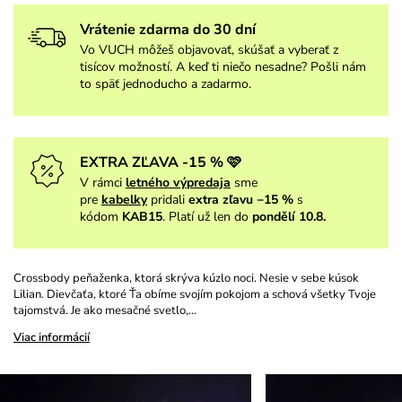
Vrátenie zdarma do 30 dní
Vo VUCH môžeš objavovať, skúšať a vyberať z
tisícov možností. A keď ti niečo nesadne? Pošli nám
to späť jednoducho a zadarmo.
EXTRA ZĽAVA -15 % 🩷
V rámci
letného výpredaja
sme
pre
kabelky
pridali
extra zľavu −15 %
s
kódom
KAB15
. Platí už len do
pondělí 10.8.
Crossbody peňaženka, ktorá skrýva kúzlo noci. Nesie v sebe kúsok
Lilian. Dievčaťa, ktoré Ťa obíme svojím pokojom a schová všetky Tvoje
tajomstvá. Je ako mesačné svetlo,…
Viac informácií