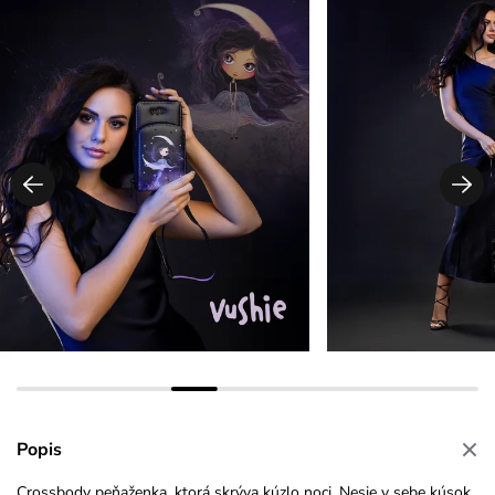
Popis
Crossbody
peňaženka, ktorá skrýva kúzlo noci.
Nesie v sebe kúsok