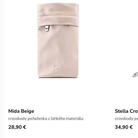
Mida Beige
Stella Cr
crossbody peňaženka z ľahkého materiálu
crossbody p
28,90 €
34,90 €