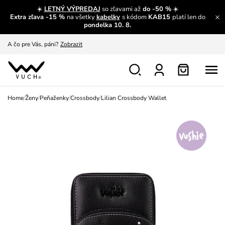
☀️
LETNÝ VÝPREDAJ
so zľavami až
do -50 %
☀️
Extra zľava -15 %
na všetky
kabelky
s kódom
KAB15
platí len do
A čo sa inde nedozvieš?
Prečítať viac
pondelka 10. 8.
A čo pre Vás, páni?
Zobrazit
S čím chybu neurobíš?
Pozri
Nech sa inšpirovať
Zobraziť
Home
/
Ženy
/
Peňaženky
/
Crossbody
/
Lilian Crossbody Wallet
Výmena a vrátenie zadarmo
Zobraziť