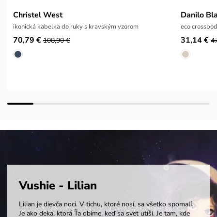
Christel West
Danilo Bl
ikonická kabelka do ruky s kravským vzorom
eco crossbo
70,79 €
31,14 €
108,90 €
4
Vushie - Lilian
Lilian je dievča noci. V tichu, ktoré nosí, sa všetko spomalí.
Je ako deka, ktorá Ťa obíme, keď sa svet utíši. Je tam, kde