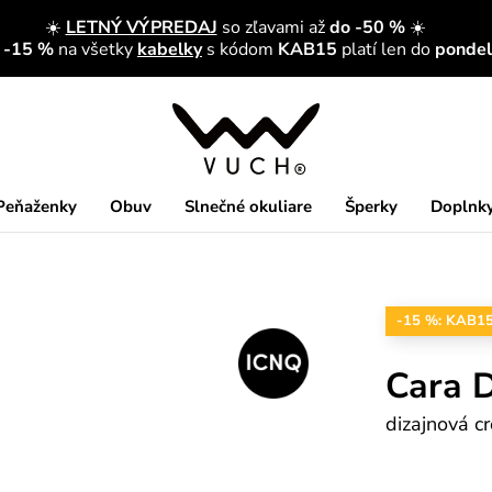
☀️
LETNÝ VÝPREDAJ
so zľavami až
do -50 %
☀️
a -15 %
na všetky
kabelky
s kódom
KAB15
platí len do
pondelk
Peňaženky
Obuv
Slnečné okuliare
Šperky
Doplnk
-15 %: KAB1
Cara D
dizajnová c