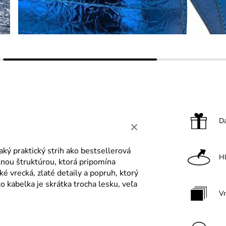
Da
ký praktický strih ako bestsellerová
H
álnou štruktúrou, ktorá pripomína
é vrecká, zlaté detaily a popruh, ktorý
 kabelka je skrátka trocha lesku, veľa
V