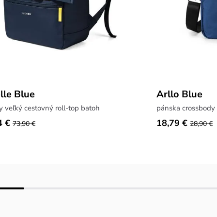
lle Blue
Arllo Blue
 veľký cestovný roll-top batoh
pánska crossbody 
4 €
18,79 €
73,90 €
28,90 €