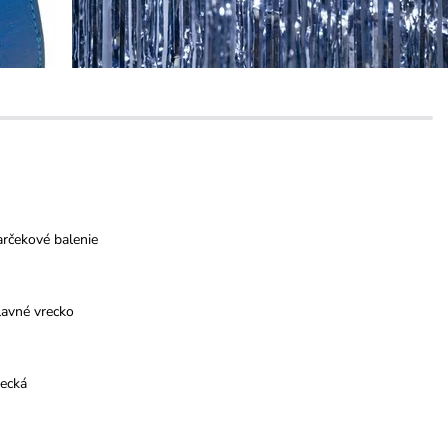
rčekové balenie
lavné vrecko
recká