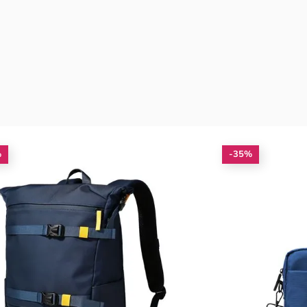
%
-35%