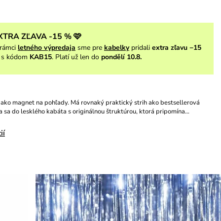
XTRA ZĽAVA -15 % 🩷
rámci
letného výpredaja
sme pre
kabelky
pridali
extra zľavu −15
s kódom
KAB15
. Platí už len do
pondělí 10.8.
 ako magnet na pohľady. Má rovnaký praktický strih ako bestsellerová
la sa do lesklého kabáta s originálnou štruktúrou, ktorá pripomína…
ií