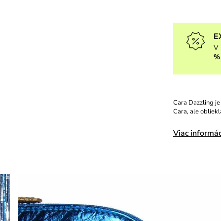
E
V 
%
Cara Dazzling je
Cara, ale obliek
Viac informác