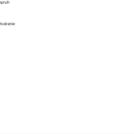
opruh
tváranie