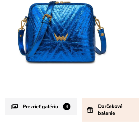
Darčekové
Prezrieť galériu
4
balenie