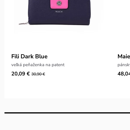
Fili Dark Blue
Maie
veľká peňaženka na patent
pánsky
20,09 €
48,0
30,90 €