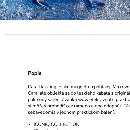
Popis
Cara Dazzling je ako magnet na pohľady. Má rovna
Cara, ale obliekla sa do lesklého kabáta s origin
pokrčený satén. Zvonku wow efekt, vnútri praktick
si môžeš prehodiť cez rameno alebo odopnúť. Táto
sebavedomia v jednom praktickom balení.
ICONIQ COLLECTION