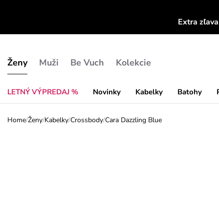
Extra zľav
Ženy
Muži
Be Vuch
Kolekcie
LETNÝ VÝPREDAJ %
Novinky
Kabelky
Batohy
Home
/
Ženy
/
Kabelky
/
Crossbody
/
Cara Dazzling Blue