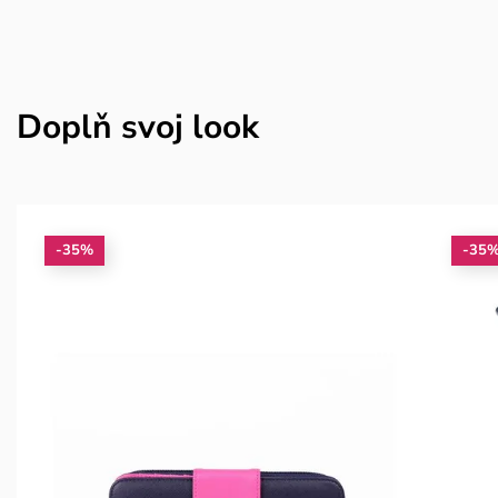
Doplň svoj look
-35%
-35