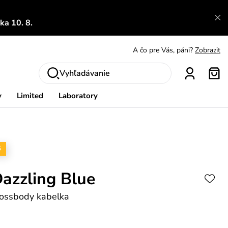
a 10. 8.
A čo sa inde nedozvieš?
Prečítať viac
A čo pre Vás, páni?
Zobrazit
S čím chybu neurobíš?
Pozri
Vyhľadávanie
Nech sa inšpirovať
Zobraziť
y
Limited
Laboratory
Výmena a vrátenie zadarmo
Zobraziť
5
azzling Blue
rossbody kabelka