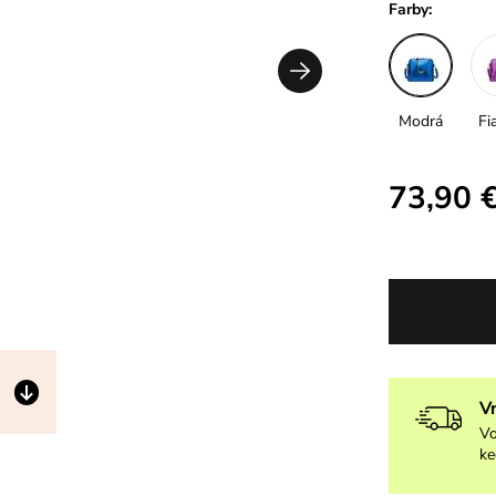
Farby:
Modrá
Fi
73,90 
V
Vo
ke