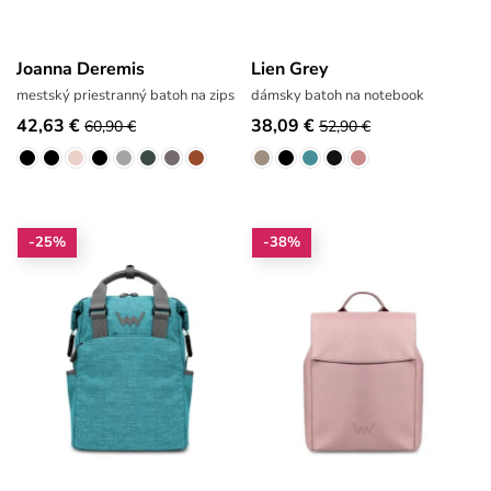
Joanna Deremis
Lien Grey
mestský priestranný batoh na zips
dámsky batoh na notebook
42,63 €
38,09 €
60,90 €
52,90 €
-25%
-38%