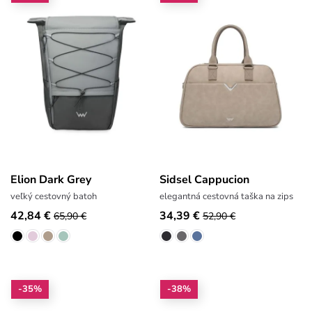
Elion Dark Grey
Sidsel Cappucion
veľký cestovný batoh
elegantná cestovná taška na zips
42,84 €
34,39 €
65,90 €
52,90 €
-35%
-38%