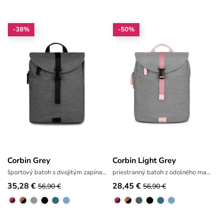
-38%
-50%
Corbin Grey
Corbin Light Grey
športový batoh s dvojitým zapínaním
priestranný batoh z odolného materiálu
35,28 €
28,45 €
56,90 €
56,90 €