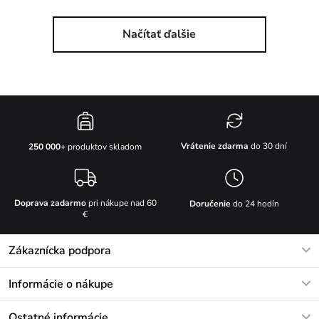
Načítať ďalšie
Vrátenie zdarma
do 30 dní
250 000+
produktov skladom
Doprava zadarmo
pri nákupe nad 60
Doručenie
do 24 hodín
€
Zákaznícka podpora
V pracovných dňoch Po-Pi: 8-17h
Informácie o nákupe
info@vuch.sk
Kontakt
Ostatné informácie