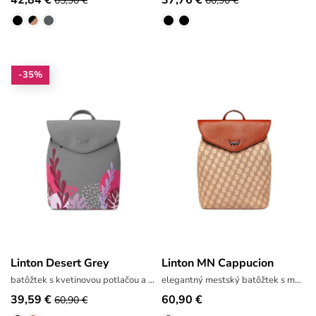
65,90 €
60,90 €
-35%
Linton Desert Grey
Linton MN Cappucion
batôžtek s kvetinovou potlačou a výšivkou
elegantný mestský batôžtek s monogramom
39,59 €
60,90 €
60,90 €