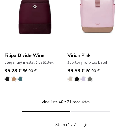
Filipa Divide Wine
Virion Pink
Elegantný mestský batôžtek
športový roll-top batoh
35,28 €
39,59 €
56,90 €
60,90 €
Videli ste 40 z 71 produktov
Strana 1 z 2