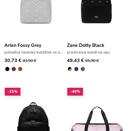
Arlen Fossy Grey
Zane Dotty Black
pohodlný mestský batôžtek na zips
priestranný batoh na zips
30,73 €
49,43 €
43,90 €
65,90 €
-25%
-48%