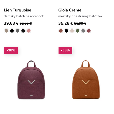
Lien Turquoise
Gioia Creme
dámsky batoh na notebook
mestský priestranný batôžtek
39,68 €
35,28 €
52,90 €
56,90 €
-38%
-38%