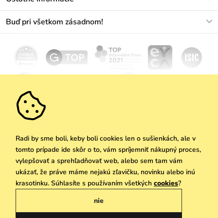
+421233456593
Najčastejšie otázky
O nás
Buď pri všetkom zásadnom!
Materiály a údržba
Kariéra
Doprava a platba
Novinky
Zľavy
Akcie
Darčekové poukazy
Vrátenie a reklamácia
Velkoobchod
Odoberať
We Care
Zásady ochrany osobných údajov
tu
Vuchlook
Predajne
Praha
Radi by sme boli, keby boli cookies len o sušienkách, ale v
tomto prípade ide skôr o to, vám spríjemniť nákupný proces,
vylepšovať a sprehľadňovať web, alebo sem tam vám
ukázať, že práve máme nejakú zľavičku, novinku alebo inú
Copyright © 2026 Vuch s.r.o. Všetky práva vyhradené. Technicky zabezpečuje
krasotinku. Súhlasíte s používaním všetkých
cookies
?
Simplia.cz
nie
Obchodne podmienky
Zásady ochrany osobných údajov