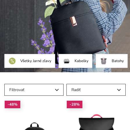
Všetky Jarné zľavy
Kabelky
Batohy
Filtrovať
Radiť
-48%
-28%