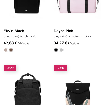
Elwin Black
Deyna Pink
priestranný batoh na zips
umývateľná cestovná taška
42,68 €
34,27 €
56,90 €
65,90 €
-30%
-25%