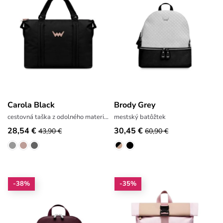
Carola Black
Brody Grey
cestovná taška z odolného materiálu
mestský batôžtek
28,54 €
30,45 €
43,90 €
60,90 €
-38%
-35%