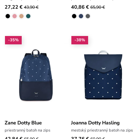
27,22 €
40,86 €
43,90 €
65,90 €
-35%
-38%
Zane Dotty Blue
Joanna Dotty Hasling
priestranný batoh na zips
mestský priestranný batoh na zips
42,84 €
37,76 €