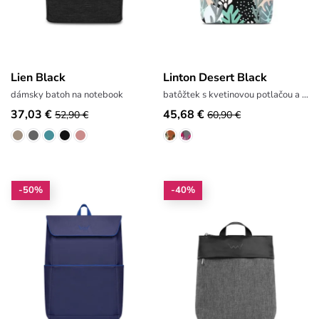
Lien Black
Linton Desert Black
dámsky batoh na notebook
batôžtek s kvetinovou potlačou a výšivkou
37,03 €
45,68 €
52,90 €
60,90 €
-50%
-40%