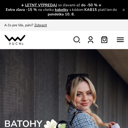
A čo sa inde nedozvieš?
Prečítať viac
☀️
LETNÝ VÝPREDAJ
so zľavami až
do -50 %
☀️
Extra zľava -15 %
na všetky
kabelky
s kódom
KAB15
platí len do
A čo pre Vás, páni?
Zobrazit
pondelka 10. 8.
S čím chybu neurobíš?
Pozri
Nech sa inšpirovať
Zobraziť
Výmena a vrátenie zadarmo
Zobraziť
BATOHY