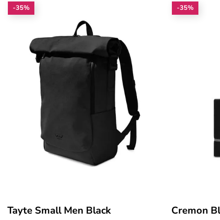
-35%
-35%
Tayte Small Men Black
Cremon Bl