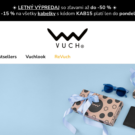
☀️
LETNÝ VÝPREDAJ
so zľavami až
do -50 %
☀️
a -15 %
na všetky
kabelky
s kódom
KAB15
platí len do
pondelk
tsellers
Vuchlook
ReVuch