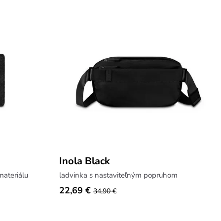
Inola Black
ateriálu
ľadvinka s nastaviteľným popruhom
22,69 €
34,90 €