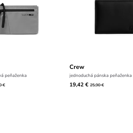
Crew
vá peňaženka
19,42 €
0 €
25,90 €