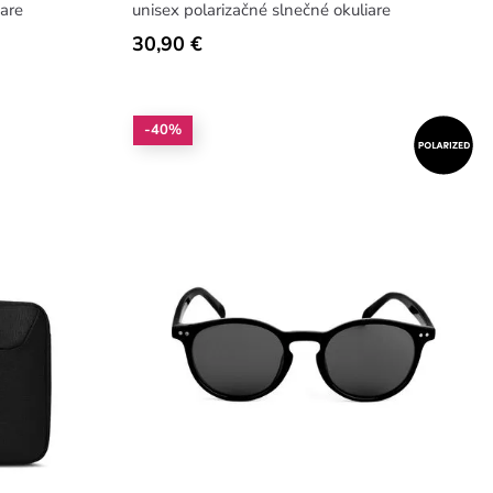
iare
unisex polarizačné slnečné okuliare
30,90 €
-40%