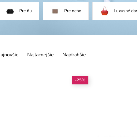
Pre ňu
Pre neho
Luxusné da
ajnovšie
Najlacnejšie
Najdrahšie
-25%