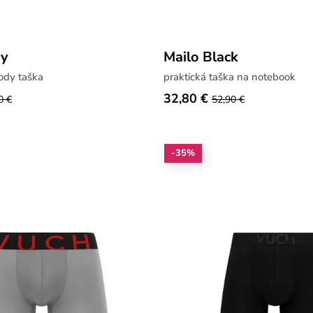
ey
Mailo Black
ody taška
praktická taška na notebook
32,80 €
0 €
52,90 €
-35%