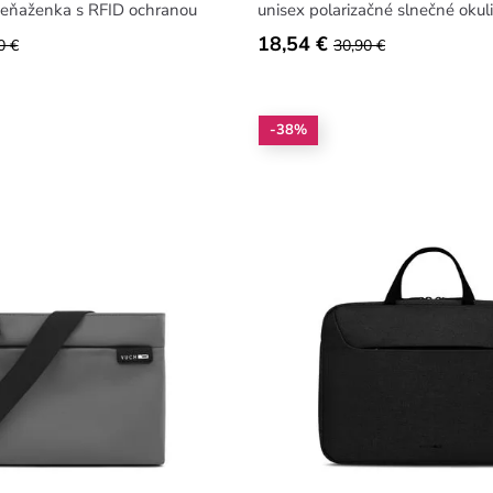
eňaženka s RFID ochranou
unisex polarizačné slnečné okul
18,54 €
0 €
30,90 €
-38%