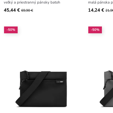
veľký a priestranný pánsky batoh
malá pánska p
45,44 €
14,24 €
69,90 €
21,9
-50%
-50%