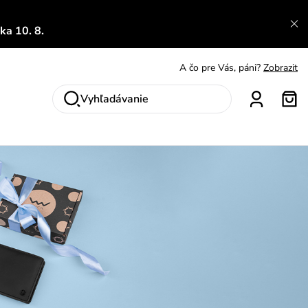
a 10. 8.
A čo sa inde nedozvieš?
Prečítať viac
A čo pre Vás, páni?
Zobrazit
S čím chybu neurobíš?
Pozri
Vyhľadávanie
Nech sa inšpirovať
Zobraziť
Výmena a vrátenie zadarmo
Zobraziť