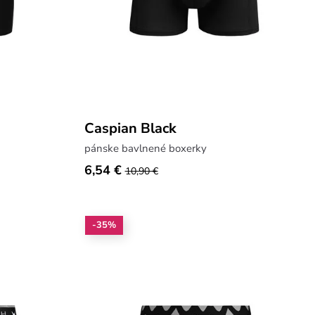
Caspian Black
pánske bavlnené boxerky
6,54 €
10,90 €
-35%