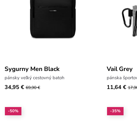
Sygurny Men Black
Vail Grey
pánsky veľký cestovný batoh
pánska športo
34,95 €
11,64 €
69,90 €
17,9
-50%
-35%