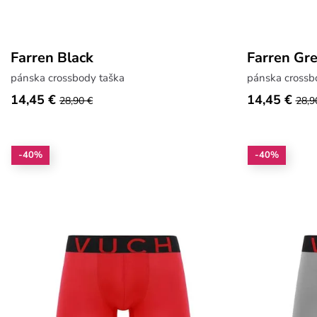
Farren Black
Farren Gr
pánska crossbody taška
pánska crossb
14,45 €
14,45 €
28,90 €
28,9
-40%
-40%