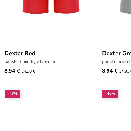
Dexter Red
Dexter Gr
pánske boxerky z lyocellu
pánske boxerky
8,94 €
8,94 €
14,90 €
14,90 
-43%
-40%