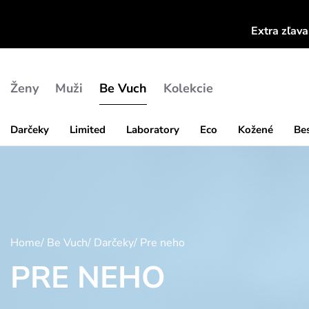
Extra zľav
Ženy
Muži
Be Vuch
Kolekcie
Darčeky
Limited
Laboratory
Eco
Kožené
Bes
Home
/
Be Vuch
/
Darčeky
/
Pre neho
PRE NEHO