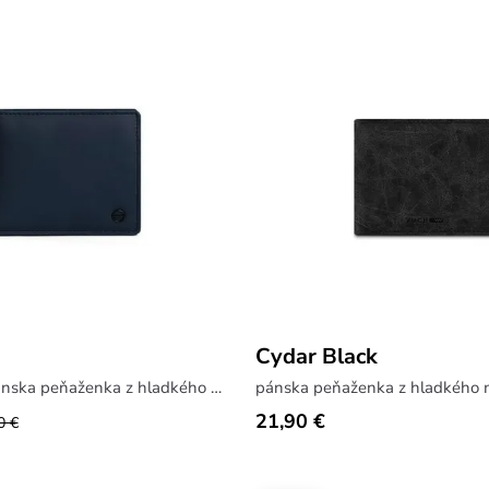
Cydar Black
jednoduchá pánska peňaženka z hladkého materiálu
pánska peňaženka z hladkého m
21,90 €
0 €