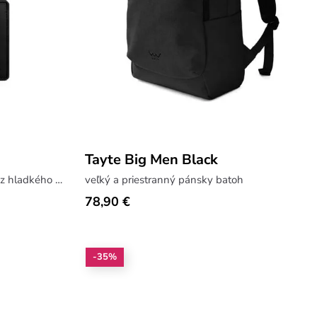
Tayte Big Men Black
jednoduchá pánska peňaženka z hladkého materiálu
veľký a priestranný pánsky batoh
78,90 €
-35%