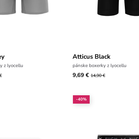
ey
Atticus Black
 z lyocellu
pánske boxerky z lyocellu
9,69 €
€
14,90 €
-40%