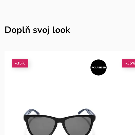
Doplň svoj look
-35%
-35