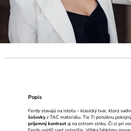
Popis
Ferdy stavajú na istotu – klasický tvar, ktorý s
šošovky
z TAC materiálu. Tie Ti ponúknu pokojný 
príjemný kontrast
aj na ostrom slnku. Či si pri v
Ferdy uvidíš svet ostrejšie. Vďaka ľahkému preve