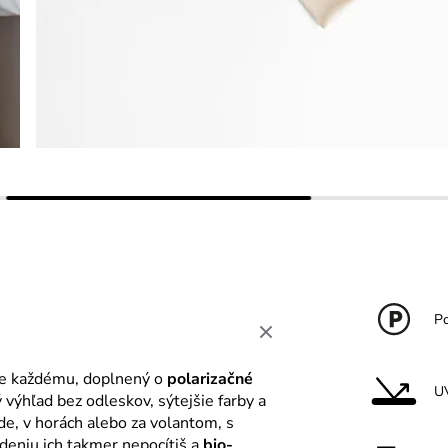
Po
adne každému, doplnený o
polarizačné
U
výhľad bez odleskov, sýtejšie farby a
ode, v horách alebo za volantom, s
deniu ich takmer nepocítiš a
bio-