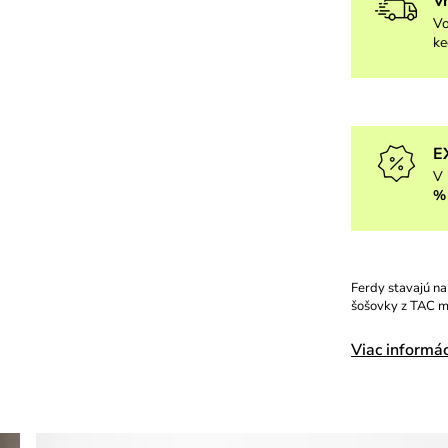
V
Vo
ke
E
V 
%
Ferdy stavajú na
šošovky z TAC ma
Viac informác