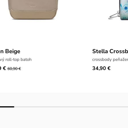
on Beige
Stella Cross
vý roll-top batoh
crossbody peňaže
9 €
34,90 €
60,90 €