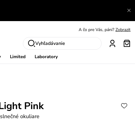
A čo sa inde nedozvieš?
Prečítať viac
A čo pre Vás, páni?
Zobrazit
S čím chybu neurobíš?
Pozri
Vyhľadávanie
Nech sa inšpirovať
Zobraziť
y
Limited
Laboratory
Výmena a vrátenie zadarmo
Zobraziť
Light Pink
 slnečné okuliare