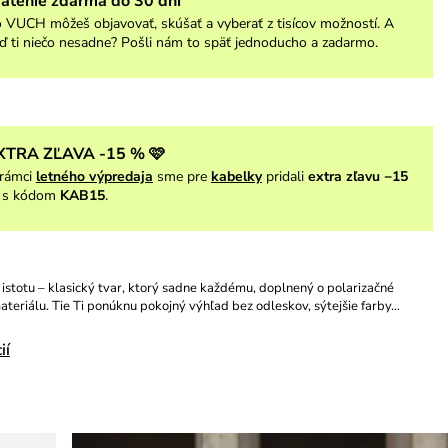
rátenie zdarma do 30 dní
 VUCH môžeš objavovať, skúšať a vyberať z tisícov možností. A
ď ti niečo nesadne? Pošli nám to späť jednoducho a zadarmo.
XTRA ZĽAVA -15 % 🩷
rámci
letného výpredaja
sme pre
kabelky
pridali
extra zľavu −15
s kódom
KAB15
.
 istotu – klasický tvar, ktorý sadne každému, doplnený o polarizačné
teriálu. Tie Ti ponúknu pokojný výhľad bez odleskov, sýtejšie farby…
ií