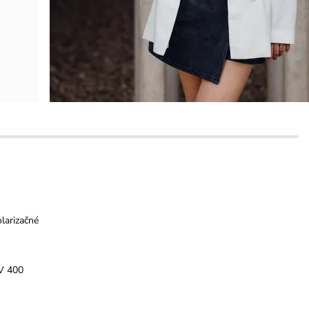
larizačné
V 400