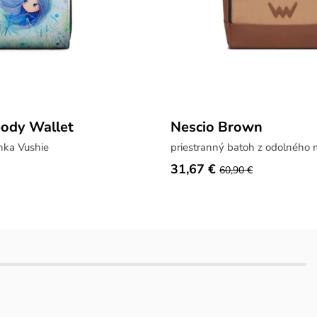
body Wallet
Nescio Brown
nka Vushie
priestranný batoh z odolného 
31,67 €
60,90 €