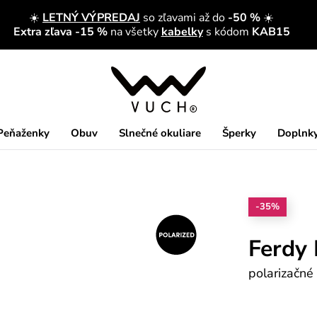
☀️
LETNÝ VÝPREDAJ
so zľavami až do
-50 %
☀️
Extra zľava -15 %
na všetky
kabelky
s kódom
KAB15
Peňaženky
Obuv
Slnečné okuliare
Šperky
Doplnk
-35%
Ferdy 
polarizačné