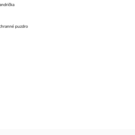
andrička
chranné puzdro