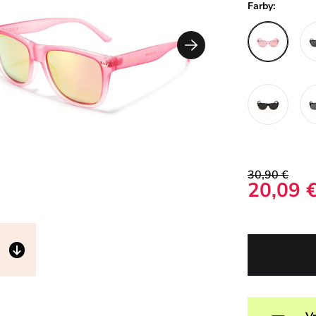
Farby:
30,90 €
20,09 