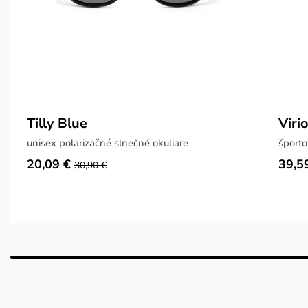
Tilly Blue
Viri
unisex polarizačné slnečné okuliare
športo
20,09 €
39,5
30,90 €