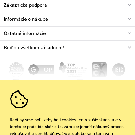
Zákaznícka podpora
V pracovných dňoch Po-Pi: 8-17h
Informácie o nákupe
info@vuch.sk
Kontakt
Ostatné informácie
+421233456593
Najčastejšie otázky
O nás
Buď pri všetkom zásadnom!
Materiály a údržba
Kariéra
Doprava a platba
Novinky
Zľavy
Akcie
Darčekové poukazy
Vrátenie a reklamácia
Velkoobchod
Odoberať
We Care
Zásady ochrany osobných údajov
tu
Vuchlook
Predajne
Praha
Radi by sme boli, keby boli cookies len o sušienkách, ale v
tomto prípade ide skôr o to, vám spríjemniť nákupný proces,
vylepšovať a sprehľadňovať web, alebo sem tam vám