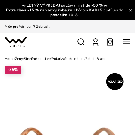
☀️
LETNÝ VÝPREDAJ
so zľavami až
do -50 %
☀️
Extra zľava -15 %
na všetky
kabelky
s kódom
KAB15
platí len do
A čo sa inde nedozvieš?
Prečítať viac
pondelka 10. 8.
A čo pre Vás, páni?
Zobrazit
S čím chybu neurobíš?
Pozri
Nech sa inšpirovať
Zobraziť
Home
/
Ženy
/
Slnečné okuliare
/
Polarizačné okuliare
/
Relish Black
Výmena a vrátenie zadarmo
Zobraziť
-35%