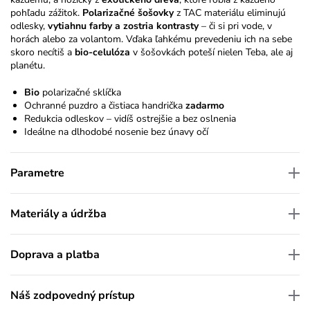
pohľadu zážitok.
Polarizačné šošovky
z TAC materiálu eliminujú
odlesky,
vytiahnu farby a zostria kontrasty
– či si pri vode, v
horách alebo za volantom. Vďaka ľahkému prevedeniu ich na sebe
skoro necítiš a
bio-celulóza
v šošovkách poteší nielen Teba, ale aj
planétu.
Bio
polarizačné sklíčka
Ochranné puzdro a čistiaca handrička
zadarmo
Redukcia odleskov – vidíš ostrejšie a bez oslnenia
Ideálne na dlhodobé nosenie bez únavy očí
Parametre
Materiály a údržba
Doprava a platba
Náš zodpovedný prístup