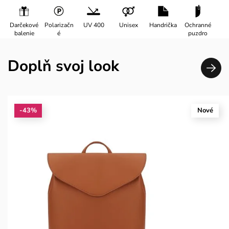
Darčekové
Polarizačn
UV 400
Unisex
Handrička
Ochranné
balenie
é
puzdro
Doplň svoj look
-43%
Nové