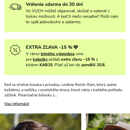
Vrátenie zdarma do 30 dní
Vo VUCH môžeš objavovať, skúšať a vyberať z
tisícov možností. A keď ti niečo nesadne? Pošli nám
to späť jednoducho a zadarmo.
EXTRA ZĽAVA -15 % 🩷
V rámci
letného výpredaja
sme
pre
kabelky
pridali
extra zľavu −15 %
s
kódom
KAB15
. Platí už len do
pondělí 10.8.
Keď sa stretne klasika s prírodou, vznikne Relish. Rám, ktorý sadne
každému, a nožičky z exotického dreva, ktoré robia z každého pohľadu
zážitok. Polarizačné šošovky z…
Viac informácií