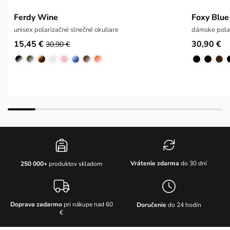
Ferdy Wine
Foxy Blue
unisex polarizačné slnečné okuliare
dámske polar
15,45 €
30,90 €
30,90 €
Vrátenie zdarma
do 30 dní
250 000+
produktov skladom
Doprava zadarmo
pri nákupe nad 60
Doručenie
do 24 hodín
€