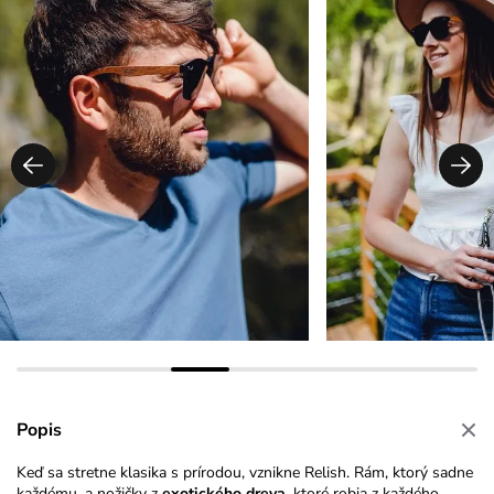
Popis
Keď sa stretne klasika s prírodou, vznikne Relish. Rám, ktorý sadne
každému, a nožičky z
exotického dreva
, ktoré robia z každého