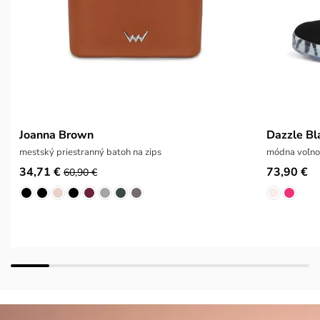
Joanna Brown
Dazzle Bl
mestský priestranný batoh na zips
módna voľno
34,71 €
73,90 €
60,90 €