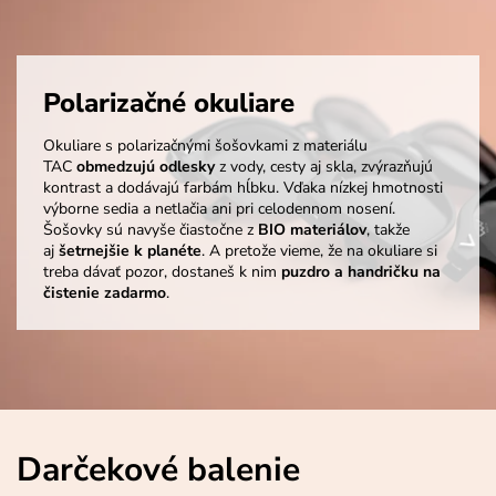
Polarizačné okuliare
Okuliare s polarizačnými šošovkami z materiálu
TAC
obmedzujú odlesky
z vody, cesty aj skla, zvýrazňujú
kontrast a dodávajú farbám hĺbku. Vďaka nízkej hmotnosti
výborne sedia a netlačia ani pri celodennom nosení.
Šošovky sú navyše čiastočne z
BIO materiálov
, takže
aj
šetrnejšie k planéte
. A pretože vieme, že na okuliare si
treba dávať pozor, dostaneš k nim
puzdro a handričku na
čistenie zadarmo
.
Darčekové balenie