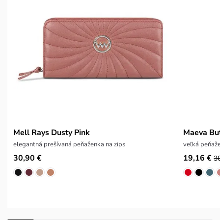
Mell Rays Dusty Pink
Maeva But
elegantná prešívaná peňaženka na zips
veľká peňaž
30,90 €
19,16 €
3