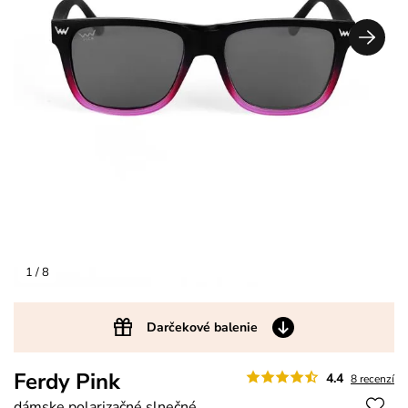
1
/ 8
Darčekové balenie
Ferdy Pink
4.4
8 recenzí
dámske polarizačné slnečné