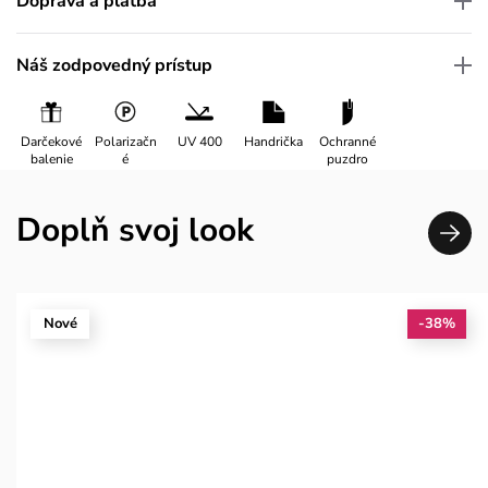
Doprava a platba
Náš zodpovedný prístup
Darčekové
Polarizačn
UV 400
Handrička
Ochranné
balenie
é
puzdro
Doplň svoj look
Nové
-38%