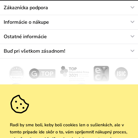
Zákaznícka podpora
V pracovných dňoch Po-Pi: 8-17h
Informácie o nákupe
info@vuch.sk
Kontakt
Ostatné informácie
+421233456593
Najčastejšie otázky
O nás
Buď pri všetkom zásadnom!
Materiály a údržba
Kariéra
Doprava a platba
Novinky
Zľavy
Akcie
Darčekové poukazy
Vrátenie a reklamácia
Velkoobchod
Odoberať
We Care
Zásady ochrany osobných údajov
tu
Vuchlook
Predajne
Praha
Radi by sme boli, keby boli cookies len o sušienkách, ale v
tomto prípade ide skôr o to, vám spríjemniť nákupný proces,