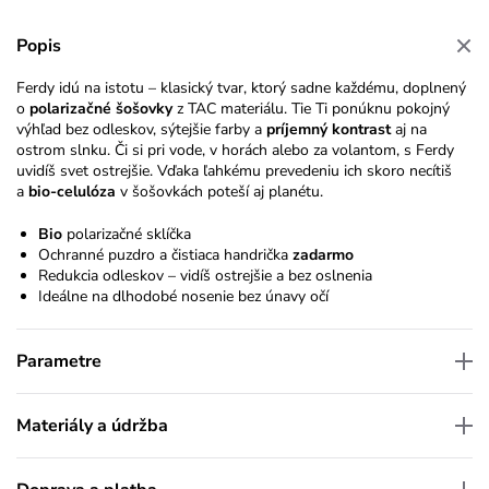
Popis
Ferdy idú na istotu – klasický tvar, ktorý sadne každému, doplnený
o
polarizačné šošovky
z TAC materiálu. Tie Ti ponúknu pokojný
výhľad bez odleskov, sýtejšie farby a
príjemný kontrast
aj na
ostrom slnku. Či si pri vode, v horách alebo za volantom, s Ferdy
uvidíš svet ostrejšie. Vďaka ľahkému prevedeniu ich skoro necítiš
a
bio-celulóza
v šošovkách poteší aj planétu.
Bio
polarizačné sklíčka
Ochranné puzdro a čistiaca handrička
zadarmo
Redukcia odleskov – vidíš ostrejšie a bez oslnenia
Ideálne na dlhodobé nosenie bez únavy očí
Parametre
Materiály a údržba