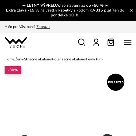
A čo sa inde nedozvieš?
Prečítať viac
☀️
LETNÝ VÝPREDAJ
so zľavami až
do -50 %
☀️
Extra zľava -15 %
na všetky
kabelky
s kódom
KAB15
platí len do
A čo pre Vás, páni?
Zobrazit
pondelka 10. 8.
S čím chybu neurobíš?
Pozri
Nech sa inšpirovať
Zobraziť
Výmena a vrátenie zadarmo
Zobraziť
Home
/
Ženy
/
Slnečné okuliare
/
Polarizačné okuliare
/
Ferdy Pink
-30%