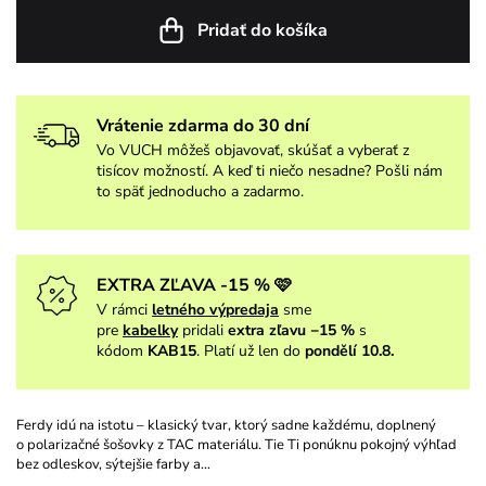
Pridať do košíka
Vrátenie zdarma do 30 dní
Vo VUCH môžeš objavovať, skúšať a vyberať z
tisícov možností. A keď ti niečo nesadne? Pošli nám
to späť jednoducho a zadarmo.
EXTRA ZĽAVA -15 % 🩷
V rámci
letného výpredaja
sme
pre
kabelky
pridali
extra zľavu −15 %
s
kódom
KAB15
. Platí už len do
pondělí 10.8.
Ferdy idú na istotu – klasický tvar, ktorý sadne každému, doplnený
o polarizačné šošovky z TAC materiálu. Tie Ti ponúknu pokojný výhľad
bez odleskov, sýtejšie farby a…