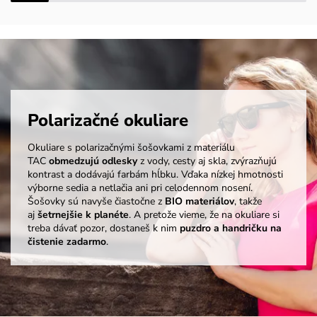
Polarizačné okuliare
Okuliare s polarizačnými šošovkami z materiálu
TAC
obmedzujú odlesky
z vody, cesty aj skla, zvýrazňujú
kontrast a dodávajú farbám hĺbku. Vďaka nízkej hmotnosti
výborne sedia a netlačia ani pri celodennom nosení.
Šošovky sú navyše čiastočne z
BIO materiálov
, takže
aj
šetrnejšie k planéte
. A pretože vieme, že na okuliare si
treba dávať pozor, dostaneš k nim
puzdro a handričku na
čistenie zadarmo
.