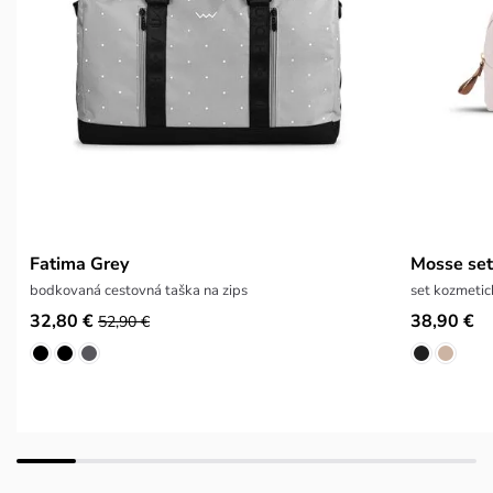
Fatima Grey
Mosse se
bodkovaná cestovná taška na zips
set kozmetic
32,80 €
38,90 €
52,90 €