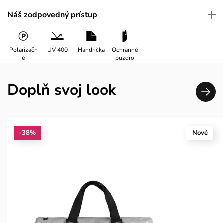
Náš zodpovedný prístup
Polarizačn
UV 400
Handrička
Ochranné
é
puzdro
Doplň svoj look
-38%
Nové