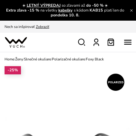
S čím chybu neurobíš?
Pozri
☀️
LETNÝ VÝPREDAJ
so zľavami až
do -50 %
☀️
Extra zľava -15 %
na všetky
kabelky
s kódom
KAB15
platí len do
pondelka 10. 8.
Nech sa inšpirovať
Zobraziť
Výmena a vrátenie zadarmo
Zobraziť
Home
/
Ženy
/
Slnečné okuliare
/
Polarizačné okuliare
/
Foxy Black
-25%