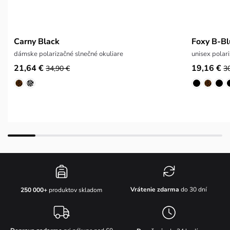
Carny Black
Foxy B-Bl
dámske polarizačné slnečné okuliare
unisex polar
21,64 €
19,16 €
34,90 €
3
Vrátenie zdarma
do 30 dní
250 000+
produktov skladom