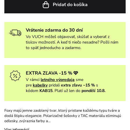
Pridať do košíka
Vrátenie zdarma do 30 dní
Vo VUCH môžeš objavovať, skúšať a vyberať z
tisícov možností. A keď ti niečo nesadne? Pošli nám
to späť jednoducho a zadarmo.
EXTRA ZĽAVA -15 % 🩷
V rámci
letného výpredaja
sme
pre
kabelky
pridali
extra zľavu −15 %
s
kódom
KAB15
. Platí už len do
pondělí 10.8.
Foxy majú jemne zaoblený tvar, ktorý pristane každému typu tváre a
dodá štipku elegancie. Polarizačné šošovky z TAC materiálu eliminujú
odlesky, zvýraznia farby a…
Viac informácií