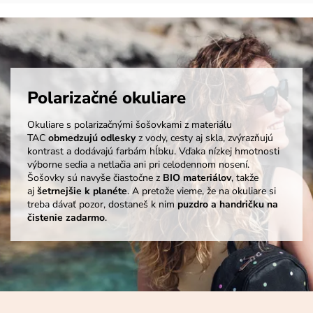
Polarizačné okuliare
Okuliare s polarizačnými šošovkami z materiálu
TAC
obmedzujú odlesky
z vody, cesty aj skla, zvýrazňujú
kontrast a dodávajú farbám hĺbku. Vďaka nízkej hmotnosti
výborne sedia a netlačia ani pri celodennom nosení.
Šošovky sú navyše čiastočne z
BIO materiálov
, takže
aj
šetrnejšie k planéte
. A pretože vieme, že na okuliare si
treba dávať pozor, dostaneš k nim
puzdro a handričku na
čistenie zadarmo
.