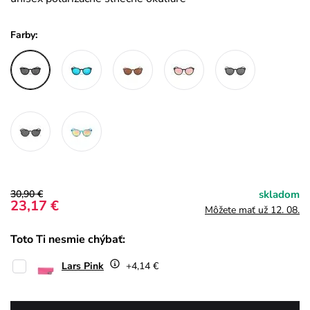
Farby:
30,90 €
skladom
23,17 €
Môžete mať už 12. 08.
Toto Ti nesmie chýbať:
Lars Pink
+4,14 €