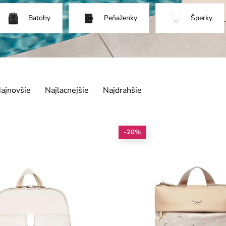
Batohy
Peňaženky
Šperky
ajnovšie
Najlacnejšie
Najdrahšie
-20%