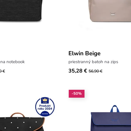
Elwin Beige
 na notebook
priestranný batoh na zips
35,28 €
0 €
56,90 €
-50%