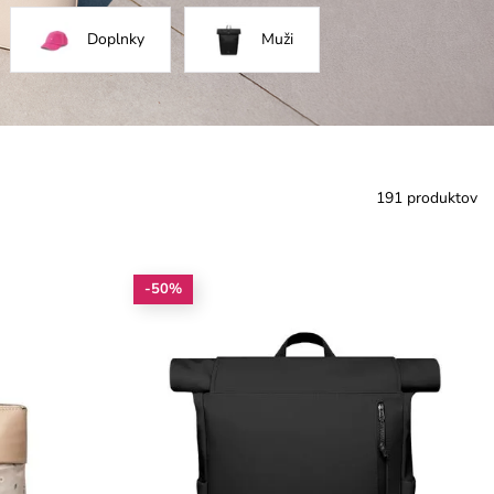
Doplnky
Muži
191 produktov
-50%