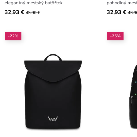
elegantný mestský batôžtek
pohodlný mest
32,93 €
32,93 €
43,90 €
43,9
-22%
-25%