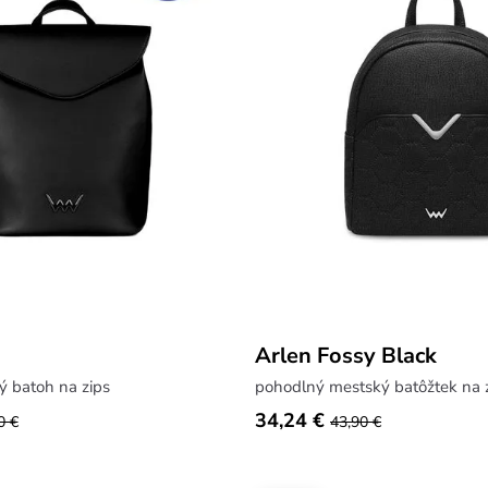
Arlen Fossy Black
ý batoh na zips
pohodlný mestský batôžtek na 
34,24 €
0 €
43,90 €