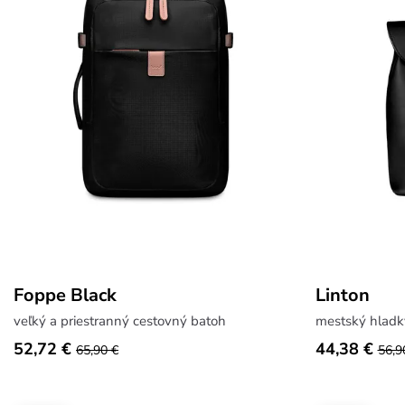
Foppe Black
Linton
veľký a priestranný cestovný batoh
mestský hladk
52,72 €
44,38 €
65,90 €
56,9