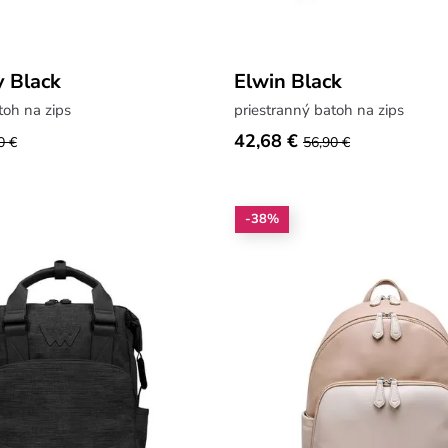
y Black
Elwin Black
toh na zips
priestranný batoh na zips
42,68 €
0 €
56,90 €
-38%