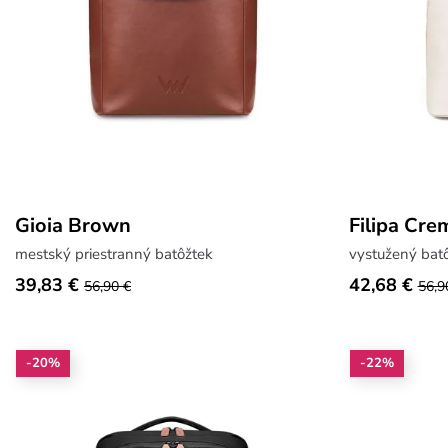
Gioia Brown
Filipa Cre
mestský priestranný batôžtek
vystužený batô
39,83 €
42,68 €
56,90 €
56,9
-20%
-22%