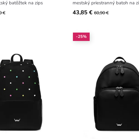
ský batôžtek na zips
mestský priestranný batoh na z
43,85 €
0 €
60,90 €
-25%