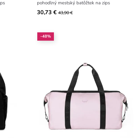
ips
pohodlný mestský batôžtek na zips
30,73 €
43,90 €
-48%