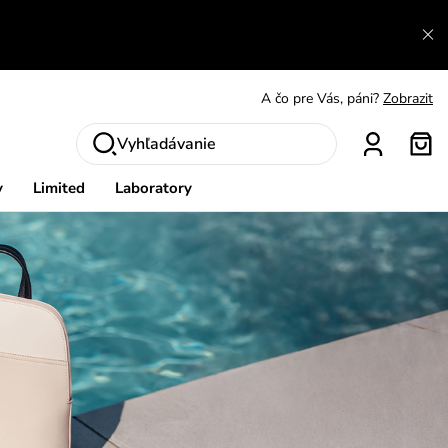
A čo sa inde nedozvieš?
Prečítať viac
A čo pre Vás, páni?
Zobrazit
S čím chybu neurobíš?
Pozri
Vyhľadávanie
Nech sa inšpirovať
Zobraziť
y
Limited
Laboratory
Výmena a vrátenie zadarmo
Zobraziť