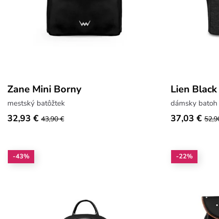
Zane Mini Borny
Lien Black
mestský batôžtek
dámsky batoh
32,93 €
37,03 €
43,90 €
52,9
-43%
-22%