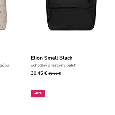
Elion Small Black
lačou
pohodlný priestorný batoh
30,45 €
60,90 €
-48%