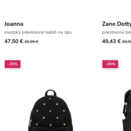
Joanna
Zane Dott
mestský priestranný batoh na zips
priestranný ba
47,50 €
49,43 €
60,90 €
65,9
-25%
-30%