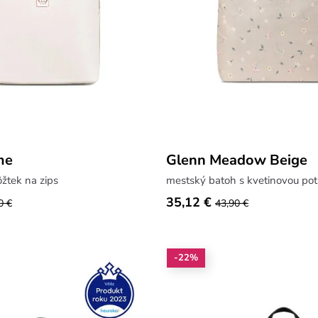
me
Glenn Meadow Beige
žtek na zips
mestský batoh s kvetinovou pot
35,12 €
0 €
43,90 €
-22%