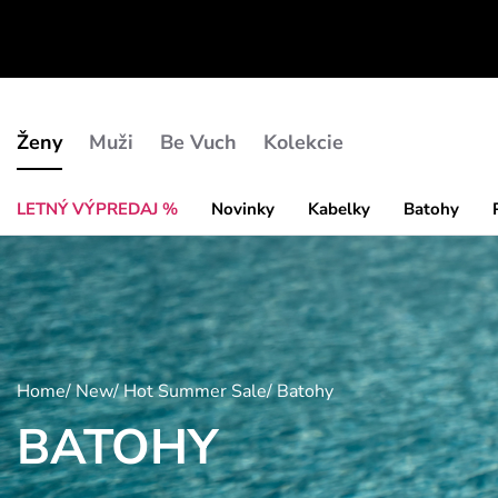
Ženy
Muži
Be Vuch
Kolekcie
LETNÝ VÝPREDAJ %
Novinky
Kabelky
Batohy
Home
/
New
/
Hot Summer Sale
/
Batohy
BATOHY