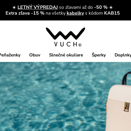
☀️
LETNÝ VÝPREDAJ
so zľavami až do
-50 %
☀️
Extra zľava -15 %
na všetky
kabelky
s kódom
KAB15
Peňaženky
Obuv
Slnečné okuliare
Šperky
Doplnk