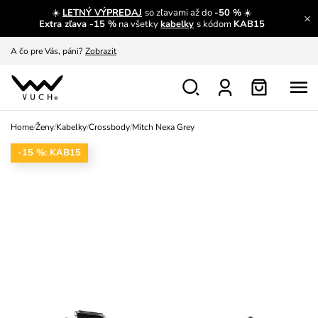
☀️
LETNÝ VÝPREDAJ
so zľavami až do
-50 %
☀️
A čo sa inde nedozvieš?
Prečítať viac
Extra zľava -15 %
na všetky
kabelky
s kódom
KAB15
A čo pre Vás, páni?
Zobrazit
S čím chybu neurobíš?
Pozri
Nech sa inšpirovať
Zobraziť
Home
/
Ženy
/
Kabelky
/
Crossbody
/
Mitch Nexa Grey
Výmena a vrátenie zadarmo
Zobraziť
-15 %: KAB15