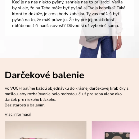
Keď je na nás niekto pyšný, zahrieje nás to pri srdci. Verila
by si ale, že na Teba môže byť pyšná aj Tvoja kabelka? Taká,
ktorá to dokáže, je crossbody kabelka. Ty zas môžeš byť
pyšná na to, že máš práve ju. Že by pre jej praktickosť,
obľúbenosť či nadčasovosť? Dôvod si už vyberieš sama.
Darčekové balenie
Vo VUCH balíme každú objednávku do krásnej darčekovej krabičky s
mašľou, aby rozbaľovanie bolo radosťou, či už pre seba alebo ako
darček pre niekoho blízkeho.
Bez starostí s balením.
Viac informácií