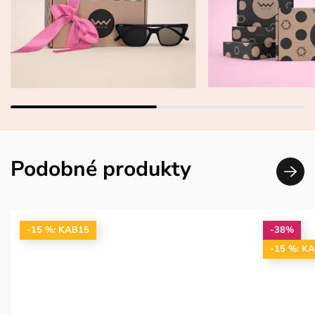
Podobné produkty
-15 %: KAB15
-38%
-15 %: K