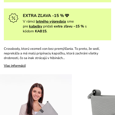
EXTRA ZĽAVA -15 % 🩷
V rámci
letného výpredaja
sme
pre
kabelky
pridali
extra zľavu −15 %
s
kódom
KAB15
.
Crossbody, ktorú vezmeš von bez premýšľania. To preto, že sedí,
neprekáža a má malú pripínaciu kapsičku, ktorá zachráni všetky
drobnosti, čo sa inak strácajú v hlbinách…
Viac informácií