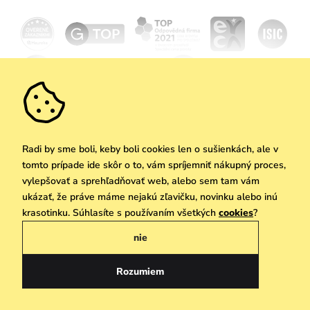
Doprava a platba
Novinky
Zľavy
Akcie
Darčekové poukazy
Vrátenie a reklamácia
Velkoobchod
Odoberať
We Care
Zásady ochrany osobných údajov
tu
Vuchlook
Predajne
Praha
Radi by sme boli, keby boli cookies len o sušienkách, ale v
tomto prípade ide skôr o to, vám spríjemniť nákupný proces,
vylepšovať a sprehľadňovať web, alebo sem tam vám
ukázať, že práve máme nejakú zľavičku, novinku alebo inú
Copyright © 2026 Vuch s.r.o. Všetky práva vyhradené. Technicky zabezpečuje
krasotinku. Súhlasíte s používaním všetkých
cookies
?
Simplia.cz
nie
Obchodne podmienky
Zásady ochrany osobných údajov
Rozumiem
Slovenčina