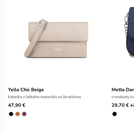
Yella Chic Beige
Metta Dar
kabelka z ľahkého materiálu so štruktúrou
crossbody ka
47,90 €
29,70 €
4