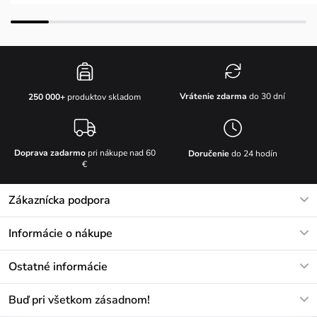
Vrátenie zdarma
do 30 dní
250 000+
produktov skladom
Doprava zadarmo
pri nákupe nad 60
Doručenie
do 24 hodín
€
Zákaznícka podpora
V pracovných dňoch Po-Pi: 8-17h
Informácie o nákupe
info@vuch.sk
Kontakt
Ostatné informácie
+421233456593
Najčastejšie otázky
O nás
Buď pri všetkom zásadnom!
Materiály a údržba
Kariéra