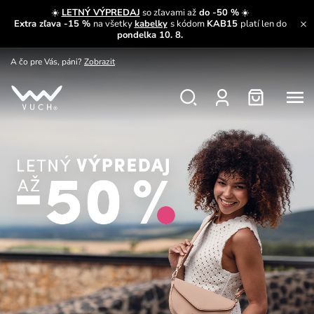
A čo sa inde nedozvieš?
Prečítať viac
☀️
LETNÝ VÝPREDAJ
so zľavami až
do -50 %
☀️
Extra zľava -15 %
na všetky
kabelky
s kódom
KAB15
platí len do
A čo pre Vás, páni?
Zobrazit
pondelka 10. 8.
S čím chybu neurobíš?
Pozri
Nech sa inšpirovať
Zobraziť
Výmena a vrátenie zadarmo
Zobraziť