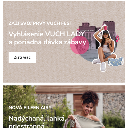
ZAŽI SVOJ PRVÝ VUCH FEST
Vyhlásenie VUCH LADY
a poriadna dávka zábavy
Zisti viac
NOVÁ EILEEN AIRY
Nadýchaná, ľahká,
priestranná