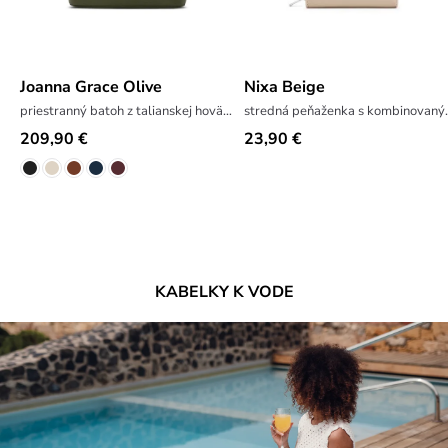
Joanna Grace Olive
Nixa Beige
priestranný batoh z talianskej hovädzej kože
stredná peňaže
209,90 €
23,90 €
KABELKY K VODE