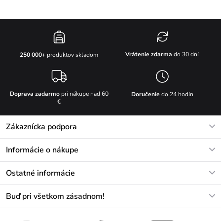
Vrátenie zdarma
do 30 dní
250 000+
produktov skladom
Doprava zadarmo
pri nákupe nad 60
Doručenie
do 24 hodín
€
Zákaznícka podpora
V pracovných dňoch Po-Pi: 8-17h
Informácie o nákupe
info@vuch.sk
Kontakt
Ostatné informácie
+421233456593
Najčastejšie otázky
O nás
Buď pri všetkom zásadnom!
Materiály a údržba
Kariéra
Doprava a platba
Novinky
Zľavy
Akcie
Darčekové poukazy