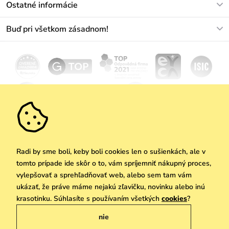
Ostatné informácie
+421233456593
Najčastejšie otázky
O nás
Buď pri všetkom zásadnom!
Materiály a údržba
Kariéra
Doprava a platba
Novinky
Zľavy
Akcie
Darčekové poukazy
Vrátenie a reklamácia
Velkoobchod
Odoberať
We Care
Zásady ochrany osobných údajov
tu
Vuchlook
Predajne
Praha
Radi by sme boli, keby boli cookies len o sušienkách, ale v
tomto prípade ide skôr o to, vám spríjemniť nákupný proces,
vylepšovať a sprehľadňovať web, alebo sem tam vám
ukázať, že práve máme nejakú zľavičku, novinku alebo inú
Copyright © 2026 Vuch s.r.o. Všetky práva vyhradené. Technicky zabezpečuje
krasotinku. Súhlasíte s používaním všetkých
cookies
?
Simplia.cz
nie
Obchodne podmienky