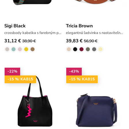
Sigi Black
Tricia Brown
crossbody kabelka s farebným popruhom
elegantná ľadvinka s nastaviteľným popruhom
31,12 €
39,83 €
38,90 €
56,90 €
-22%
-43%
-15 %: KAB15
-15 %: KAB15