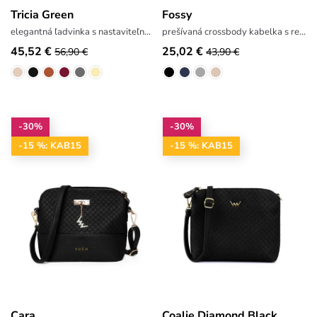
Tricia Green
Fossy
elegantná ľadvinka s nastaviteľným popruhom
prešívaná crossbody kabelka s retiazkou
45,52 €
25,02 €
56,90 €
43,90 €
-30%
-30%
-15 %: KAB15
-15 %: KAB15
Cara
Coalie Diamond Black