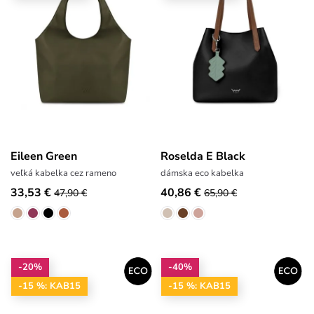
Eileen Green
Roselda E Black
veľká kabelka cez rameno
dámska eco kabelka
33,53 €
40,86 €
47,90 €
65,90 €
-20%
-40%
-15 %: KAB15
-15 %: KAB15