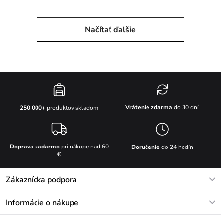
Načítať ďalšie
Vrátenie zdarma
do 30 dní
250 000+
produktov skladom
Doprava zadarmo
pri nákupe nad 60
Doručenie
do 24 hodín
€
Zákaznícka podpora
V pracovných dňoch Po-Pi: 8-17h
Informácie o nákupe
info@vuch.sk
Kontakt