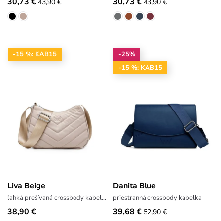
30,73 €
30,73 €
43,90 €
43,90 €
-15 %: KAB15
-25%
-15 %: KAB15
Liva Beige
Danita Blue
ľahká prešívaná crossbody kabelka
priestranná crossbody kabelka
38,90 €
39,68 €
52,90 €