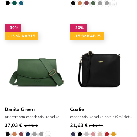
-30%
-30%
-15 %: KAB15
-15 %: KAB15
Danita Green
Coalie
priestranná crossbody kabelka
crossbody kabelka so zlatými detailmi
37,03 €
21,63 €
52,90 €
30,90 €