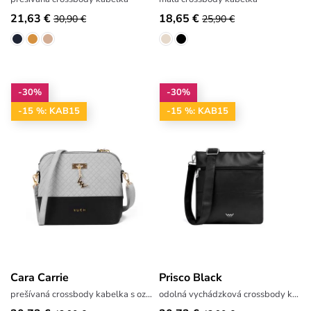
21,63 €
18,65 €
30,90 €
25,90 €
-30%
-30%
-15 %: KAB15
-15 %: KAB15
Cara Carrie
Prisco Black
prešívaná crossbody kabelka s ozdobným logom
odolná vychádzková crossbody kabelka