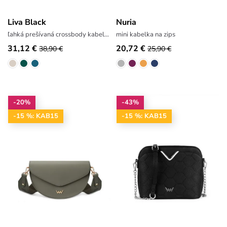
Liva Black
Nuria
ľahká prešívaná crossbody kabelka
mini kabelka na zips
31,12 €
20,72 €
38,90 €
25,90 €
-20%
-43%
-15 %: KAB15
-15 %: KAB15