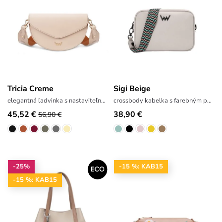
Tricia Creme
Sigi Beige
elegantná ľadvinka s nastaviteľným popruhom
crossbody kabelka s farebným popruhom
45,52 €
38,90 €
56,90 €
-25%
-15 %: KAB15
-15 %: KAB15