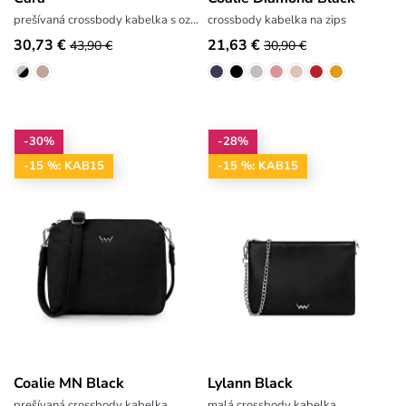
prešívaná crossbody kabelka s ozdobným logom
crossbody kabelka na zips
30,73 €
21,63 €
43,90 €
30,90 €
-30%
-28%
-15 %: KAB15
-15 %: KAB15
Coalie MN Black
Lylann Black
prešívaná crossbody kabelka
malá crossbody kabelka