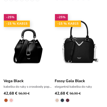
-25%
-25%
-15 %: KAB15
-15 %: KAB15
Vega Black
Fossy Gala Black
kabelka do ruky s crossbody popruhom
elegantná kabelka do ruky
42,68 €
42,68 €
56,90 €
56,90 €