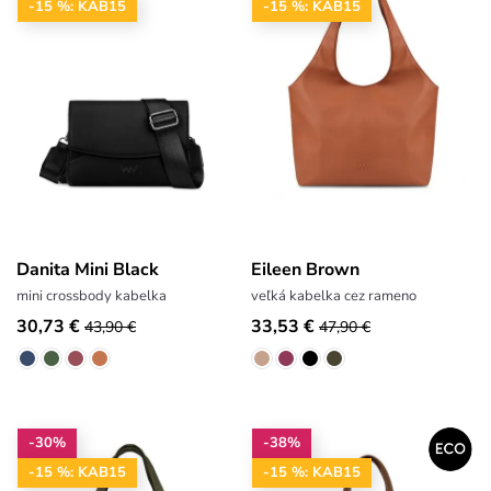
-15 %: KAB15
-15 %: KAB15
Danita Mini Black
Eileen Brown
mini crossbody kabelka
veľká kabelka cez rameno
30,73 €
33,53 €
43,90 €
47,90 €
-30%
-38%
-15 %: KAB15
-15 %: KAB15