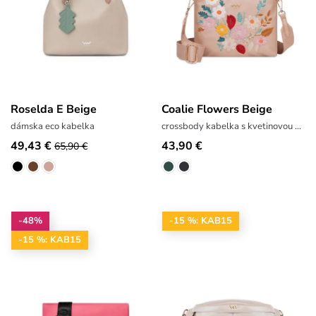
Roselda E Beige
Coalie Flowers Beige
dámska eco kabelka
crossbody kabelka s kvetinovou výšivkou
49,43 €
43,90 €
65,90 €
-48%
-15 %: KAB15
-15 %: KAB15