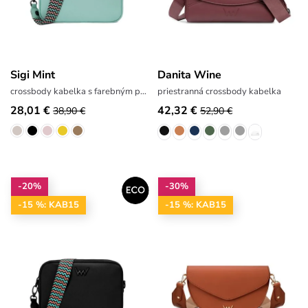
Sigi Mint
Danita Wine
crossbody kabelka s farebným popruhom
priestranná crossbody kabelka
28,01 €
42,32 €
38,90 €
52,90 €
-20%
-30%
-15 %: KAB15
-15 %: KAB15