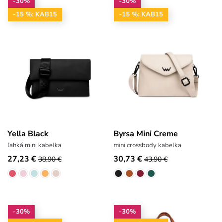
-30%
-30%
-15 %: KAB15
-15 %: KAB15
Yella Black
Byrsa Mini Creme
ľahká mini kabelka
mini crossbody kabelka
27,23 €
30,73 €
38,90 €
43,90 €
-30%
-30%