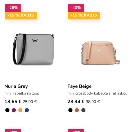
-28%
-40%
-15 %: KAB15
-15 %: KAB15
Nuria Grey
Faye Beige
mini kabelka na zips
mini crossbody kabelka s retiazkou
18,65 €
23,34 €
25,90 €
38,90 €