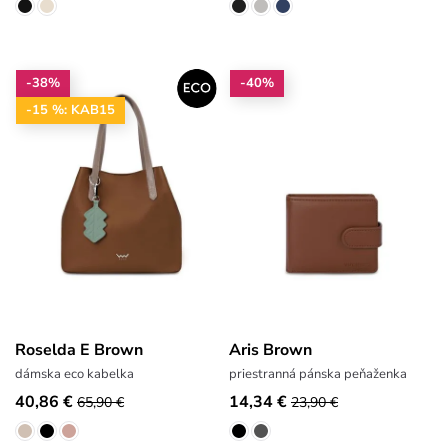
-38%
-40%
-15 %: KAB15
Roselda E Brown
Aris Brown
dámska eco kabelka
priestranná pánska peňaženka
40,86 €
14,34 €
65,90 €
23,90 €