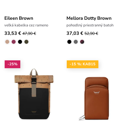
Eileen Brown
Mellora Dotty Brown
veľká kabelka cez rameno
pohodlný priestranný batoh
33,53 €
37,03 €
47,90 €
52,90 €
-25%
-15 %: KAB15