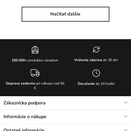
Načítať ďalšie
Vrátenie zdarma
do 30 dní
250 000+
produktov skladom
Doprava zadarmo
pri nákupe nad 60
Doručenie
do 24 hodín
€
Zákaznícka podpora
V pracovných dňoch Po-Pi: 8-17h
Informácie o nákupe
info@vuch.sk
Kontakt
Ostatné informácie