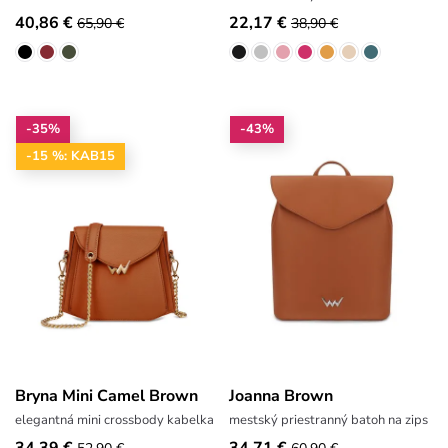
40,86 €
22,17 €
65,90 €
38,90 €
-35%
-43%
-15 %: KAB15
Bryna Mini Camel Brown
Joanna Brown
elegantná mini crossbody kabelka
mestský priestranný batoh na zips
34,39 €
34,71 €