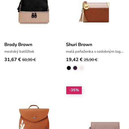
Brody Brown
Shuri Brown
mestský batôžtek
malá peňaženka s ozdobným logom
31,67 €
19,42 €
60,90 €
25,90 €
-35%