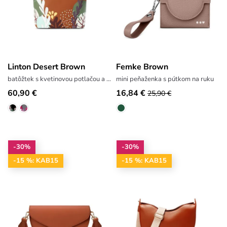
Linton Desert Brown
Femke Brown
batôžtek s kvetinovou potlačou a výšivkou
mini peňaženka s pútkom na ruku
60,90 €
16,84 €
25,90 €
-30%
-30%
-15 %: KAB15
-15 %: KAB15