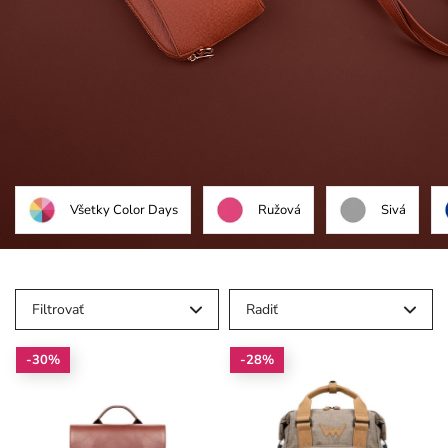
Všetky Color Days
Ružová
Sivá
Filtrovať
Radiť
-30%
-28%