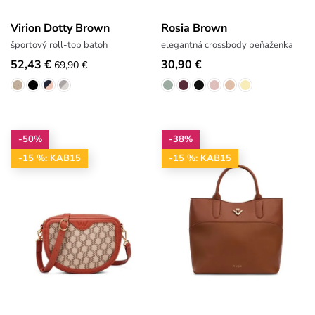
Virion Dotty Brown
Rosia Brown
športový roll-top batoh
elegantná crossbody peňaženka
52,43 €
30,90 €
69,90 €
-50%
-38%
-15 %: KAB15
-15 %: KAB15