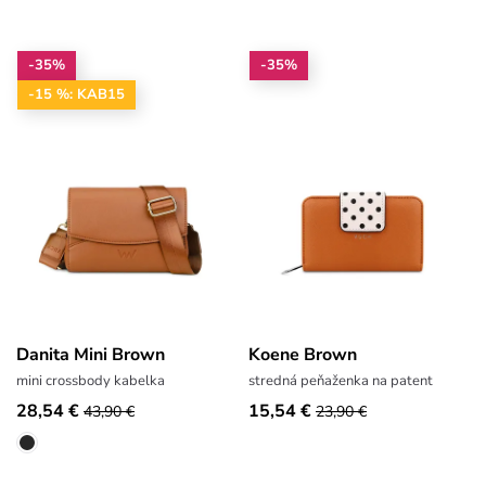
-35%
-35%
-15 %: KAB15
Danita Mini Brown
Koene Brown
mini crossbody kabelka
stredná peňaženka na patent
28,54 €
15,54 €
43,90 €
23,90 €