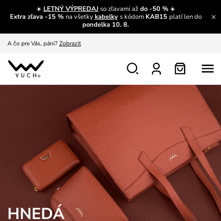
A čo sa inde nedozvieš?
Prečítať viac
☀️
LETNÝ VÝPREDAJ
so zľavami až
do -50 %
☀️
Extra zľava -15 %
na všetky
kabelky
s kódom
KAB15
platí len do
A čo pre Vás, páni?
Zobrazit
pondelka 10. 8.
S čím chybu neurobíš?
Pozri
Nech sa inšpirovať
Zobraziť
Výmena a vrátenie zadarmo
Zobraziť
HNEDÁ