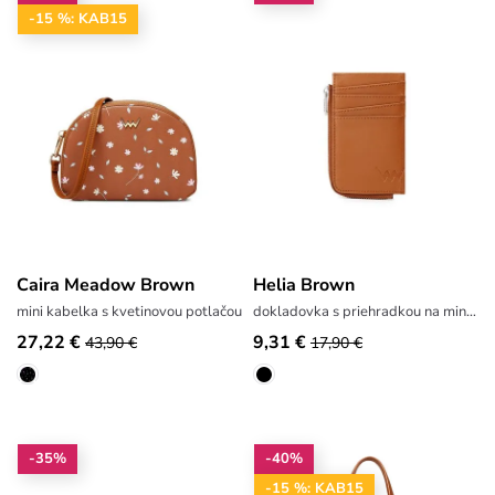
-15 %: KAB15
Caira Meadow Brown
Helia Brown
mini kabelka s kvetinovou potlačou
dokladovka s priehradkou na mince
27,22 €
9,31 €
43,90 €
17,90 €
-35%
-40%
-15 %: KAB15