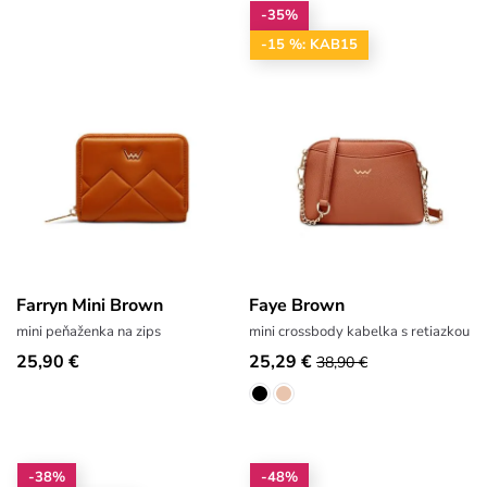
-35%
-15 %: KAB15
Farryn Mini Brown
Faye Brown
mini peňaženka na zips
mini crossbody kabelka s retiazkou
25,90 €
25,29 €
38,90 €
-38%
-48%