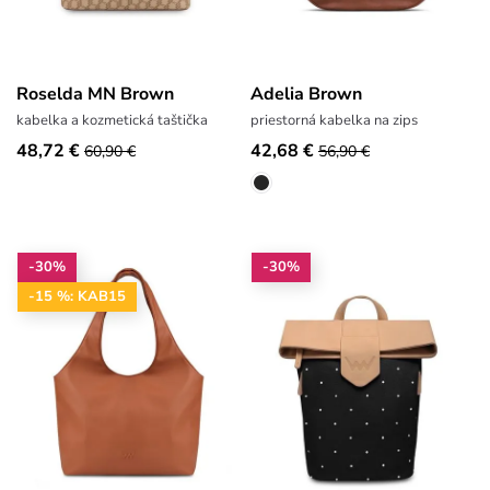
Roselda MN Brown
Adelia Brown
kabelka a kozmetická taštička
priestorná kabelka na zips
48,72 €
42,68 €
60,90 €
56,90 €
-30%
-30%
-15 %: KAB15