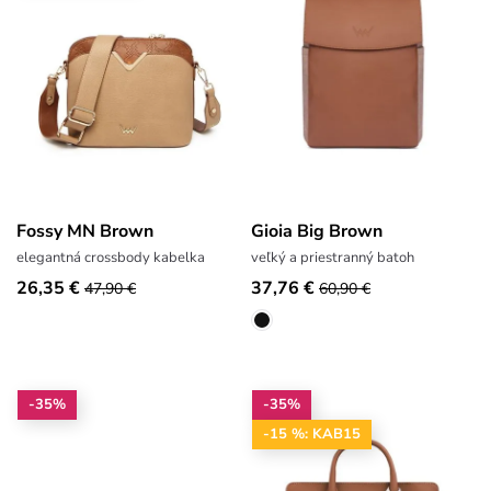
Fossy MN Brown
Gioia Big Brown
elegantná crossbody kabelka
veľký a priestranný batoh
26,35 €
37,76 €
47,90 €
60,90 €
-35%
-35%
-15 %: KAB15