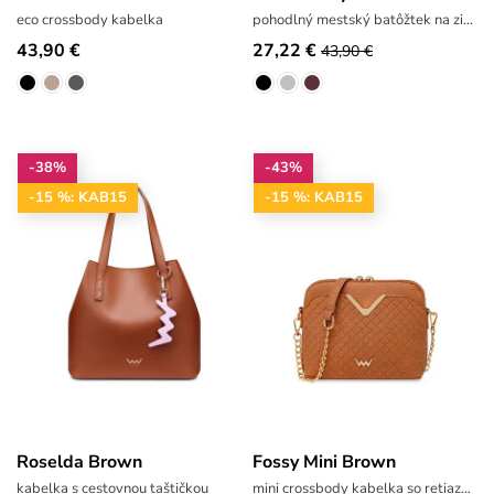
eco crossbody kabelka
pohodlný mestský batôžtek na zips
43,90 €
27,22 €
43,90 €
-38%
-43%
-15 %: KAB15
-15 %: KAB15
Roselda Brown
Fossy Mini Brown
kabelka s cestovnou taštičkou
mini crossbody kabelka so retiazkou