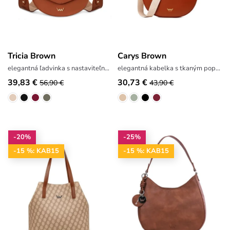
Tricia Brown
Carys Brown
elegantná ľadvinka s nastaviteľným popruhom
elegantná kabelka s tkaným popruhom
39,83 €
30,73 €
56,90 €
43,90 €
-20%
-25%
-15 %: KAB15
-15 %: KAB15