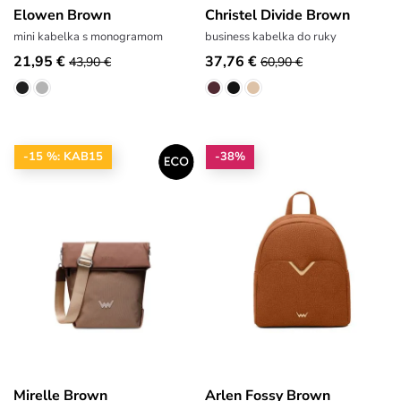
Elowen Brown
Christel Divide Brown
mini kabelka s monogramom
business kabelka do ruky
21,95 €
37,76 €
43,90 €
60,90 €
-15 %: KAB15
-38%
Mirelle Brown
Arlen Fossy Brown