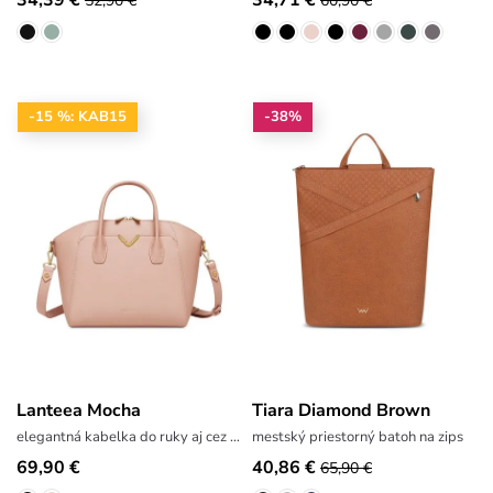
52,90 €
60,90 €
-15 %: KAB15
-38%
Lanteea Mocha
Tiara Diamond Brown
elegantná kabelka do ruky aj cez rameno
mestský priestorný batoh na zips
69,90 €
40,86 €
65,90 €