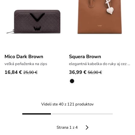
Mico Dark Brown
Squera Brown
veľká peňaženka na zips
elegantná kabelka do ruky aj cez rameno
16,84 €
36,99 €
25,90 €
56,90 €
Videli ste 40 z 121 produktov
Strana 1 z 4