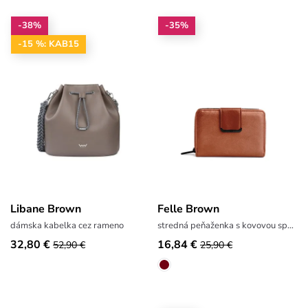
-38%
-35%
-15 %: KAB15
Libane Brown
Felle Brown
dámska kabelka cez rameno
stredná peňaženka s kovovou sponou
32,80 €
16,84 €
52,90 €
25,90 €