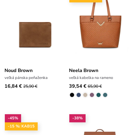
Noud Brown
Neela Brown
veľká pánska peňaženka
veľká kabelka na rameno
16,84 €
39,54 €
25,90 €
65,90 €
-45%
-38%
-15 %: KAB15