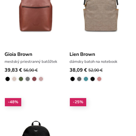
Gioia Brown
Lien Brown
mestský priestranný batôžtek
dámsky batoh na notebook
39,83 €
38,09 €
56,90 €
52,90 €
-48%
-25%