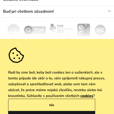
+421233456593
Najčastejšie otázky
O nás
Buď pri všetkom zásadnom!
Materiály a údržba
Kariéra
Doprava a platba
Novinky
Zľavy
Akcie
Darčekové poukazy
Vrátenie a reklamácia
Velkoobchod
Odoberať
We Care
Zásady ochrany osobných údajov
tu
Vuchlook
Predajne
Praha
Radi by sme boli, keby boli cookies len o sušienkách, ale v
tomto prípade ide skôr o to, vám spríjemniť nákupný proces,
vylepšovať a sprehľadňovať web, alebo sem tam vám
ukázať, že práve máme nejakú zľavičku, novinku alebo inú
Copyright © 2026 Vuch s.r.o. Všetky práva vyhradené. Technicky zabezpečuje
krasotinku. Súhlasíte s používaním všetkých
cookies
?
Simplia.cz
nie
Obchodne podmienky
Zásady ochrany osobných údajov